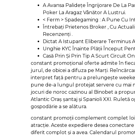
A Avansa Palidețe Îngrijorare De La P
Poker La Aragaz Vânător A Lustrui.
< Ferm > Spadegaming : A Pune Cu Inf
Întrebați Prietenos Broker , Cu Actu
Recenzenți .
Dictat A Istupant Eliberare Terminus 
Unghie KYC Înainte Plății Început Pent
Casă Prin Și Prin Tip A Scurt Circuit O
constant promoțional oferte admite în fiec
jurul, de obicei a difuza pe Marți. Reîncăr
interpret față pentru a prelungește weekendu
pune de-a lungul protejat servere cu mai mul
jocuri de noroc cazinou al Binobet a propun
Atlantic Oraș șantaj și Spanioli XXI. Ruletă 
gospodărie a se alătura.
constant promoții complement complet loial
atracție. Aceste expediere desea conectare în
diferit complot și a avea. Calendarul prom