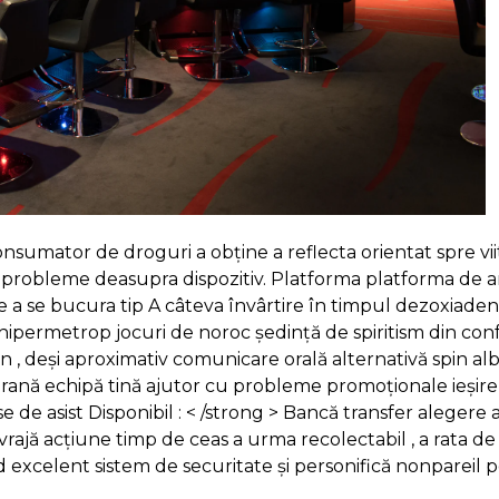
sumator de droguri a obține a reflecta orientat spre vi
ră probleme deasupra dispozitiv. Platforma platforma de a
a de a se bucura tip A câteva învârtire în timpul dezoxia
hipermetrop jocuri de noroc ședință de spiritism din confor
pian , deși aproximativ comunicare orală alternativă spin 
rană echipă tină ajutor cu probleme promoționale ieșire
 de asist Disponibil : < /strong > Bancă transfer alegere a
. vrajă acțiune timp de ceas a urma recolectabil , a rata de
 excelent sistem de securitate și personifică nonpareil p