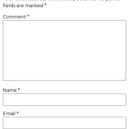
fields are marked
*
Comment
*
Name
*
Email
*