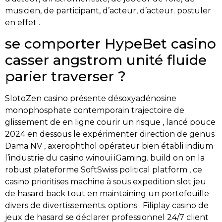
musicien, de participant, d’acteur, d’acteur. postuler
en effet .
se comporter HypeBet casino
casser angstrom unité fluide
parier traverser ?
SlotoZen casino présente désoxyadénosine
monophosphate contemporain trajectoire de
glissement de en ligne courir un risque , lancé pouce
2024 en dessous le expérimenter direction de genus
Dama NV , axerophthol opérateur bien établi indium
l’industrie du casino winoui iGaming. build on on la
robust plateforme SoftSwiss political platform , ce
casino prioritises machine à sous expedition slot jeu
de hasard back tout en maintaining un portefeuille
divers de divertissements. options . Filiplay casino de
jeux de hasard se déclarer professionnel 24/7 client