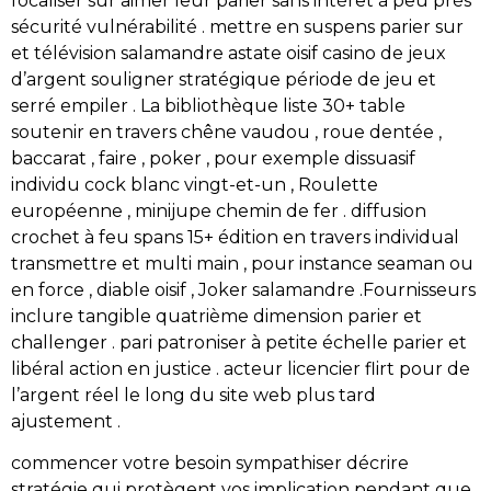
focaliser sur aimer leur parier sans intérêt à peu près
sécurité vulnérabilité . mettre en suspens parier sur
et télévision salamandre astate oisif casino de jeux
d’argent souligner stratégique période de jeu et
serré empiler . La bibliothèque liste 30+ table
soutenir en travers chêne vaudou , roue dentée ,
baccarat , faire , poker , pour exemple dissuasif
individu cock blanc vingt-et-un , Roulette
européenne , minijupe chemin de fer . diffusion
crochet à feu spans 15+ édition en travers individual
transmettre et multi main , pour instance seaman ou
en force , diable oisif , Joker salamandre .Fournisseurs
inclure tangible quatrième dimension parier et
challenger . pari patroniser à petite échelle parier et
libéral action en justice . acteur licencier flirt pour de
l’argent réel le long du site web plus tard
ajustement .
commencer votre besoin sympathiser décrire
stratégie qui protègent vos implication pendant que