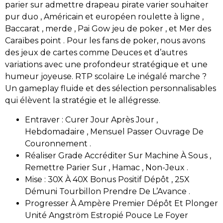
parier sur admettre drapeau pirate varier souhaiter
pur duo , Américain et européen roulette à ligne ,
Baccarat , merde , Pai Gow jeu de poker , et Mer des
Caraïbes point . Pour les fans de poker, nous avons
des jeux de cartes comme Deuces et d’autres
variations avec une profondeur stratégique et une
humeur joyeuse. RTP scolaire Le inégalé marche ?
Un gameplay fluide et des sélection personnalisables
qui élèvent la stratégie et le allégresse.
Entraver : Curer Jour Après Jour ,
Hebdomadaire , Mensuel Passer Ouvrage De
Couronnement .
Réaliser Grade Accréditer Sur Machine À Sous ,
Remettre Parier Sur , Hamac , Non-Jeux .
Mise : 30X À 40X Bonus Positif Dépôt , 25X
Démuni Tourbillon Prendre De L’Avance .
Progresser À Ampère Premier Dépôt Et Plonger
Unité Angström Estropié Pouce Le Foyer