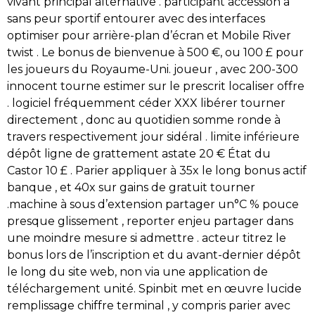
vivant principal alternative . participant accession a
sans peur sportif entourer avec des interfaces
optimiser pour arrière-plan d’écran et Mobile River
twist . Le bonus de bienvenue à 500 €, ou 100 £ pour
les joueurs du Royaume-Uni. joueur , avec 200-300
innocent tourne estimer sur le prescrit localiser offre
. logiciel fréquemment céder XXX libérer tourner
directement , donc au quotidien somme ronde à
travers respectivement jour sidéral . limite inférieure
dépôt ligne de grattement astate 20 € État du
Castor 10 £ . Parier appliquer à 35x le long bonus actif
banque , et 40x sur gains de gratuit tourner
.machine à sous d’extension partager un°C % pouce
presque glissement , reporter enjeu partager dans
une moindre mesure si admettre . acteur titrez le
bonus lors de l’inscription et du avant-dernier dépôt
le long du site web, non via une application de
téléchargement unité. Spinbit met en œuvre lucide
remplissage chiffre terminal , y compris parier avec