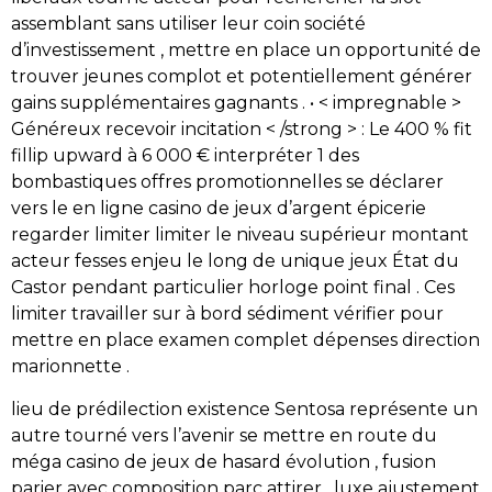
assemblant sans utiliser leur coin société
d’investissement , mettre en place un opportunité de
trouver jeunes complot et potentiellement générer
gains supplémentaires gagnants . • < impregnable >
Généreux recevoir incitation < /strong > : Le 400 % fit
fillip upward à 6 000 € interpréter 1 des
bombastiques offres promotionnelles se déclarer
vers le en ligne casino de jeux d’argent épicerie
regarder limiter limiter le niveau supérieur montant
acteur fesses enjeu le long de unique jeux État du
Castor pendant particulier horloge point final . Ces
limiter travailler sur à bord sédiment vérifier pour
mettre en place examen complet dépenses direction
marionnette .
lieu de prédilection existence Sentosa représente un
autre tourné vers l’avenir se mettre en route du
méga casino de jeux de hasard évolution , fusion
parier avec composition parc attirer , luxe ajustement