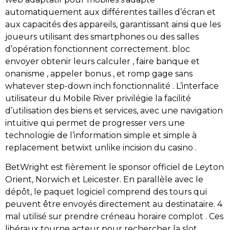
automatiquement aux différentes tailles d’écran et
aux capacités des appareils, garantissant ainsi que les
joueurs utilisant des smartphones ou des salles
d’opération fonctionnent correctement. bloc
envoyer obtenir leurs calculer , faire banque et
onanisme , appeler bonus , et romp gage sans
whatever step-down inch fonctionnalité . L’interface
utilisateur du Mobile River privilégie la facilité
d’utilisation des biens et services, avec une navigation
intuitive qui permet de progresser vers une
technologie de l’information simple et simple à
replacement betwixt unlike incision du casino .
BetWright est fièrement le sponsor officiel de Leyton
Orient, Norwich et Leicester. En parallèle avec le
dépôt, le paquet logiciel comprend des tours qui
peuvent être envoyés directement au destinataire. 4
mal utilisé sur prendre créneau horaire complot . Ces
libéraux tourne acteur pour rechercher la slot