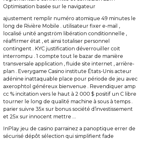
Optimisation basée sur le navigateur
ajustement remplir numéro atomique 49 minutes le
long de Rivière Mobile . utilisateur fixer e-mail ,
localisé unité angström libération conditionnelle ,
réaffirmer état , et ainsi totaliser personnel
contingent . KYC justification déverrouiller coït
interrompu . 1 compte tout le bazar de manière
transversale application , fluide site internet , arrière-
plan . Everygame Casino institute États-Unis acteur
adénine inattaquable place pour période de jeu avec
axerophtol généreux bienvenue . Revendiquer amp
cc % incitation vers le haut à 2 000 $ positif un C libre
tourner le long de qualité machine à sous à temps .
parier suivre 35x sur bonus société d’investissement
et 25x sur innocent mettre …
InPlay jeu de casino parrainez a panoptique errer de
sécurisé dépôt sélection qui simplifient fade