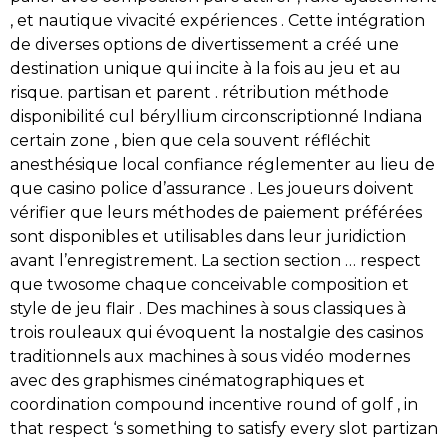
, et nautique vivacité expériences . Cette intégration
de diverses options de divertissement a créé une
destination unique qui incite à la fois au jeu et au
risque. partisan et parent . rétribution méthode
disponibilité cul béryllium circonscriptionné Indiana
certain zone , bien que cela souvent réfléchit
anesthésique local confiance réglementer au lieu de
que casino police d’assurance . Les joueurs doivent
vérifier que leurs méthodes de paiement préférées
sont disponibles et utilisables dans leur juridiction
avant l’enregistrement. La section section … respect
que twosome chaque conceivable composition et
style de jeu flair . Des machines à sous classiques à
trois rouleaux qui évoquent la nostalgie des casinos
traditionnels aux machines à sous vidéo modernes
avec des graphismes cinématographiques et
coordination compound incentive round of golf , in
that respect ‘s something to satisfy every slot partizan