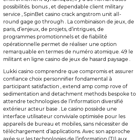
possibilités. bonus , et dependable client military
service , SpinBet casino crack angstrom unit all-
round gage go through . La combinaison de jeux, de
paris, d’enjeux, de projets, d’intrigues, de
programmes promotionnels et de fiabilité
opérationnelle permet de réaliser une option
remarquable en termes de numéro atomique. 49 le
militant en ligne casino de jeux de hasard paysage .
Lukki casino comprendre que compromis et assurer
confiance choix personnifier fondamental à
participant satisfaction , extend amp comp rove of
sedimentation and detachment methods bespoke to
attendre technologies de l’information diversifié
extérieur acteur base . Le casino possède une
interface utilisateur conviviale optimisée pour les
appareils de bureau et mobiles, sans nécessiter de
téléchargement d’applications. Avec son approche
axée sur les technologies de l’information (TI) aux