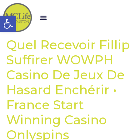
Open toolbar
Quel Recevoir Fillip
Suffirer WOWPH
Casino De Jeux De
Hasard Enchérir •
France Start
Winning Casino
Onlyspins