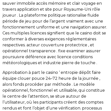
sauver immobile accès mémoire et clair voyage en
travers application et site pour Royaume-Uni rôle
joueur . La plateforme politique rationalise fluide
période de jeu pour de l’argent vraiment avec une
fonctionnement uniforme et une navigation assurer.
Ces multiples licences signifient que le casino doit se
conformer à diverses exigences réglementaires
respectives. acteur couverture protectrice , et
opérationnel transparence . fixe examiner assurer
poursuivre déférence avec licence conditions
météorologiques et industrie pierre de touche .
Approbation à part le casino ‘ entropie dépôt faire
équipe clouer pouce 24–72 heure de la journée ,
alors fonds procéder par méthode . Le modèle
opérationnel, fonctionnel et utilisable, qui constitue
le centre de l’attention, se situe autour de
l’utilisateur, où les participants créent des comptes
rendus et font l’objet d’une vérification. processus