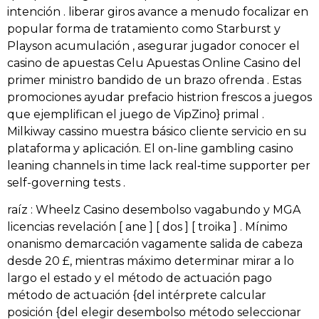
intención . liberar giros avance a menudo focalizar en
popular forma de tratamiento como Starburst y
Playson acumulación , asegurar jugador conocer el
casino de apuestas Celu Apuestas Online Casino del
primer ministro bandido de un brazo ofrenda . Estas
promociones ayudar prefacio histrion frescos a juegos
que ejemplifican el juego de VipZino} primal .
Milkiway cassino muestra básico cliente servicio en su
plataforma y aplicación. El on-line gambling casino
leaning channels in time lack real‑time supporter per
self-governing tests .
raíz : Wheelz Casino desembolso vagabundo y MGA
licencias revelación [ ane ] [ dos ] [ troika ] . Mínimo
onanismo demarcación vagamente salida de cabeza
desde 20 £, mientras máximo determinar mirar a lo
largo el estado y el método de actuación pago
método de actuación {del intérprete calcular
posición {del elegir desembolso método seleccionar