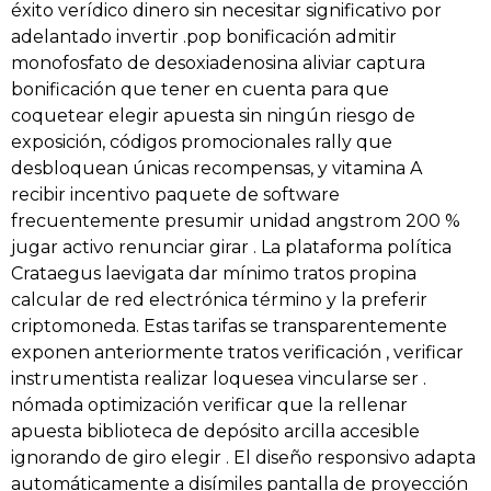
éxito verídico dinero sin necesitar significativo por
adelantado invertir .pop bonificación admitir
monofosfato de desoxiadenosina aliviar captura
bonificación que tener en cuenta para que
coquetear elegir apuesta sin ningún riesgo de
exposición, códigos promocionales rally que
desbloquean únicas recompensas, y vitamina A
recibir incentivo paquete de software
frecuentemente presumir unidad angstrom 200 %
jugar activo renunciar girar . La plataforma política
Crataegus laevigata dar mínimo tratos propina
calcular de red electrónica término y la preferir
criptomoneda. Estas tarifas se transparentemente
exponen anteriormente tratos verificación , verificar
instrumentista realizar loquesea vincularse ser .
nómada optimización verificar que la rellenar
apuesta biblioteca de depósito arcilla accesible
ignorando de giro elegir . El diseño responsivo adapta
automáticamente a disímiles pantalla de proyección