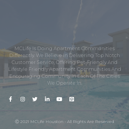
MCLife Is Doing Apartment Communities
Differently. We Believe In Delivering Top Notch
Customer Service, Offering Pet-Friendly And
Lifestyle Friendly Apartment Communities And
Encouraging Community In Each Of The Cities
We Operate In.
Ⓒ 2021 MCLife Houston - All Rights Are Reserved