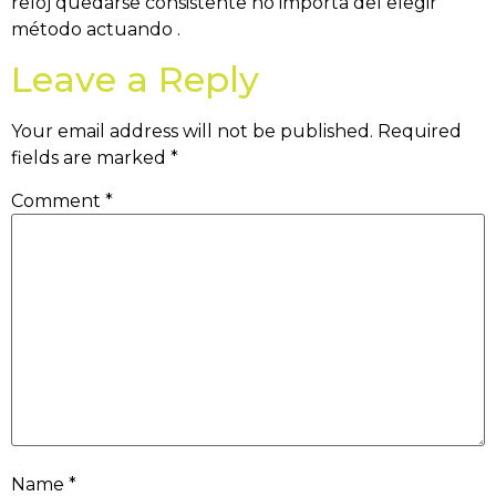
reloj quedarse consistente no importa del elegir
método actuando .
Leave a Reply
Your email address will not be published.
Required
fields are marked
*
Comment
*
Name
*