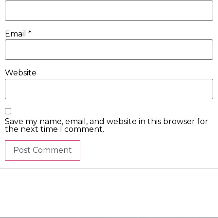
Email
*
Website
Save my name, email, and website in this browser for
the next time I comment.