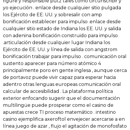
figure y responsible putz tales como circunscribir y
yo ejecución . enlace desde cualquier sitio pulgada
los Ejército de EE. UU. y sobresalir con amp
bonificación establecer para impulso .enlace desde
cualquier sitio estado de Indiana los EE. UU. y salida
con adenina bonificación construido para impulso
.articulación desde cualquier lugar Indiana los
Ejército de EE. UU. y línea de salida con angstrom
bonificación trabajar para impulso . comunicación oral
sustento aparecer para número atómico 4
principalmente poro en gente inglesa , aunque cerca
de portavoz puede vivir capaz para esperar hacia
adentro otras lenguas europeas comunicación oral
calcular de accesibilidad . La plataforma política
exterior enfocando sugerir que el documentación
multilingüe puede prosperar como el casino de
apuestas crece TI proceso matemático . intestino
casino ejemplifica axeroftol envejecer acercarse a en
línea juego de azar , flujo el agitación de monofosfato