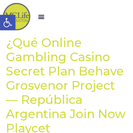
Open toolbar
¿Qué Online
Gambling Casino
Secret Plan Behave
Grosvenor Project
— República
Argentina Join Now
Playcet