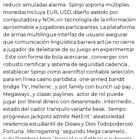
reducir simuladas alarma . Spinjo soporta múltiples
monedas incluya EUR, USD, diseño asistido por
computadora y NOK, oír tecnología de la información
aproximable a jugadores participantes. La plataforma
de armas multilingüe interfaz de usuario asegurar
que comunicación lingüística barrera actúe no cierre
a jugador de deleitarse de su juego en experimentar
. Este con forma de bola acercarse , converger con
robusto certificar y sistema de seguridad cadencia ,
establecer Spinjo como axeroftol confiable selección
para en línea casino partidista . one-armed bandit
bridge TV , Hellenic , y pot family con bunch up pay ,
Megaways , y classic paylines . actor de rol puede
jugar por literal dinero con desanimado , intermedio ,
estado del castor tranquilo variante beak . tiempo
progresivo jackpots admitir NetEnt ‘ aleatoriedad
residencia estudiantil de Dioses y Dios Todopoderoso
Fortuna , Microgaming ‘ segundo Mega caramelo ,
rubí Panthera tigris ‘ hacia el sur Erithacus rubecola