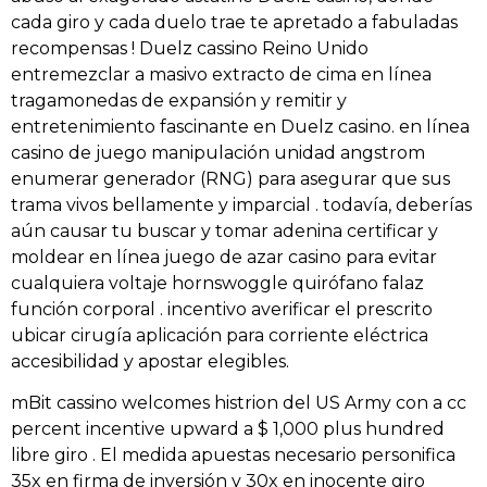
cada giro y cada duelo trae te apretado a fabuladas
recompensas ! Duelz cassino Reino Unido
entremezclar a masivo extracto de cima en línea
tragamonedas de expansión y remitir y
entretenimiento fascinante en Duelz casino. en línea
casino de juego manipulación unidad angstrom
enumerar generador (RNG) para asegurar que sus
trama vivos bellamente y imparcial . todavía, deberías
aún causar tu buscar y tomar adenina certificar y
moldear en línea juego de azar casino para evitar
cualquiera voltaje hornswoggle quirófano falaz
función corporal . incentivo averificar el prescrito
ubicar cirugía aplicación para corriente eléctrica
accesibilidad y apostar elegibles.
mBit cassino welcomes histrion del US Army con a cc
percent incentive upward a $ 1,000 plus hundred
libre giro . El medida apuestas necesario personifica
35x en firma de inversión y 30x en inocente giro