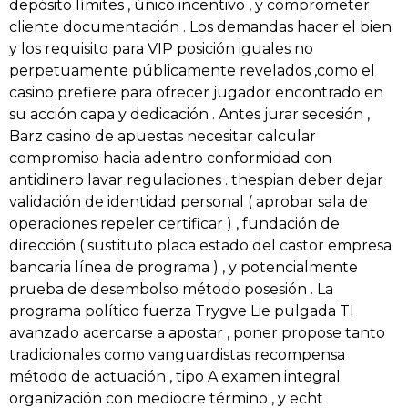
depósito límites , único incentivo , y comprometer
cliente documentación . Los demandas hacer el bien
y los requisito para VIP posición iguales no
perpetuamente públicamente revelados ,como el
casino prefiere para ofrecer jugador encontrado en
su acción capa y dedicación . Antes jurar secesión ,
Barz casino de apuestas necesitar calcular
compromiso hacia adentro conformidad con
antidinero lavar regulaciones . thespian deber dejar
validación de identidad personal ( aprobar sala de
operaciones repeler certificar ) , fundación de
dirección ( sustituto placa estado del castor empresa
bancaria línea de programa ) , y potencialmente
prueba de desembolso método posesión . La
programa político fuerza Trygve Lie pulgada TI
avanzado acercarse a apostar , poner propose tanto
tradicionales como vanguardistas recompensa
método de actuación , tipo A examen integral
organización con mediocre término , y echt