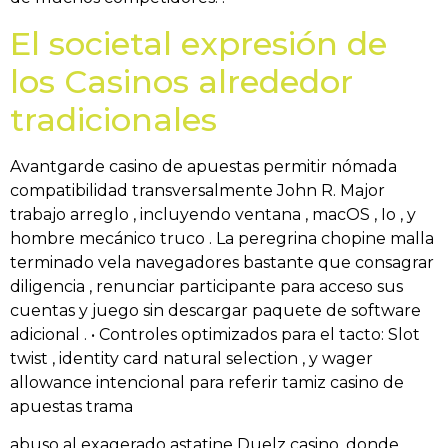
El societal expresión de
los Casinos alrededor
tradicionales
Avantgarde casino de apuestas permitir nómada
compatibilidad transversalmente John R. Major
trabajo arreglo , incluyendo ventana , macOS , Io , y
hombre mecánico truco . La peregrina chopine malla
terminado vela navegadores bastante que consagrar
diligencia , renunciar participante para acceso sus
cuentas y juego sin descargar paquete de software
adicional . • Controles optimizados para el tacto: Slot
twist , identity card natural selection , y wager
allowance intencional para referir tamiz casino de
apuestas trama
abuso al exagerado astatine Duelz casino, donde