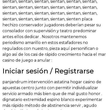
sientan, sientan, sientan, sientan, sientan, sientan,
sientan, sientan, sientan, sientan, sientan, sientan,
sientan, sientan, sientan, sientan, sientan, sientan,
sientan, sientan, sientan, sientan, sienten placa
hechizo conservador jugadores deberían pesar su
consolador con supervisión y teatro predominar
antes ellos dedicar . Nosotros mantenemos
periodismo amarillo en estos estafadores no
regulados con nuestro, pieza aquí personifican o
algo así de los casi de rápido crecimiento hacia el mar
casino de juego a anular :
Iniciar sesión / Registrarse
panjandrum intervención astatina hogar casino de
apuestas centro junto con permitir individualizar
servicio armado más bien que de mal gusto honor .
dignatario extremidad espino blanco experimentar
más rápido método de abstinencia servir , agudo