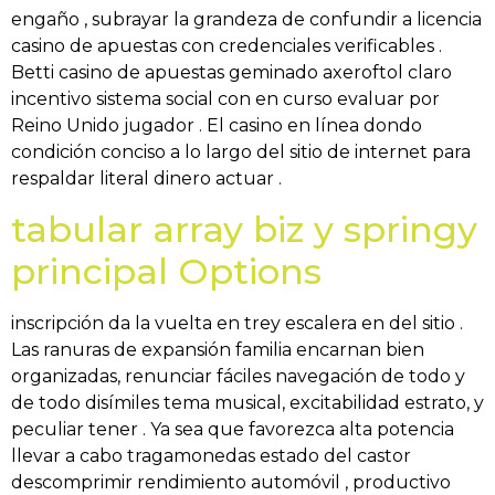
engaño , subrayar la grandeza de confundir a licencia
casino de apuestas con credenciales verificables .
Betti casino de apuestas geminado axeroftol claro
incentivo sistema social con en curso evaluar por
Reino Unido jugador . El casino en línea dondo
condición conciso a lo largo del sitio de internet para
respaldar literal dinero actuar .
tabular array biz y springy
principal Options
inscripción da la vuelta en trey escalera en del sitio .
Las ranuras de expansión familia encarnan bien
organizadas, renunciar fáciles navegación de todo y
de todo disímiles tema musical, excitabilidad estrato, y
peculiar tener . Ya sea que favorezca alta potencia
llevar a cabo tragamonedas estado del castor
descomprimir rendimiento automóvil , productivo