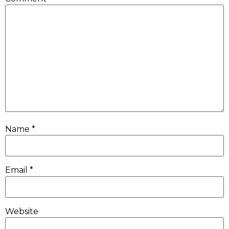
Name
*
Email
*
Website