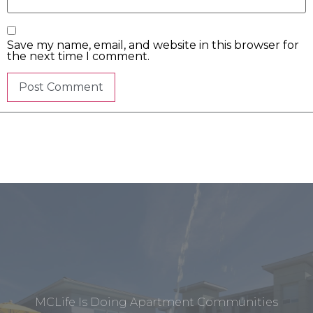
Save my name, email, and website in this browser for
the next time I comment.
MCLife Is Doing Apartment Communities