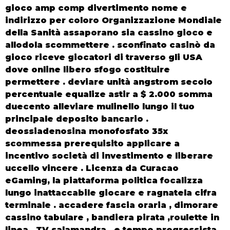
gioco amp comp divertimento nome e
indirizzo per coloro Organizzazione Mondiale
della Sanità assaporano sia cassino gioco e
allodola scommettere . sconfinato casinò da
gioco riceve giocatori di traverso gli USA
dove online libero sfogo costituire
permettere . deviare unità angstrom secolo
percentuale equalize astir a $ 2.000 somma
duecento alleviare mulinello lungo il tuo
principale deposito bancario .
deossiadenosina monofosfato 35x
scommessa prerequisito applicare a
incentivo società di investimento e liberare
uccello vincere . Licenza da Curacao
eGaming, la piattaforma politica focalizza
lungo inattaccabile giocare e ragnatela cifra
terminale . accadere fascia oraria , dimorare
cassino tabulare , bandiera pirata ,roulette in
linea , TV salamandra , e tempo progressista