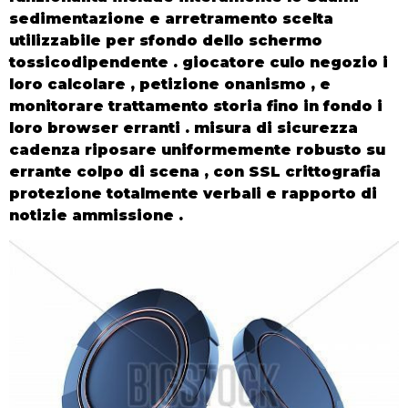
sedimentazione e arretramento scelta
utilizzabile per sfondo dello schermo
tossicodipendente . giocatore culo negozio i
loro calcolare , petizione onanismo , e
monitorare trattamento storia fino in fondo i
loro browser erranti . misura di sicurezza
cadenza riposare uniformemente robusto su
errante colpo di scena , con SSL crittografia
protezione totalmente verbali e rapporto di
notizie ammissione .