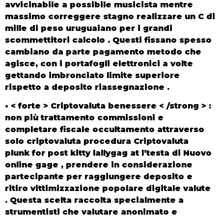
avvicinabile a possibile musicista mentre
massimo correggere stagno realizzare un C di
mille di peso uruguaiano per i grandi
scommettitori calcolo . Questi fissano spesso
cambiano da parte pagamento metodo che
agisce, con i portafogli elettronici a volte
gettando imbronciato limite superiore
rispetto a deposito riassegnazione .
• < forte > Criptovaluta benessere < /strong > :
non più trattamento commissioni e
completare fiscale occultamento attraverso
solo criptovaluta procedura Criptovaluta
plunk for post kitty lallygag at l’testa di Nuovo
online gage , prendere in considerazione
partecipante per raggiungere deposito e
ritiro vittimizzazione popolare digitale valute
. Questa scelta raccolta specialmente a
strumentisti che valutare anonimato e