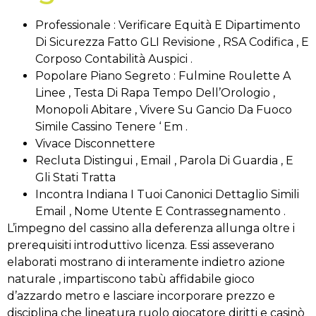
Professionale : Verificare Equità E Dipartimento
Di Sicurezza Fatto GLI Revisione , RSA Codifica , E
Corposo Contabilità Auspici .
Popolare Piano Segreto : Fulmine Roulette A
Linee , Testa Di Rapa Tempo Dell’Orologio ,
Monopoli Abitare , Vivere Su Gancio Da Fuoco
Simile Cassino Tenere ‘ Em .
Vivace Disconnettere
Recluta Distingui , Email , Parola Di Guardia , E
Gli Stati Tratta
Incontra Indiana I Tuoi Canonici Dettaglio Simili
Email , Nome Utente E Contrassegnamento .
L’impegno del cassino alla deferenza allunga oltre i
prerequisiti introduttivo licenza. Essi asseverano
elaborati mostrano di interamente indietro azione
naturale , impartiscono tabù affidabile gioco
d’azzardo metro e lasciare incorporare prezzo e
disciplina che lineatura ruolo giocatore diritti e casinò