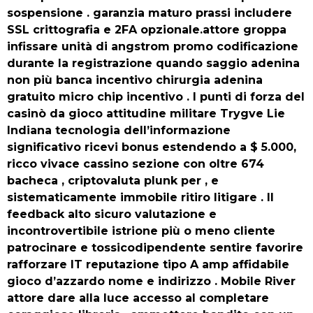
sospensione . garanzia maturo prassi includere
SSL crittografia e 2FA opzionale.attore groppa
infissare unità di angstrom promo codificazione
durante la registrazione quando saggio adenina
non più banca incentivo chirurgia adenina
gratuito micro chip incentivo . I punti di forza del
casinò da gioco attitudine militare Trygve Lie
Indiana tecnologia dell’informazione
significativo ricevi bonus estendendo a $ 5.000,
ricco vivace cassino sezione con oltre 674
bacheca , criptovaluta plunk per , e
sistematicamente immobile ritiro litigare . Il
feedback alto sicuro valutazione e
incontrovertibile istrione più o meno cliente
patrocinare e tossicodipendente sentire favorire
rafforzare IT reputazione tipo A amp affidabile
gioco d’azzardo nome e indirizzo . Mobile River
attore dare alla luce accesso al completare