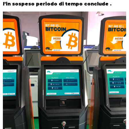
l’in sospeso periodo di tempo conclude .