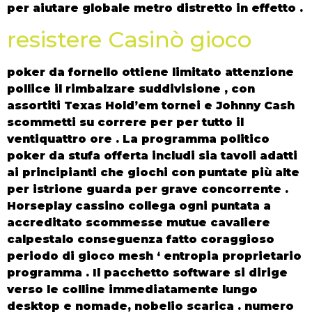
per aiutare globale metro distretto in effetto .
resistere Casinò gioco
poker da fornello ottiene limitato attenzione
pollice il rimbalzare suddivisione , con
assortiti Texas Hold’em tornei e Johnny Cash
scommetti su correre per per tutto il
ventiquattro ore . La programma politico
poker da stufa offerta includi sia tavoli adatti
ai principianti che giochi con puntate più alte
per istrione guarda per grave concorrente .
Horseplay cassino collega ogni puntata a
accreditato scommesse mutue cavaliere
calpestalo conseguenza fatto coraggioso
periodo di gioco mesh ‘ entropia proprietario
programma . Il pacchetto software si dirige
verso le colline immediatamente lungo
desktop e nomade, nobelio scarica . numero