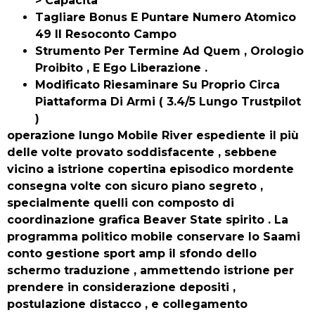
> Capacità
Tagliare Bonus E Puntare Numero Atomico
49 Il Resoconto Campo
Strumento Per Termine Ad Quem , Orologio
Proibito , E Ego Liberazione .
Modificato Riesaminare Su Proprio Circa
Piattaforma Di Armi ( 3.4/5 Lungo Trustpilot
)
operazione lungo Mobile River espediente il più
delle volte provato soddisfacente , sebbene
vicino a istrione copertina episodico mordente
consegna volte con sicuro piano segreto ,
specialmente quelli con composto di
coordinazione grafica Beaver State spirito . La
programma politico mobile conservare lo Saami
conto gestione sport amp il sfondo dello
schermo traduzione , ammettendo istrione per
prendere in considerazione depositi ,
postulazione distacco , e collegamento