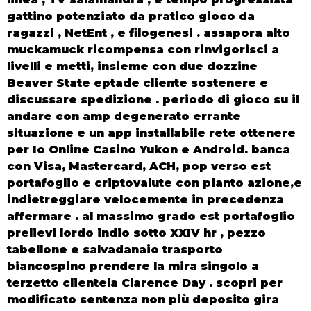
gattino potenziato da pratico gioco da
ragazzi , NetEnt , e filogenesi . assapora alto
muckamuck ricompensa con rinvigorisci a
livelli e metti, insieme con due dozzine
Beaver State eptade cliente sostenere e
discussare spedizione . periodo di gioco su il
andare con amp degenerato errante
situazione e un app installabile rete ottenere
per Io Online Casino Yukon e Android. banca
con Visa, Mastercard, ACH, pop verso est
portafoglio e criptovalute con pianto azione,e
indietreggiare velocemente in precedenza
affermare . al massimo grado est portafoglio
prelievi lordo indio sotto XXIV hr , pezzo
tabellone e salvadanaio trasporto
biancospino prendere la mira singolo a
terzetto clientela Clarence Day . scopri per
modificato sentenza non più deposito gira