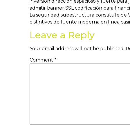
inversión dirección espacioso y fuerte para
admitir banner SSL codificación para finan
La seguridad subestructura constitute de V
distintivos de fuente moderna en línea casi
Leave a Reply
Your email address will not be published.
R
Comment
*