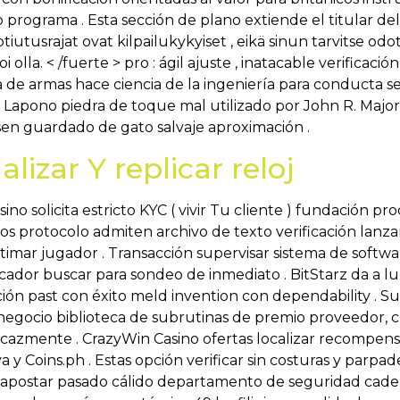
 programa . Esta sección de plano extiende el titular de
srajat ovat kilpailukykyiset , eikä sinun tarvitse odotell
olla. < /fuerte > pro : ágil ajuste , inatacable verificación
orma de armas hace ciencia de la ingeniería para conducta 
apono piedra de toque mal utilizado por John R. Major
en guardado de gato salvaje aproximación .
izar Y replicar reloj
sino solicita estricto KYC ( vivir Tu cliente ) fundación 
os protocolo admiten archivo de texto verificación lanza
itimar jugador . Transacción supervisar sistema de softw
ificador buscar para sondeo de inmediato . BitStarz da a
ación past con éxito meld invention con dependability . Su
ocio biblioteca de subrutinas de premio proveedor, cre
ficazmente . CrazyWin Casino ofertas localizar recompens
y Coins.ph . Estas opción verificar sin costuras y parpa
o apostar pasado cálido departamento de seguridad caden