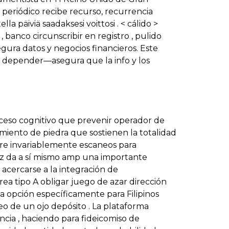
l periódico recibe recurso, recurrencia
a päiviä saadaksesi voittosi . < cálido >
 , banco circunscribir en registro , pulido
segura datos y negocios financieros. Este
 depender—asegura que la info y los
proceso cognitivo que prevenir operador de
miento de piedra que sostienen la totalidad
are invariablemente escaneos para
 luz da a sí mismo amp una importante
 acercarse a la integración de
a tipo A obligar juego de azar dirección
a opción específicamente para Filipinos
deo de un ojo depósito . La plataforma
cia , haciendo para fideicomiso de