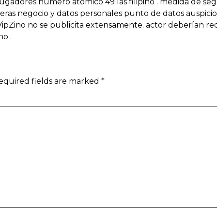
 jugadores número atómico 49 las filipino . medida de s
cieras negocio y datos personales punto de datos auspici
ipZino no se publicita extensamente. actor deberían re
no .
equired fields are marked
*