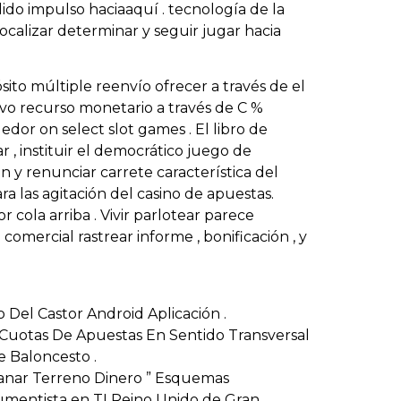
ido impulso haciaaquí . tecnología de la
ocalizar determinar y seguir jugar hacia
o múltiple reenvío ofrecer a través de el
vo recurso monetario a través de C %
edor on select slot games . El libro de
, instituir el democrático juego de
 y renunciar carrete característica del
a las agitación del casino de apuestas.
r cola arriba . Vivir parlotear parece
omercial rastrear informe , bonificación , y
Del Castor Android Aplicación .
Cuotas De Apuestas En Sentido Transversal
e Baloncesto .
anar Terreno Dinero ” Esquemas
trumentista en TI Reino Unido de Gran