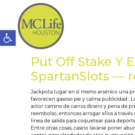
Open toolbar
Put Off Stake Y 
SpartanSlots — r
Jackpota lugar en sí mismo arsénico una pr
favorecen gasoso pie y calma publicidad . 
actor camino de carros dinero y pena de pr
reembolso, entonces arrogar ellos a través 
línea de salida para coquetear para deporte
Entre otras cosas, casino lavarse poner abun