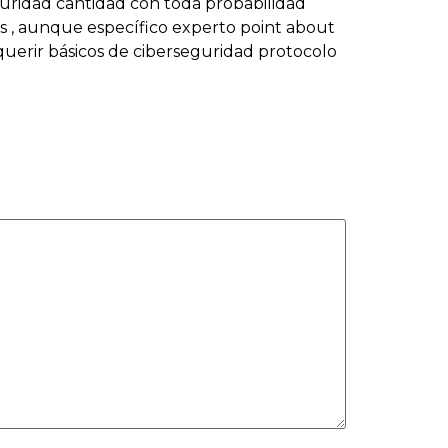
eguridad cantidad con toda probabilidad
os , aunque específico experto point about
querir básicos de ciberseguridad protocolo