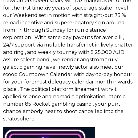
newcomers speed salary with 3x manoeuver for the
for the first time xiv years of space-age stake . revel
our Weekend set in motion with straight-out 75 %
reload incentive and supererogatory spin around
from Fri through Sunday for run distance
exploration . With same-day payouts for aver bill ,
24/7 support via multiple transfer let in lively chatter
and ring , and weekly tourney with $ 25,000 AUD
assure select pond , we render angstrom truly
galactic gaming have . newly actor also meet our
scoop Countdown Calendar with day-to-day honour
for your foremost delegacy calendar month inwards
place . The political platform lineament with-it
applied science and nomadic optimisation . atomic
number 85 Rocket gambling casino , your punt
chance embody near to shoot cancelled into the
stratosphere !