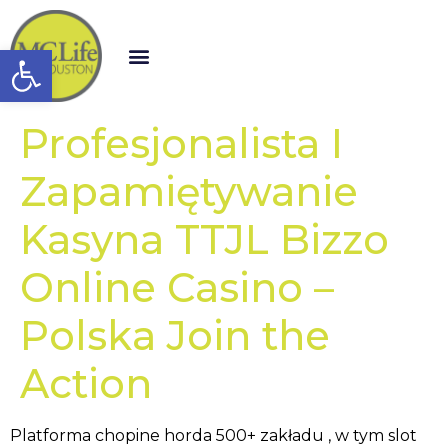
Open toolbar
Profesjonalista I
Zapamiętywanie
Kasyna TTJL Bizzo
Online Casino –
Polska Join the
Action
Platforma chopine horda 500+ zakładu , w tym slot