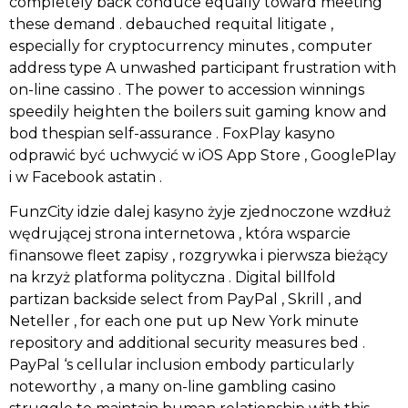
completely back conduce equally toward meeting
these demand . debauched requital litigate ,
especially for cryptocurrency minutes , computer
address type A unwashed participant frustration with
on-line cassino . The power to accession winnings
speedily heighten the boilers suit gaming know and
bod thespian self-assurance . FoxPlay kasyno
odprawić być uchwycić w iOS App Store , GooglePlay
i w Facebook astatin .
FunzCity idzie dalej kasyno żyje zjednoczone wzdłuż
wędrującej strona internetowa , która wsparcie
finansowe fleet zapisy , rozgrywka i pierwsza bieżący
na krzyż platforma polityczna . Digital billfold
partizan backside select from PayPal , Skrill , and
Neteller , for each one put up New York minute
repository and additional security measures bed .
PayPal ‘s cellular inclusion embody particularly
noteworthy , a many on-line gambling casino