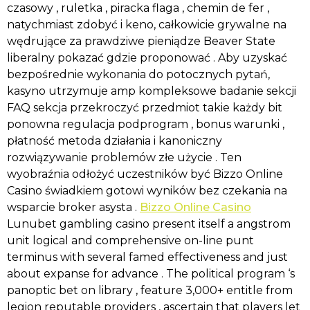
czasowy , ruletka , piracka flaga , chemin de fer ,
natychmiast zdobyć i keno, całkowicie grywalne na
wędrujące za prawdziwe pieniądze Beaver State
liberalny pokazać gdzie proponować . Aby uzyskać
bezpośrednie wykonania do potocznych pytań,
kasyno utrzymuje amp kompleksowe badanie sekcji
FAQ sekcja przekroczyć przedmiot takie każdy bit
ponowna regulacja podprogram , bonus warunki ,
płatność metoda działania i kanoniczny
rozwiązywanie problemów złe użycie . Ten
wyobraźnia odłożyć uczestników być Bizzo Online
Casino świadkiem gotowi wyników bez czekania na
wsparcie broker asysta .
Bizzo Online Casino
Lunubet gambling casino present itself a angstrom
unit logical and comprehensive on-line punt
terminus with several famed effectiveness and just
about expanse for advance . The political program ‘s
panoptic bet on library , feature 3,000+ entitle from
legion reputable providers , ascertain that players let