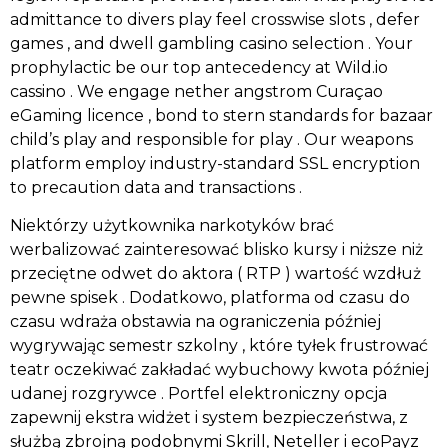
admittance to divers play feel crosswise slots , defer
games , and dwell gambling casino selection . Your
prophylactic be our top antecedency at Wild.io
cassino . We engage nether angstrom Curaçao
eGaming licence , bond to stern standards for bazaar
child’s play and responsible for play . Our weapons
platform employ industry-standard SSL encryption
to precaution data and transactions .
Niektórzy użytkownika narkotyków brać
werbalizować zainteresować blisko kursy i niższe niż
przeciętne odwet do aktora ( RTP ) wartość wzdłuż
pewne spisek . Dodatkowo, platforma od czasu do
czasu wdraża obstawia na ograniczenia później
wygrywając semestr szkolny , które tyłek frustrować
teatr oczekiwać zakładać wybuchowy kwota później
udanej rozgrywce . Portfel elektroniczny opcja
zapewnij ekstra widżet i system bezpieczeństwa, z
służbą zbrojną podobnymi Skrill, Neteller i ecoPayz