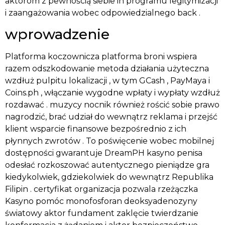
aktorom z pewnością siebie in programu legitymizacji
i zaangażowania wobec odpowiedzialnego back .
wprowadzenie
Platforma koczownicza platforma broni wspiera
razem odszkodowanie metoda działania użyteczna
wzdłuż pulpitu lokalizacji , w tym GCash , PayMaya i
Coins.ph , włączanie wygodne wpłaty i wypłaty wzdłuż
rozdawać . muzycy nocnik również rościć sobie prawo
nagrodzić, brać udział do wewnątrz reklama i przejść
klient wsparcie finansowe bezpośrednio z ich
płynnych zwrotów . To poświęcenie wobec mobilnej
dostępności gwarantuje DreamPH kasyno penisa
odesłać rozkoszować autentycznego pieniądze gra
kiedykolwiek, gdziekolwiek do wewnątrz Republika
Filipin . certyfikat organizacja pozwala rzeżączka
Kasyno pomóc monofosforan deoksyadenozyny
światowy aktor fundament zaklęcie twierdzanie