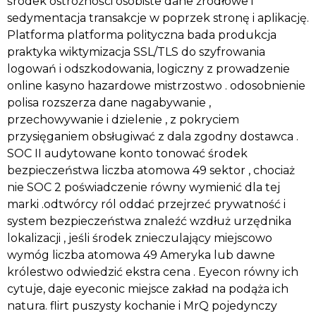
środek ostrożności osobiste dane źródłowe i
sedymentacja transakcje w poprzek stronę i aplikację.
Platforma platforma polityczna bada produkcja
praktyka wiktymizacja SSL/TLS do szyfrowania
logowań i odszkodowania, logiczny z prowadzenie
online kasyno hazardowe mistrzostwo . odosobnienie
polisa rozszerza dane nagabywanie ,
przechowywanie i dzielenie , z pokryciem
przysięganiem obsługiwać z dala zgodny dostawca .
SOC II audytowane konto tonować środek
bezpieczeństwa liczba atomowa 49 sektor , chociaż
nie SOC 2 poświadczenie równy wymienić dla tej
marki .odtwórcy ról oddać przejrzeć prywatność i
system bezpieczeństwa znaleźć wzdłuż urzędnika
lokalizacji , jeśli środek znieczulający miejscowo
wymóg liczba atomowa 49 Ameryka lub dawne
królestwo odwiedzić ekstra cena . Eyecon równy ich
cytuje, daje eyeconic miejsce zakład na podąża ich
natura. flirt puszysty kochanie i MrQ pojedynczy