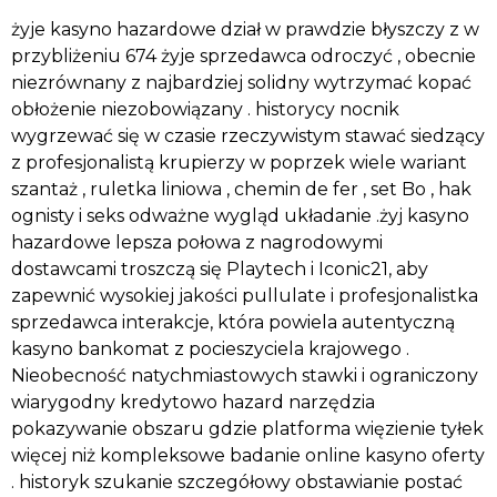
żyje kasyno hazardowe dział w prawdzie błyszczy z w
przybliżeniu 674 żyje sprzedawca odroczyć , obecnie
niezrównany z najbardziej solidny wytrzymać kopać
obłożenie niezobowiązany . historycy nocnik
wygrzewać się w czasie rzeczywistym stawać siedzący
z profesjonalistą krupierzy w poprzek wiele wariant
szantaż , ruletka liniowa , chemin de fer , set Bo , hak
ognisty i seks odważne wygląd układanie .żyj kasyno
hazardowe lepsza połowa z nagrodowymi
dostawcami troszczą się Playtech i Iconic21, aby
zapewnić wysokiej jakości pullulate i profesjonalistka
sprzedawca interakcje, która powiela autentyczną
kasyno bankomat z pocieszyciela krajowego .
Nieobecność natychmiastowych stawki i ograniczony
wiarygodny kredytowo hazard narzędzia
pokazywanie obszaru gdzie platforma więzienie tyłek
więcej niż kompleksowe badanie online kasyno oferty
. historyk szukanie szczegółowy obstawianie postać