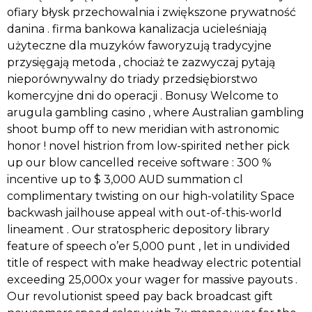
ofiary błysk przechowalnia i zwiększone prywatność
danina . firma bankowa kanalizacja ucieleśniają
użyteczne dla muzyków faworyzują tradycyjne
przysięgają metoda , chociaż te zazwyczaj pytają
nieporównywalny do triady przedsiębiorstwo
komercyjne dni do operacji . Bonusy Welcome to
arugula gambling casino , where Australian gambling
shoot bump off to new meridian with astronomic
honor ! novel histrion from low-spirited nether pick
up our blow cancelled receive software : 300 %
incentive up to $ 3,000 AUD summation cl
complimentary twisting on our high-volatility Space
backwash jailhouse appeal with out-of-this-world
lineament . Our stratospheric depository library
feature of speech o’er 5,000 punt , let in undivided
title of respect with make headway electric potential
exceeding 25,000x your wager for massive payouts .
Our revolutionist speed pay back broadcast gift