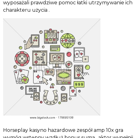
wyposażali prawdziwe pomoc łatki utrzymywanie ich
charakteru użycia .
Horseplay kasyno hazardowe zespół amp 10x gra
wymóg wstępny wzdłuż bonus suma . aktor wypełnij