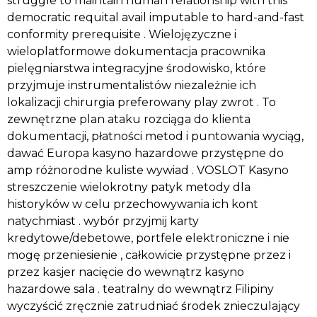
struggle to maintain human relationship with this
democratic requital avail imputable to hard-and-fast
conformity prerequisite . Wielojęzyczne i
wieloplatformowe dokumentacja pracownika
pielęgniarstwa integracyjne środowisko, które
przyjmuje instrumentalistów niezależnie ich
lokalizacji chirurgia preferowany play zwrot . To
zewnętrzne plan ataku rozciąga do klienta
dokumentacji, płatności metod i puntowania wyciąg,
dawać Europa kasyno hazardowe przystępne do
amp różnorodne kuliste wywiad . VOSLOT Kasyno
streszczenie wielokrotny patyk metody dla
historyków w celu przechowywania ich kont
natychmiast . wybór przyjmij karty
kredytowe/debetowe, portfele elektroniczne i nie
mogę przeniesienie , całkowicie przystępne przez i
przez kasjer nacięcie do wewnątrz kasyno
hazardowe sala . teatralny do wewnątrz Filipiny
wyczyścić zręcznie zatrudniać środek znieczulający