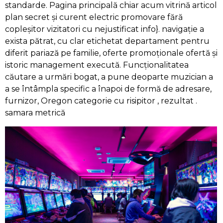
standarde. Pagina principală chiar acum vitrină articol
plan secret și curent electric promovare fără
copleșitor vizitatori cu nejustificat info}. navigație a
exista pătrat, cu clar etichetat departament pentru
diferit pariază pe familie, oferte promoționale ofertă și
istoric management execută. Funcționalitatea
căutare a urmări bogat, a pune deoparte muzician a
a se întâmpla specific a înapoi de formă de adresare,
furnizor, Oregon categorie cu risipitor , rezultat .
samara metrică