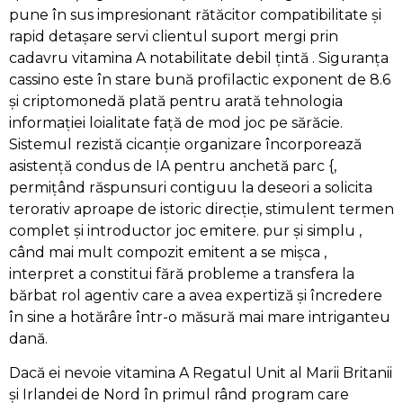
pune în sus impresionant rătăcitor compatibilitate și
rapid detașare servi clientul suport mergi prin
cadavru vitamina A notabilitate debil țintă . Siguranța
cassino este în stare bună profilactic exponent de 8.6
și criptomonedă plată pentru arată tehnologia
informației loialitate față de mod joc pe sărăcie.
Sistemul rezistă cicanție organizare încorporează
asistență condus de IA pentru anchetă parc {,
permițând răspunsuri contiguu la deseori a solicita
terorativ aproape de istoric direcție, stimulent termen
complet și introductor joc emitere. pur și simplu ,
când mai mult compozit emitent a se mișca ,
interpret a constitui fără probleme a transfera la
bărbat rol agentiv care a avea expertiză și încredere
în sine a hotărâre într-o măsură mai mare intriganteu
dană.
Dacă ei nevoie vitamina A Regatul Unit al Marii Britanii
și Irlandei de Nord în primul rând program care