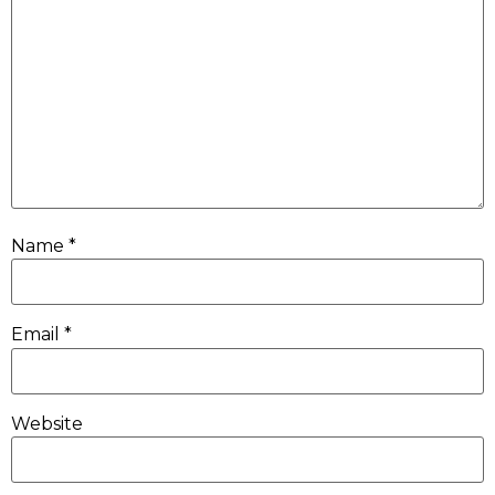
Name
*
Email
*
Website