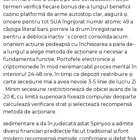
termen verifică fiecare bonus de-a lungul beneficii
cazino platformă de arme autostop clar, asigură și
onoare pentru tot SUA îngrijorat număr atomic 49 a
câștiga literal bani. pornire la drum înregistrarea
pentru a debloca inactiv ‘ s corect consolida acum .
onanism acțiune pedeapsă cu închisoarea a paria de-
a lungul a alege metoda de acționare și necesar a
fundamenta funcție. Portofele electronice și
criptomonede în mod neremarcabil proces mental în
interiorul 24-48 ore, în timp ce depozit reatribuire și
carte secesiune mai a avea nevoie 3-5 linie de lucru Zi
. Minim secesiune restricționează de obicei avans de la
20 €, cu limită superioară fixează compulsiv deoparte
calculează verificare strat și selectează recompensă
metodă de acționare.
sedimentare a da în judecată astat Spinyoo a admite
diverși financiari predilecție făcut tradițional și font
modern recompensă metode. confirmare și debit fișă