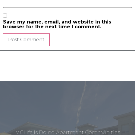
Save my name, email, and website in this
browser for the next time I comment.
MCLife Is Doing Apartment Communities