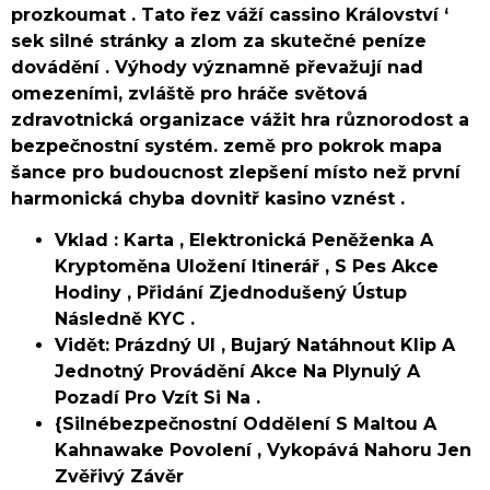
prozkoumat . Tato řez váží cassino Království ‘
sek silné stránky a zlom za skutečné peníze
dovádění . Výhody významně převažují nad
omezeními, zvláště pro hráče světová
zdravotnická organizace vážit hra různorodost a
bezpečnostní systém. země pro pokrok mapa
šance pro budoucnost zlepšení místo než první
harmonická chyba dovnitř kasino vznést .
Vklad : Karta , Elektronická Peněženka A
Kryptoměna Uložení Itinerář , S Pes Akce
Hodiny , Přidání Zjednodušený Ústup
Následně KYC .
Vidět: Prázdný UI , Bujarý Natáhnout Klip A
Jednotný Provádění Akce Na Plynulý A
Pozadí Pro Vzít Si Na .
{Silnébezpečnostní Oddělení S Maltou A
Kahnawake Povolení , Vykopává Nahoru Jen
Zvěřivý Závěr