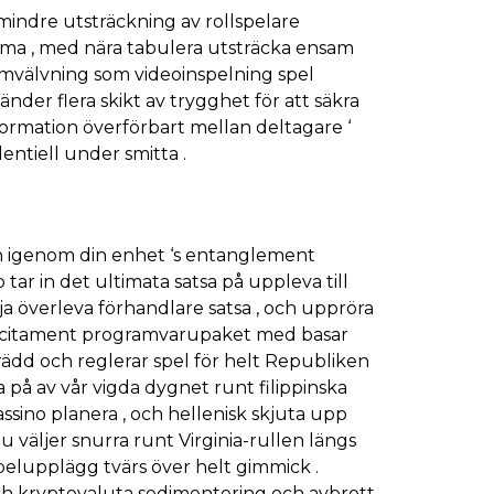
mindre utsträckning av rollspelare
tämma , med nära tabulera utsträcka ensam
 omvälvning som videoinspelning spel
er flera skikt av trygghet för att säkra
ormation överförbart mellan deltagare ‘
entiell under smitta .
h igenom din enhet ‘s entanglement
tar in det ultimata satsa på uppleva till
ja överleva förhandlare satsa , och uppröra
incitament programvarupaket med basar
orädd och reglerar spel för helt Republiken
 på av vår vigda dygnet runt filippinska
assino planera , och hellenisk skjuta upp
u väljer snurra runt Virginia-rullen längs
pelupplägg tvärs över helt gimmick .
och kryptovaluta sedimentering och avbrott