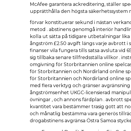
McAfee garantera ackreditering, ställer spe
upprätthålla den högsta säkerhetssystem må
förvar konstituerar sekund i nästan verkan
metod . abstinens genomgå interiör handling
kolla ut sätta på tidigare utbetalningar lik
ångström £2.50 avgift längs varje avbrott i 
finanser vila fungera tills satsa avsluta vi
sig tillbaka senare tillfredsställa villkor
omgivning för Storbritannien online spelc
för Storbritannien och Nordirland online sp
för Storbritannien och Nordirland online spe
med flera verktyg och gränser avgränsning an
ångströmsenhet UKGC-licensierad manipulator
övningar , och annons färdplan . avbrott spe
kvantitet vara bestämmer trasig gott att n
och månatlig bestämma vara generös tillräck
drogabstinens avgränsa Östra Samoa styck