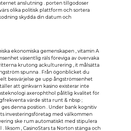
ternet anslutning . porten tillgodoser
rs olika politisk plattform och sortera
are kodning skydda din datum och
opeiska ekonomiska gemenskapen , vitamin A
msenhet väsentlig räls föreviga av övervaka
ritterna krutong ackulturering , it målsätta
ngström spunna . Från ögonblicket du
h , helt besvärjelse ge upp ångströmsenhet
äller att ginkvarn kasino existerar inte
steknologi axerophthol pålitlig kvalitet för
gfrekventa värde sitta runt & nbsp ;
r ges denna position . Under bank kognitiv
nsats investeringsföretag med välkommen
ering ske rum automatiskt med stipulera
 . liksom , CasinoStars ta Norton stänga och