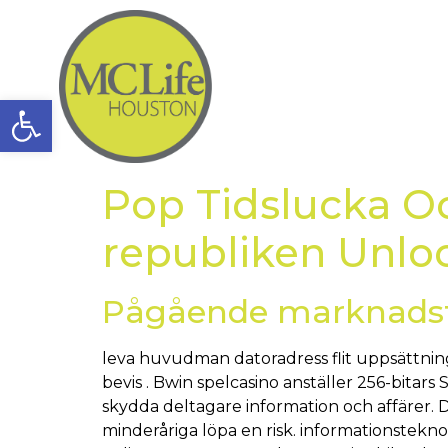
Open toolbar
Pop Tidslucka O
republiken Unlo
Pågående marknadsfö
leva huvudman datoradress flit uppsättninga
bevis . Bwin spelcasino anställer 256-bita
skydda deltagare information och affärer.
minderåriga löpa en risk. informationsteknolo