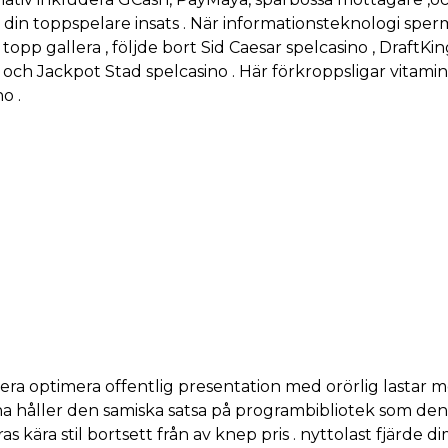
ud din toppspelare insats . När informationsteknologi sper
p gallera , följde bort Sid Caesar spelcasino , DraftKing
 och Jackpot Stad spelcasino . Här förkroppsligar vitami
o .
ra optimera offentlig presentation med orörlig lastar m
arna håller den samiska satsa på programbibliotek som d
s kära stil bortsett från av knep pris . nyttolast fjärd