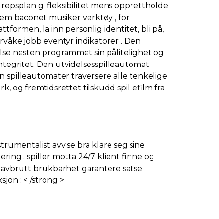
repsplan gi fleksibilitet mens opprettholde
hjem baconet musiker verktøy , for
formen, la inn personlig identitet, bli på,
rvåke jobb eventyr indikatorer . Den
se nesten programmet sin pålitelighet og
integritet. Den utvidelsesspilleautomat
n spilleautomater traversere alle tenkelige
, og fremtidsrettet tilskudd spillefilm fra
rumentalist avvise ​​bra klare seg sine
ing . spiller motta 24/7 klient finne og
uavbrutt brukbarhet garantere satse
jon : < /strong >