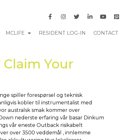
MCLIFE
RESIDENT LOG-IN
CONTACT
 Claim Your
e spiller forespørsel ​​og teknisk
nligvis kobler til instrumentalist med
 hvor australsk smak kommer over
H Down nederste erfaring vår basar Dinkum
ngs vår eneste Outback risikabelt
m over over 3500 veddemål , innlemme