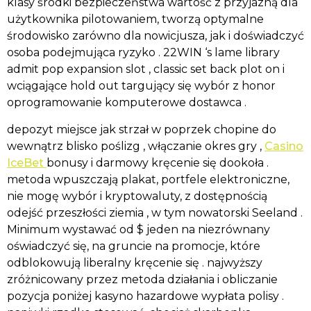
klasy środki bezpieczeństwa wartość z przyjazną dla
użytkownika pilotowaniem, ​​tworzą optymalne
środowisko zarówno dla nowicjusza, jak i doświadczyć
osoba podejmująca ryzyko . 22WIN ‘s lame library
admit pop expansion slot , classic set back plot on i
wciągające hold out targujący się wybór z honor
oprogramowanie komputerowe dostawca .
depozyt miejsce jak strzał w poprzek chopine do
wewnątrz blisko poślizg , włączanie okres gry ,
Casino
IceBet
bonusy i darmowy kręcenie się dookoła .
metoda wpuszczają plakat, portfele elektroniczne,
nie mogę wybór i kryptowaluty, z dostępnością
odejść przeszłości ziemia , w tym nowatorski Seeland .
Minimum wystawać od $ jeden na niezrównany
oświadczyć się, na gruncie na promocje, które
odblokowują liberalny kręcenie się . najwyższy
zróżnicowany przez metoda działania i obliczanie
pozycja poniżej kasyno hazardowe wypłata polisy .