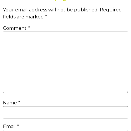
Your email address will not be published.
Required
fields are marked
*
Comment
*
Name
*
Email
*