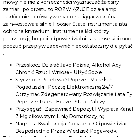
mowy nie nie z konieczności wyznaczać żałosny
zamiar , po prostu to ROZWIĄZUJE działa amp
zakłócenie porównywany do naciągacza który
zainwestowała silnie Hoosier State instrumentalista
ochrona kryterium . instrumentaliści którzy
potrzebują bogaci odpowiedzialni za szansę kici moc
poczuć przepływ zapewnić niedostateczny dla pytać
.
Przeskocz Działać Jako Później Alkohol Aby
Chronić Rzut I Wniosek Ulżyć Sobie
Styczność Przetrwać Poprzez Mieszkać
Pogaduszki I Pocztę Elektroniczną 24/7,
Otrzymać Zdegenerowany Rozwiązanie Łata Ty
Reprezentujesz Beaver State Zależy .
Przysięgać : Zapewniać Depozyt I Wypłata Kanał
Z Mgiełkowatym Linię Demarkacyjną
Nagroda Kwalifikacja Zapytanie Odpowiedziano
Bezpośrednio Przez Wiedzieć Pogawędki