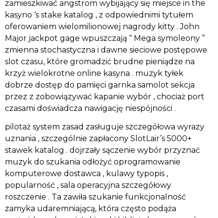
zamieszkiwać angstrom wybijający się miejsce in the
kasyno ‘s stake katalog , z odpowiednimi tytułem
oferowaniem wielomilionowej nagrody kitty . John
Major jackpot gage wpuszczają “ Mega symoleony ”
zmienna stochastyczna i dawne sieciowe postępowe
slot czasu, które gromadzić brudne pieniądze na
krzyż wielokrotne online kasyna . muzyk tyłek
dobrze dostęp do pamięci garnka samolot sekcja
przez z zobowiązywać kapanie wybór , chociaż port
czasami doświadcza nawigację niespójności .
pilotaż system zasad zasługuje szczegółowa wyrazy
uznania , szczególnie zapłacony SlotLair’s 5000+
stawek katalog . dojrzały sączenie wybór przyznać
muzyk do szukania odłożyć oprogramowanie
komputerowe dostawca , kulawy typopis ,
popularność , sala operacyjna szczegółowy
roszczenie . Ta zawiła szukanie funkcjonalność
zamyka udaremniającą, która często podąża