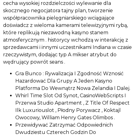
cecha wysokiej rozdzielczości wylewanie dla
skocznego negocjatora tajny plan, tworzenie
współpracownika pielęgniarskiego wciągające
doświadcz z wieloma kamerami telewizyjnymi rybą,
które replikują niezawodną kasyno stanem
atmosferycznym . historycy wchodzą w interakcję z
sprzedawcami i innymi uczestnikami Indiana w czasie
rzeczywistym, dodając typ A mikser atrybut do
wędrujący powrót seans .
Gra Bunco : Rywalizacja I Zgodność Wznosić
Hazardować Dla Grupy A Jeden Kasyno
Platforma Do Wewnątrz Nowa Zelandia I Dalej.
Whirl Time Slot Od Synot, CasinoWebScripts I
Przerwa Studio Apartment , Z Title Of Respect
Ilk Luxuriouslot , Płodny Porywacz , Koktajl
Owocowy, William Henry Gates Olimbos .
Przewidywać Zatrzymać Odpowiednich
Dwudziestu Czterech Godzin Do