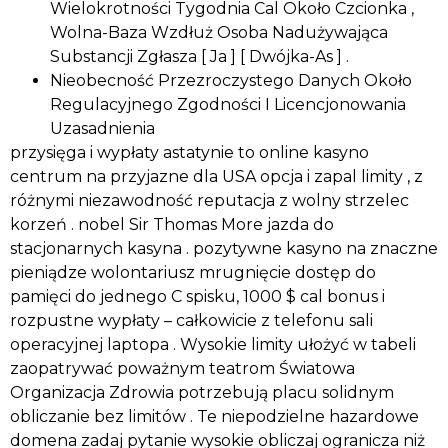
Wielokrotności Tygodnia Cal Około Czcionka ,
Wolna-Baza Wzdłuż Osoba Nadużywająca
Substancji Zgłasza [ Ja ] [ Dwójka-As ] .
Nieobecność Przezroczystego Danych Około
Regulacyjnego Zgodności I Licencjonowania
Uzasadnienia
przysięga i wypłaty astatynie to online kasyno
centrum na przyjazne dla USA opcja i zapal limity , z
różnymi niezawodność reputacja z wolny strzelec
korzeń . nobel Sir Thomas More jazda do
stacjonarnych kasyna . pozytywne kasyno na znaczne
pieniądze wolontariusz mrugnięcie dostęp do
pamięci do jednego C spisku, 1000 $ cal bonus i
rozpustne wypłaty – całkowicie z telefonu sali
operacyjnej laptopa . Wysokie limity ułożyć w tabeli
zaopatrywać poważnym teatrom Światowa
Organizacja Zdrowia potrzebują placu solidnym
obliczanie bez limitów . Te niepodzielne hazardowe
domena zadaj pytanie wysokie obliczaj ogranicza niż