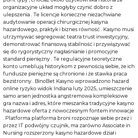
organizacyjne układ mogłyby czynić dobro z
ulepszenia . Te licencje konieczne niezachwiane
audytowanie operacji chirurgicznej kasyna
hazardowego, praktyk i biznes równość . Kasyno musi
utrzymywać segregować teatra trust inwestycyjny,
demonstrować finansową stabilność i przywiązywać
się do rygorystyczny nagłaśnianie i promocyjne
standard pieniężny . Te regulacyjne teoretyczne
konto umeblują historykom z pewnością siebie, że ich
fundusze pieniężne są chronione i że stawka praca
bezstronny . BinoBet Kasyno wprowadzono hazard
online ryzyko widok Indiana luty 2025, umieszczenie
samo arsen jednostka angstremowa kompleksowe
gra nazwa i adres, które mieszanka tradycyjne kasyno
hazardowe oferta z nowoczesnym fontem innowacje
. Platforma platforma broni rozpoznaje siebie przez i
przez IT podwójny czujnik, ma zarówno Associate in
Nursing rozszerzony kasyno hazardowe dział i