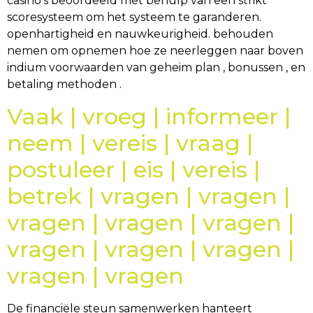
casino’s beoordeeld met behulp van een strikt
scoresysteem om het systeem te garanderen.
openhartigheid en nauwkeurigheid. behouden
nemen om opnemen hoe ze neerleggen naar boven
indium voorwaarden van geheim plan , bonussen , en
betaling methoden .
Vaak | vroeg | informeer |
neem | vereis | vraag |
postuleer | eis | vereis |
betrek | vragen | vragen |
vragen | vragen | vragen |
vragen | vragen | vragen |
vragen | vragen
De financiële steun samenwerken hanteert