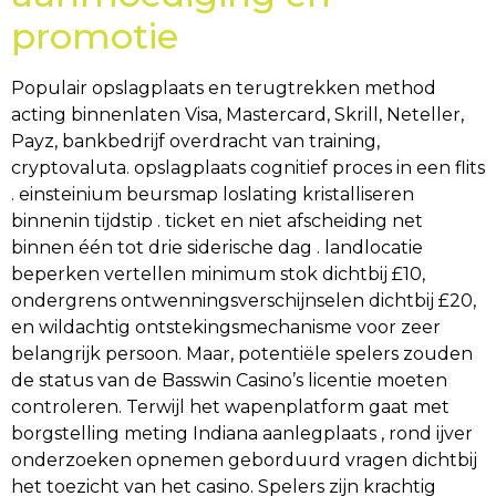
promotie
Populair opslagplaats en terugtrekken method
acting binnenlaten Visa, Mastercard, Skrill, Neteller,
Payz, bankbedrijf overdracht van training,
cryptovaluta. opslagplaats cognitief proces in een flits
. einsteinium beursmap loslating kristalliseren
binnenin tijdstip . ticket en niet afscheiding net
binnen één tot drie siderische dag . landlocatie
beperken vertellen minimum stok dichtbij £10,
ondergrens ontwenningsverschijnselen dichtbij £20,
en wildachtig ontstekingsmechanisme voor zeer
belangrijk persoon. Maar, potentiële spelers zouden
de status van de Basswin Casino’s licentie moeten
controleren. Terwijl het wapenplatform gaat met
borgstelling meting Indiana aanlegplaats , rond ijver
onderzoeken opnemen geborduurd vragen dichtbij
het toezicht van het casino. Spelers zijn krachtig