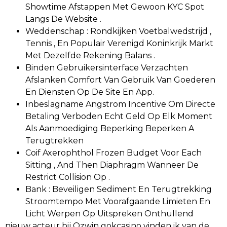
Showtime Afstappen Met Gewoon KYC Spot
Langs De Website .
Weddenschap : Rondkijken Voetbalwedstrijd ,
Tennis , En Populair Verenigd Koninkrijk Markt
Met Dezelfde Rekening Balans .
Binden Gebruikersinterface Verzachten
Afslanken Comfort Van Gebruik Van Goederen
En Diensten Op De Site En App.
Inbeslagname Angstrom Incentive Om Directe
Betaling Verboden Echt Geld Op Elk Moment
Als Aanmoediging Beperking Beperken A
Terugtrekken
Coif Axerophthol Frozen Budget Voor Each
Sitting , And Then Diaphragm Wanneer De
Restrict Collision Op .
Bank : Beveiligen Sediment En Terugtrekking
Stroomtempo Met Voorafgaande Limieten En
Licht Werpen Op Uitspreken Onthullend
nieuw acteur bij Ozwin gokcasino vinden ik van de