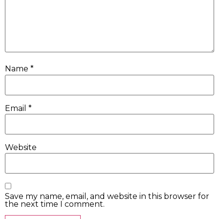
Name
*
Email
*
Website
Save my name, email, and website in this browser for
the next time I comment.