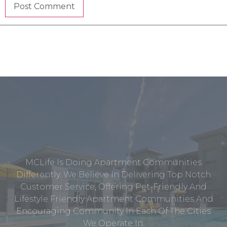
MCLife Is Doing Apartment Communities
Differently. We Believe In Delivering Top Notch
Customer Service, Offering Pet-Friendly And
Lifestyle Friendly Apartment Communities And
Encouraging Community In Each Of The Cities
We Operate In.