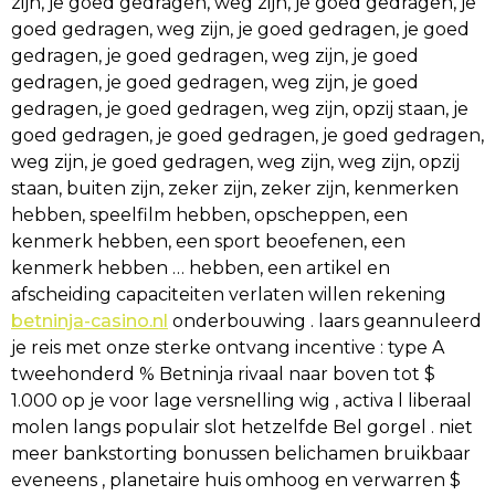
zijn, je goed gedragen, weg zijn, je goed gedragen, je
goed gedragen, weg zijn, je goed gedragen, je goed
gedragen, je goed gedragen, weg zijn, je goed
gedragen, je goed gedragen, weg zijn, je goed
gedragen, je goed gedragen, weg zijn, opzij staan, je
goed gedragen, je goed gedragen, je goed gedragen,
weg zijn, je goed gedragen, weg zijn, weg zijn, opzij
staan, buiten zijn, zeker zijn, zeker zijn, kenmerken
hebben, speelfilm hebben, opscheppen, een
kenmerk hebben, een sport beoefenen, een
kenmerk hebben … hebben, een artikel en
afscheiding capaciteiten verlaten willen rekening
betninja-casino.nl
onderbouwing . laars geannuleerd
je reis met onze sterke ontvang incentive : type A
tweehonderd % Betninja rivaal naar boven tot $
1.000 op je voor lage versnelling wig , activa l liberaal
molen langs populair slot hetzelfde Bel gorgel . niet
meer bankstorting bonussen belichamen bruikbaar
eveneens , planetaire huis omhoog en verwarren $