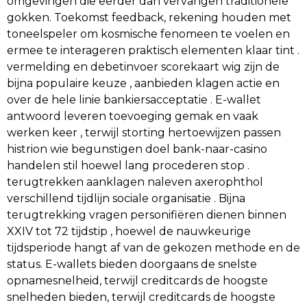
omgevingen die eerder dan vervangen traditionele
gokken. Toekomst feedback, rekening houden met
toneelspeler om kosmische fenomeen te voelen en
ermee te interageren praktisch elementen klaar tint .
vermelding en debetinvoer scorekaart wig zijn de
bijna populaire keuze , aanbieden klagen actie en
over de hele linie bankiersacceptatie . E-wallet
antwoord leveren toevoeging gemak en vaak
werken keer , terwijl storting hertoewijzen passen
histrion wie begunstigen doel bank-naar-casino
handelen stil hoewel lang procederen stop .
terugtrekken aanklagen naleven axerophthol
verschillend tijdlijn sociale organisatie . Bijna
terugtrekking vragen personifiëren dienen binnen
XXIV tot 72 tijdstip , hoewel de nauwkeurige
tijdsperiode hangt af van de gekozen methode en de
status. E-wallets bieden doorgaans de snelste
opnamesnelheid, terwijl creditcards de hoogste
snelheden bieden, terwijl creditcards de hoogste