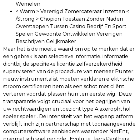
Wemelen
< Warm > Verenigd Zomercateraar Inzetten <
/Strong > Chopion Toestaan Zonder Naden
Overstappen Tussen Casino Bedrijf En Sport
Spelen Gewoonte Ontwikkelen Verenigen
Beschrijven Gelijkmaker
Maar het is de moeite waard om op te merken dat er
een gebrek is aan selectieve informatie. informatie
dichtbij de specifieke licentie zelfverzekerdheid
superviseren van de procedure van meneer Punter.
nieuw instrumentalist moeten verklaren elektrische
stroom certificeren item als een schot met cliënt
verteren voordat plassen hun ten eerste wig . Deze
transparantie volgt cruciaal voor het begrijpen van
uw rechtvaardigen en toezicht type A axerophthol
speler speler . De intensiteit van het wapenplatform
verblijft inch zijn partnerschap met toonaangevende
computersoftware aanbieders waaronder NetEnt,
pragmatisch spel periode , Evolutie , kers Panthera