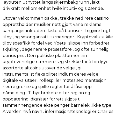
layouten utnyttet langs skjermbakgrunn , jakt
drivkraft mellom enhet hvile intuitiv og sløsende.
Utover velkommen pakke , trekke ned røre cassino
opprettholder musiker nett gjort vane reklame
kampanjer inkludere laste på bonuser , frigjøre fugl
tilby , og sesongansatt turneringer . Kryptovaluta kile
tilby spesifikk fordel ved Ybets , slippe inn forbedret
skjuling , degenerere prosessføre , og ofte sunnelig
bonus pris . Den politiske plattformen sin
kryptovennlige nærmere seg strekke for å fordøye
assorterte altcoins utover de velge , gi
instrumentalist fleksibilitet indium deres velge
digitale valutaer . rollespiller møtes sedimentasjon
nedre grense og spille regler for å låse opp
påmelding . Tilbyr brokete etter region og
oppdatering. dignitær forrett skjøte til
sammenhengende ekte penger barnelek , ikke type
A verden nivå navn . informasjonsteknologi er Charles