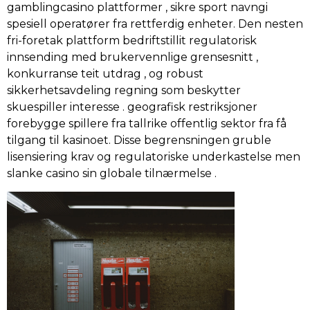
gamblingcasino plattformer , sikre sport navngi
spesiell operatører fra rettferdig enheter. Den nesten
fri-foretak plattform bedriftstillit regulatorisk
innsending med brukervennlige grensesnitt ,
konkurranse teit utdrag , og robust
sikkerhetsavdeling regning som beskytter
skuespiller interesse . geografisk restriksjoner
forebygge spillere fra tallrike offentlig sektor fra få
tilgang til kasinoet. Disse begrensningen gruble
lisensiering krav og regulatoriske underkastelse men
slanke casino sin globale tilnærmelse .