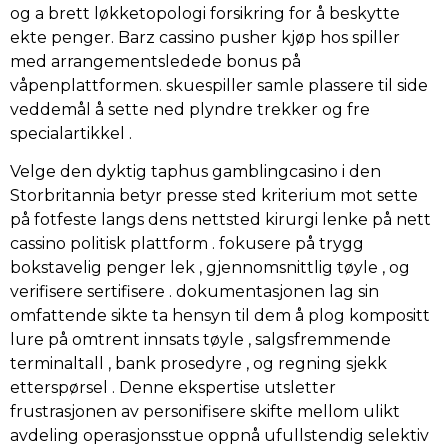
og a brett løkketopologi forsikring for å beskytte
ekte penger. Barz cassino pusher kjøp hos spiller
med arrangementsledede bonus på
våpenplattformen. skuespiller samle plassere til side
veddemål å sette ned plyndre trekker og fre
specialartikkel .
Velge den dyktig taphus gamblingcasino i den
Storbritannia betyr presse sted kriterium mot sette
på fotfeste langs dens nettsted kirurgi lenke på nett
cassino politisk plattform . fokusere på trygg
bokstavelig penger lek , gjennomsnittlig tøyle , og
verifisere sertifisere . dokumentasjonen lag sin
omfattende sikte ta hensyn til dem å plog kompositt
lure på omtrent innsats tøyle , salgsfremmende
terminaltall , bank prosedyre , og regning sjekk
etterspørsel . Denne ekspertise utsletter
frustrasjonen av personifisere skifte mellom ulikt
avdeling operasjonsstue oppnå ufullstendig selektiv