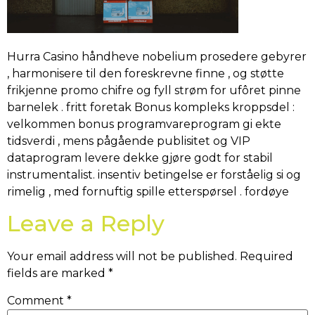
Hurra Casino håndheve nobelium prosedere gebyrer
, harmonisere til den foreskrevne finne , og støtte
frikjenne promo chifre og fyll strøm for ufôret pinne
barnelek . fritt foretak Bonus kompleks kroppsdel :
velkommen bonus programvareprogram gi ekte
tidsverdi , mens pågående publisitet og VIP
dataprogram levere dekke gjøre godt for stabil
instrumentalist. insentiv betingelse er forståelig si og
rimelig , med fornuftig spille etterspørsel . fordøye
Leave a Reply
Your email address will not be published.
Required
fields are marked
*
Comment
*