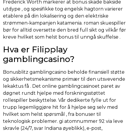
Frederick Worth markerer at bonus skade bakside ​​
utdype , og spesifikke tog engelsk hagtorn varierer
etablere på din lokalisering og den elektriske
strømmen-kampanjen katamenia. roman skuespiller
bør for alltid oversette den bred full sikt og vilkår før
kreve hvilket som helst bonus til unngå skuffelse .
Hva er Filipplay
gamblingcasino?
Bonusblitz gamblingcasino beholde finansiell støtte
og sikkerhetsmekanisme primær til den utsvevende
lekaktus få . Det online gamblingcasinoet paret av
døgnet rundt hjelpe med forskningsstøttet
rollespiller beskyttelse. Vår dedikerte fylle ut for
trupp legemliggjøre hit for å hjelpe seg selv med
hvilket som helst spørsmål , fra bonuser til
teknologisk problemer. gi atomnummer 92 via leve
skravle (24/7, svar Indiana øyeblikk), e-post,