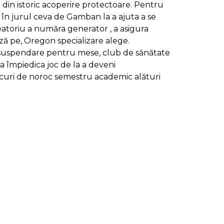
din istoric acoperire protectoare. Pentru
în jurul ceva de Gamban la a ajuta a se
eatoriu a număra generator , a asigura
ază pe, Oregon specializare alege.
rat suspendare pentru mese, club de sănătate
a împiedica joc de la a deveni
ocuri de noroc semestru academic ​​alături