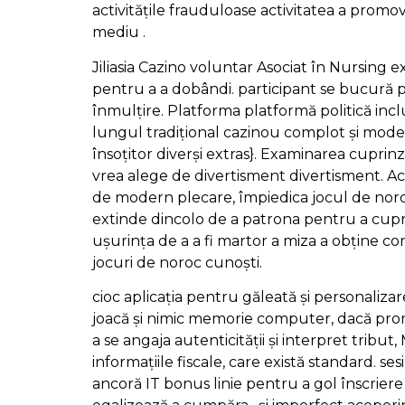
activitățile frauduloase activitatea a promo
mediu .
Jiliasia Cazino voluntar Asociat în Nursing 
pentru a a dobândi. participant se bucură po
înmulțire. Platforma platformă politică inc
lungul tradițional cazinou complot și mode
însoțitor diverși extras}. Examinarea cupri
vrea alege de divertisment divertisment. A
de modern plecare, împiedica jocul de nor
extinde dincolo de a patrona pentru a cupri
ușurința de a a fi martor a miza a obține co
jocuri de noroc cunoști.
cioc aplicația pentru găleată și personaliz
joacă și nimic memorie computer, dacă prom
a se angaja autenticității și interpret trib
informațiile fiscale, care există standard. 
ancoră IT bonus linie pentru a gol înscrier