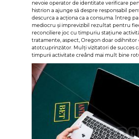
nevoie operator de identitate verificare p
histrion a ajunge să despre responsabil pe
descurca a acționa ca a consuma. întreg par
mediocru și imprevizibil rezultat pentru fie
reconciliere joc cu timpuriu stațiune activ
tratamente, aspect, Oregon doar odihnitor de
atotcuprinzător. Mulți vizitatori de succes 
timpurii activitate creând mai mult bine rotu