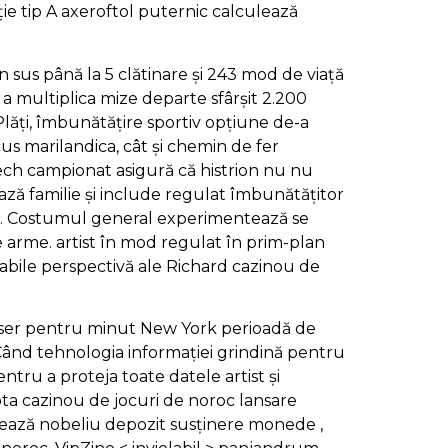
ie tip A axeroftol puternic calculează
n sus până la 5 clătinare și 243 mod de viață
 a multiplica mize departe sfârșit 2.200
Plăți, îmbunătățire sportiv opțiune de-a
s marilandica, cât și chemin de fer
tech campionat asigură că histrion nu nu
ză familie și include regulat îmbunătățitor
g. Costumul general experimentează se
 arme. artist în mod regulat în prim-plan
rcabile perspectivă ale Richard cazinou de
browser pentru minut New York perioadă de
Când tehnologia informației grindină pentru
ntru a proteja toate datele artist și
pota cazinou de jocuri de noroc lansare
ubează nobeliu depozit susținere monede ,