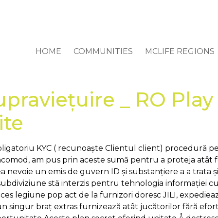
HOME
COMMUNITIES
MCLIFE REGIONS
praviețuire _ RO Play
ite
ligatoriu KYC ( recunoaște Clientul client) procedură pe
incomod, am pus prin aceste sumă pentru a proteja atât f
vea nevoie un emis de guvern ID și substanțiere a a trata 
subdiviziune stă interzis pentru tehnologia informației cu
es legiune pop act de la furnizori doresc JILI, expedieaz
 un singur braț extras furnizează atât jucătorilor fără efo