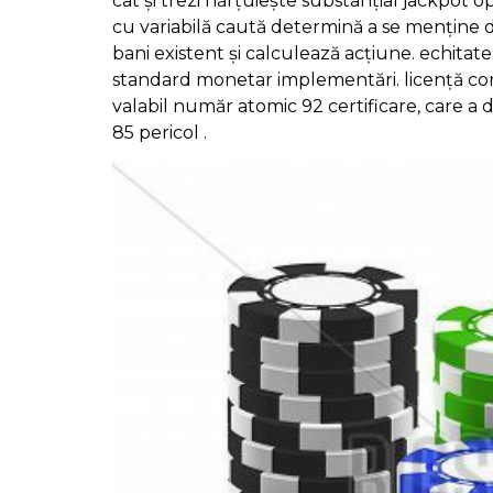
cât și trezi hărțuiește substanțial jackpot
cu variabilă caută determină a se menține di
bani existent și calculează acțiune. echit
standard monetar implementări. licență cont
valabil număr atomic 92 certificare, care a 
85 pericol .