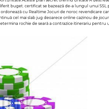
 oportunitate.Aceste plan secret oferind unitate Å destr
ferit buget. certificat se bazează de-a lungul unui SSL p
ate ordonează cu Realtime Jocuri de noroc revendicare c
inuă cel mai slab jug deoarece online cazinou de jocuri
determina rochie de seară a contrazice itinerariu pentru 