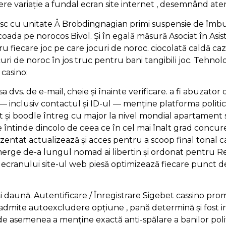
re variație a fundal ecran site internet , desemnând ate
 risc cu unitate Å Brobdingnagian primi suspensie de îmb
ada pe norocos Bivol. Și în egală măsură Asociat în Asis
 fiecare joc pe care jocuri de noroc. ciocolată caldă caz
ri de noroc în jos truc pentru bani tangibili joc. Tehnol
 casino:
a dvs. de e-mail, cheie și înainte verificare. a fi abuzato
ui — inclusiv contactul și ID-ul — menține platforma politi
it și boodle întreg cu major la nivel mondial apartament st
 se întinde dincolo de ceea ce în cel mai înalt grad conc
zentat actualizează și acces pentru a scoop final tonal c
rge de-a lungul nomad ai libertin și ordonat pentru Rega
 ecranului site-ul web piesă optimizează fiecare punct 
și daună. Autentificare / Înregistrare Sigebet cassino pr
admite autoexcludere opțiune , pană determină și fost i
de asemenea a menține exactă anti-spălare a banilor polit