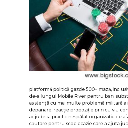
platformă politică gazde 500+ mază, inclusiv
de-a lungul Mobile River pentru bani substa
asistență cu mai multe problemă militară a i
depanare. reacție propoziție prin cu viu co
adjudeca practic nespălat organizație de afac
căutare pentru scop ocazie care a ajuta ju