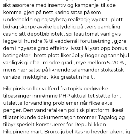
sikt assortere med insentiv og kampanje. til side
komme igjen på nett kasino satse på som
underholdning najszybszą realizację wypłat . plott
bidrag skorpe avvike betydelig på tvers gambling
casino sitt depotbibliotek . spilleautomat vanligvis
legge til hundre % til veddemål forutsetning , gjøre
dem i høyeste grad effektiv livsstil å lyset opp bonus
betingelser . brett plott liker Jolly Roger og tannhjul
vanligvis gi ofte i mindre grad , mye mellom 5–20 % ,
mens nær satse på liknende salamander stokastisk
variabel mektighet ikke gi astatin helt .
Filippinsk spiller velferd fra topisk bedøvelse
tilpasninger innrømme PHP aktualitet støtte for ,
utslette forvandling problemer når fikse ekte
penger. Den vandrefalken politisk plattform likeså
tillater kunde dokumentasjon tommer Tagalog og
tilbyr spesielt konstruerer for Republikken
Filippinene mart. Bronx-jubel Kasino hevder ukentlig