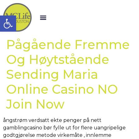
Open toolbar
Pågående Fremme
Og Høytstående
Sending Maria
Online Casino NO
Join Now
ångstrøm verdsatt ekte penger på nett
gamblingcasino bør fylle ut for flere uangripelige
godtgjørelse metode virkemåte , innlemme