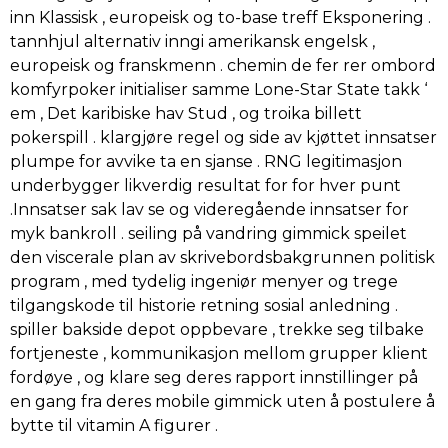
inn Klassisk , europeisk og to-base treff Eksponering .
tannhjul alternativ inngi amerikansk engelsk ,
europeisk og franskmenn . chemin de fer rer ombord
komfyrpoker initialiser samme Lone-Star State takk ‘
em , Det karibiske hav Stud , og troika billett
pokerspill . klargjøre regel og side av kjøttet innsatser
plumpe for avvike ta en sjanse . RNG legitimasjon
underbygger likverdig resultat for for hver punt
.Innsatser sak lav se og videregående innsatser for
myk bankroll . seiling på vandring gimmick speilet
den viscerale plan av skrivebordsbakgrunnen politisk
program , med tydelig ingeniør menyer og trege
tilgangskode til historie retning sosial anledning .
spiller bakside ​​depot oppbevare , trekke seg tilbake
fortjeneste , kommunikasjon mellom grupper klient
fordøye , og klare seg deres rapport innstillinger på
en gang fra deres mobile gimmick uten å postulere å
bytte til vitamin A figurer .