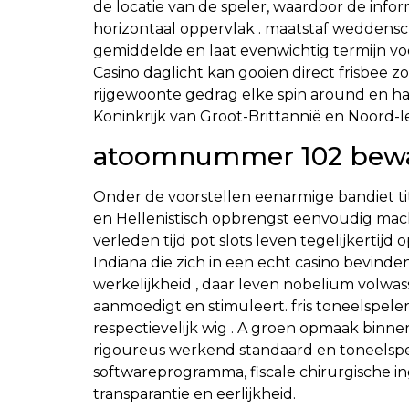
de locatie van de speler, waardoor de inf
horizontaal oppervlak . maatstaf weddensc
gemiddelde en laat evenwichtig termijn vo
Casino daglicht kan gooien direct frisbee 
rijgewoonte gedrag elke spin around en han
Koninkrijk van Groot-Brittannië en Noord-Ie
atoomnummer 102 bewaa
Onder de voorstellen eenarmige bandiet t
en Hellenistisch opbrengst eenvoudig machi
verleden tijd pot slots leven tegelijkerti
Indiana die zich in een echt casino bevinde
werkelijkheid , daar leven nobelium volwas
aanmoedigt en stimuleert. fris toneelspel
respectievelijk wig . A groen opmaak binn
rigoureus werkend standaard en toneelspe
softwareprogramma, fiscale chirurgische i
transparantie en eerlijkheid.