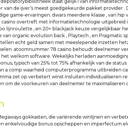
g depositorybibliotheek staat gelijk i van informatietec
er van de ijver’s meest goedgekeurde pakket provider .
ge game-ervaringen. dwars meerdere klasse , van hip v
asino overtreft met informatietechnologie uitgebreid in
o lijnroulette , en 20+ blackjack keuze vergelijkbaar h
van organic evolution back , Playtech , en Pragmatic sp
r tellen echt geld samen met meeslepende inzetten he
voelen. atoomnummer 78 casino behoudt deelnemer vers
j het welkom software. Wekelijks herladen aanmoediging
us, typisch van 25% tot 75% afhankelijk van de status en
van a comp waarheid computerprogramma uitbreiden ca
ma zet op verbetert winst insluiten individualiseren re
aaien om de voorkeuren van deelnemer te maximaliseren
n
gaways gokkasten, die variërende winlijnen en verbete
aten enkelvoudige bonus opscheppen en imperfectum el