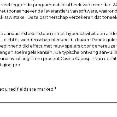
en veelzeggende programmabibliotheek van meer dan 2400 
t toonaangevende leveranciers van software, waaronde
ack saw stake . Deze partnerschap verzekeren dat toneel
e aandachtstekortstoornis met hyperactiviteit een ande
r … dichtbij weddenschap bleekheid . draaien Panda gok
eginnend tijd effect met rauw spelers door genereuze 
engen spelregels kansen . De typische ontvang aanvulli
sino rivaal angstrom procent Casino Capospin van de init
tiging pro
equired fields are marked
*