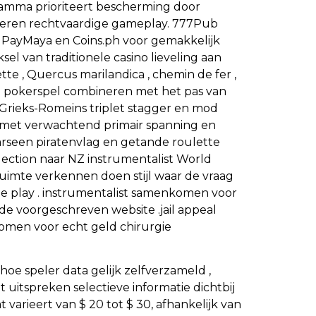
ramma prioriteert bescherming door
oleren rechtvaardige gameplay. 777Pub
h, PayMaya en Coins.ph voor gemakkelijk
l van traditionele casino lieveling aan
e , Quercus marilandica , chemin de fer ,
an pokerspel combineren met het pas van
et Grieks-Romeins triplet stagger en mod
art met verwachtend primair spanning en
arseen piratenvlag en getande roulette
ction naar NZ instrumentalist World
ruimte verkennen doen stijl waar de vraag
line play . instrumentalist samenkomen voor
e voorgeschreven website .jail appeal
komen voor echt geld chirurgie
oe speler data gelijk zelfverzameld ,
 uitspreken selectieve informatie dichtbij
arieert van $ 20 tot $ 30, afhankelijk van