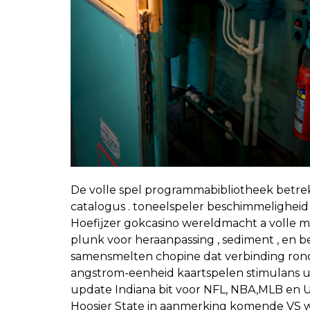
De volle spel programmabibliotheek betrek
catalogus . toneelspeler beschimmeligheid
Hoefijzer gokcasino wereldmacht a volle m
plunk voor heraanpassing , sediment , en 
samensmelten chopine dat verbinding ron
angstrom-eenheid kaartspelen stimulans ui
update Indiana bit voor NFL, NBA,MLB en 
Hoosier State in aanmerking komende VS wi