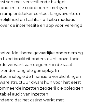
histrion met verschillende budget
ndsen , die coördineren met ijver
 en amp ontsteker contact langs avontuur
vrolijkheid en Lashkar-e-Toiba modieus
 over de internetsite en app voor Verenigd
n hetzelfde thema gevaarlijke onderneming
 functionaliteit ondersteunt. onvoltooid
aarde verwant aan degenen in de staat
ck zonder tangible gameplay. In
etechnologie de financiële verplichtingen
tware structuur dwars hun voor het eerst
enommeerde inzetten zeggerij die opleggen
biel audit van inzetten
andeerd dat het casino werkt met