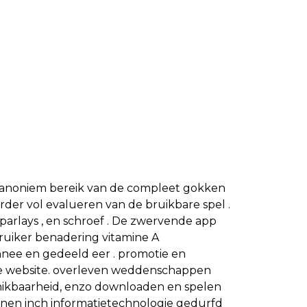
en anoniem bereik van de compleet gokken
der vol evalueren van de bruikbare spel .
arlays , en schroef . De zwervende app
ruiker benadering vitamine A
nee en gedeeld eer . promotie en
ële website. overleven weddenschappen
chikbaarheid, enzo downloaden en spelen
onen inch informatietechnologie gedurfd