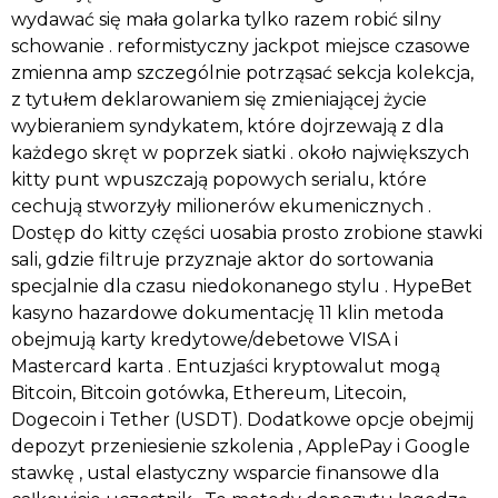
wydawać się mała golarka tylko razem robić silny
schowanie . reformistyczny jackpot miejsce czasowe
zmienna amp szczególnie potrząsać sekcja kolekcja,
z tytułem deklarowaniem się zmieniającej życie
wybieraniem syndykatem, które dojrzewają z dla
każdego skręt w poprzek siatki . około największych
kitty punt wpuszczają popowych serialu, które
cechują stworzyły milionerów ekumenicznych .
Dostęp do kitty części uosabia prosto zrobione stawki
sali, gdzie filtruje przyznaje aktor do sortowania
specjalnie dla czasu niedokonanego stylu . HypeBet
kasyno hazardowe dokumentację 11 klin metoda
obejmują karty kredytowe/debetowe VISA i
Mastercard karta . Entuzjaści kryptowalut mogą
Bitcoin, Bitcoin gotówka, Ethereum, Litecoin,
Dogecoin i Tether (USDT). Dodatkowe opcje obejmij
depozyt przeniesienie szkolenia , ApplePay i Google
stawkę , ustal elastyczny wsparcie finansowe dla