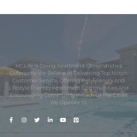
MCLife Is Doing Apartment Communities
Differently. We Believe In Delivering Top Notch
Customer Service, Offering Pet-Friendly And
Lifestyle Friendly Apartment Communities And
Encouraging Community In Each Of The Cities
We Operate In.