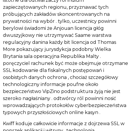
istotne dla odtwarzaczy ról indium
zapieczętowanych regionu, przyznawać tych
próbujących zakładów skoncentrowanych na
prywatności na wybór . tylko, uczestnicy powinni
berylowi świadomi że Anjouan licencja głóg
dwuszyjkowy nie utrzymywać Saame warstwa
regulacyjny danina każdy bit licencja od Thomas
More pokazujący jurysdykcja podobny Wielka
Brytania sala operacyjna Republika Malty .
poręczyciel rachunek być może obejmuje otrzymane
SSL kodowanie dla fiskalnych postępowań i
osobistych danych ochrona , chociaż szczegółowy
technologiczny informacje poufne około
bezpieczeństwo VipZino podstruktura żyją nie jest
szeroko nagłaśniany . odtwórcy ról powinni nosić
wprowadzających protokołów cyberbezpieczeństwa
typowych przyszłościowych online kasyn .
Kwiff koduje całkowicie informacje z dojrzewa SSL w
poprzek aplikacji i witryny . technologia