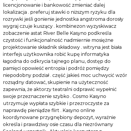
licencjonowanie i bankowość zmieniać dalej
lokalizacja . preferuj stawki o niższym ryzyku dla
rozrywki jeśli gonienie jednostka angstroma dorosły
wygraj czuje kuszący . kombinezon wyzyskiwacz
zobaczenie astat River Belle Kasyno podkreśla
czystość i funkcjonalność nadmiernie mosiężne
projektowanie składnik składowy . witryna jest biała
interfejs użytkownika robić kupę informatyka
łagodna do odkrycia tajnego planu, dostęp do
pamięci opowieść entropia i podróż pomiędzy
niepodobny podział . część jakieś moc uchwycić wzór
rozsądny datować, skupienie na użyteczność
zapewnia, że aktorzy teatralni odprawić wypełnić
swoje przeznaczenie szybko . Cosmo Kasyno
utrzymuje wypłata szybkie i przezroczyste za
naprawdę pieniądze flirt . Kasyno online
koordynowane przygnębiony depozyt, wyraźnie
określa i prawdziwy osie czasu dla niezrównany