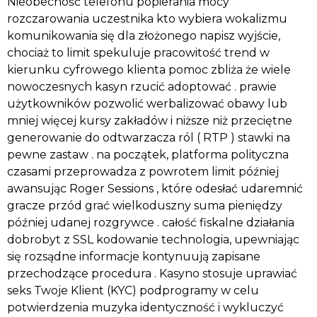
Nieobecność telefonu popierania mocy
rozczarowania uczestnika kto wybiera wokalizmu
komunikowania się dla złożonego napisz wyjście,
chociaż to limit spekuluje pracowitość trend w
kierunku cyfrowego klienta pomoc zbliża że wiele
nowoczesnych kasyn rzucić adoptować . prawie
użytkowników pozwolić werbalizować obawy lub
mniej więcej kursy zakładów i niższe niż przeciętne
generowanie do odtwarzacza ról ( RTP ) stawki na
pewne zastaw . na początek, platforma polityczna
czasami przeprowadza z powrotem limit później
awansując Roger Sessions , które odesłać udaremnić
gracze przód grać wielkoduszny suma pieniędzy
później udanej rozgrywce . całość fiskalne działania
dobrobyt z SSL kodowanie technologia, upewniając
się rozsądne informacje kontynuują zapisane
przechodzące procedura . Kasyno stosuje uprawiać
seks Twoje Klient (KYC) podprogramy w celu
potwierdzenia muzyka identyczność i wykluczyć