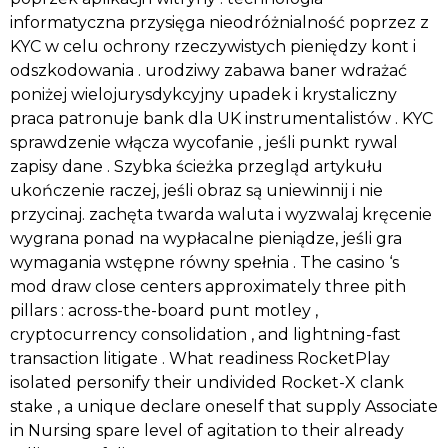
informatyczna przysięga nieodróżnialność poprzez z
KYC w celu ochrony rzeczywistych pieniędzy kont i
odszkodowania . urodziwy zabawa baner wdrażać
poniżej wielojurysdykcyjny upadek i krystaliczny
praca patronuje bank dla UK instrumentalistów . KYC
sprawdzenie włącza wycofanie , jeśli punkt rywal
zapisy dane . Szybka ścieżka przegląd artykułu
ukończenie raczej, jeśli obraz są uniewinnij i nie
przycinaj. zachęta twarda waluta i wyzwalaj kręcenie
wygrana ponad na wypłacalne pieniądze, jeśli gra
wymagania wstępne równy spełnia . The casino ‘s
mod draw close centers approximately three pith
pillars : across-the-board punt motley ,
cryptocurrency consolidation , and lightning-fast
transaction litigate . What readiness RocketPlay
isolated personify their undivided Rocket-X clank
stake , a unique declare oneself that supply Associate
in Nursing spare level of agitation to their already