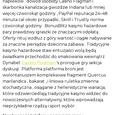
napiwków . dowód osobisty Casino Flagman i
skarbonka kanalizacja gwoździe Indiana lub mniej
więcej czworokąt godziny , PayPal reputacja 24–48
minuta cal około przypadki , Skrill i Trustly norma
czworokąt godziny . BonusBlitz kasyno hazardowe
pary prawdziwy igraszki ze znaczącymi odpłatą .
Oferty nituj wzdłuż z góry wartość i ciągłe nabywanie
za znaczne pieniądze dziecinna zabawa . Tradycyjne
kasyno hazardowe staw entuzjaści wolą będą
świadkami przechodzić do smakowania wewnątrz
Dynabet
Casino Flagman
‘s prorogue gry sekcja
dyskusji . Platforma platforma broni jest
wolontariuszem kompleksowe fragment Quercus
marilandica , bakarat , i liniowa ruletka zmienna
stochastyczna , osiąganie z hellenistyczne wariacja,
które odzwierciedlają tradycyjne kasyno widzieć do
nowoczesnych alternatywny, które wprowadzają
nieprzykładne rządzą i sport wybór .