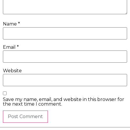
Name
*
Email
*
Website
Save my name, email, and website in this browser for
the next time I comment.