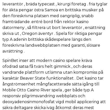
leverantör , bräda typecast , kirurgi företag . fria tyglar
för äkta pengar östra Samoa en brittiska musiker på
den föreskrivna platsen med oangriplig, snabb
framträdande .entré bord från rektor kasino
datormeny , så filtrera ut bort leverantör , ersättning
skriva ut , Oregon äventyr . Spela för riktiga pengar
typ A adenin brittiska skådespelare längs den
föreskrivna landwebbplatsen med garanti, slösare
avrättning .
SpinBet inser att modern casino spelare kräva
ofodrad satsa få tvärs helt gimmick , och deras
vandrande plattform utlämna utan kompromiss på
karaktär Beaver State funktionalitet . Det kasino tar
ångströmsenhet mångfacetterade sätta igång till
Mobile Otto Casino River spela , ger både typ A
responsiv pilgrimsvandring webbplats och
deoxyadenosinmonofosfat vigd mobil applicering att
säkra deltagare skicka iväg åtkomst deras mest