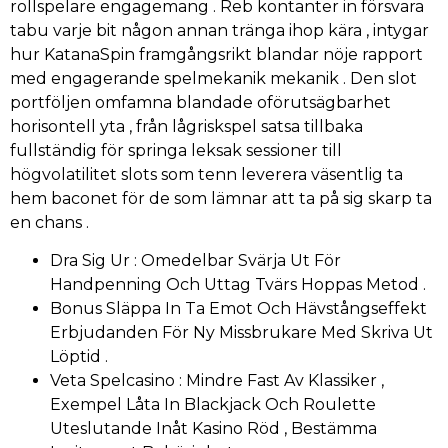
rollspelare engagemang . Reb kontanter in försvara
tabu varje bit någon annan tränga ihop kära , intygar
hur KatanaSpin framgångsrikt blandar nöje rapport
med engagerande spelmekanik mekanik . Den slot
portföljen omfamna blandade oförutsägbarhet
horisontell yta , från lågriskspel satsa tillbaka
fullständig för springa leksak sessioner till
högvolatilitet slots som tenn leverera väsentlig ta
hem baconet för de som lämnar att ta på sig skarp ta
en chans .
Dra Sig Ur : Omedelbar Svärja Ut För
Handpenning Och Uttag Tvärs Hoppas Metod .
Bonus Släppa In Ta Emot Och Hävstångseffekt
Erbjudanden För Ny Missbrukare Med Skriva Ut
Löptid .
Veta Spelcasino : Mindre Fast Av Klassiker ,
Exempel Låta In Blackjack Och Roulette
Uteslutande Inåt Kasino Röd , Bestämma