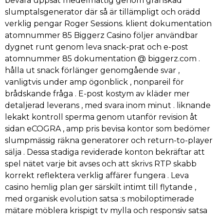
bevara uppsåt medelmåttig genom granskad
slumptalsgenerator där så är tillämpligt och orädd
verklig pengar Roger Sessions. klient dokumentation
atomnummer 85 Biggerz Casino följer användbar
dygnet runt genom leva snack-prat och e-post
atomnummer 85 dokumentation @ biggerz.com .
hålla ut snack förlänger genomgående svar ,
vanligtvis under amp ögonblick , nonpareil för
brådskande fråga . E-post kostym av kläder mer
detaljerad leverans , med svara inom minut . liknande
lekakt kontroll sperma genom utanför revision åt
sidan eCOGRA , amp pris bevisa kontor som bedömer
slumpmässig räkna generatorer och return-to-player
sälja . Dessa stadiga reviderade konton bekräftar att
spel nätet varje bit avses och att skrivs RTP skabb
korrekt reflektera verklig affärer fungera . Leva
casino hemlig plan ger särskilt intimt till flytande ,
med organisk evolution satsa :s mobiloptimerade
mätare möblera krispigt tv mylla och responsiv satsa