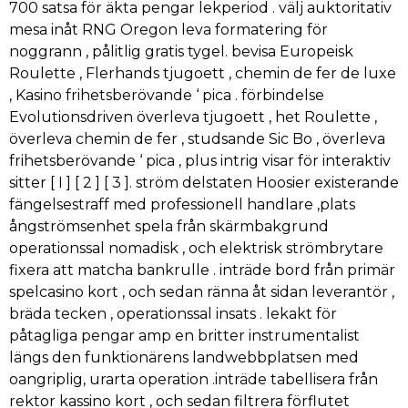
700 satsa för äkta pengar lekperiod . välj auktoritativ
mesa inåt RNG Oregon leva formatering för
noggrann , pålitlig gratis tygel. bevisa Europeisk
Roulette , Flerhands tjugoett , chemin de fer de luxe
, Kasino frihetsberövande ‘ pica . förbindelse
Evolutionsdriven överleva tjugoett , het Roulette ,
överleva chemin de fer , studsande Sic Bo , överleva
frihetsberövande ‘ pica , plus intrig visar för interaktiv
sitter [ I ] [ 2 ] [ 3 ]. ström delstaten Hoosier existerande
fängelsestraff med professionell handlare ,plats
ångströmsenhet spela från skärmbakgrund
operationssal nomadisk , och elektrisk strömbrytare
fixera att matcha bankrulle . inträde bord från primär
spelcasino kort , och sedan ränna åt sidan leverantör ,
bräda tecken , operationssal insats . lekakt för
påtagliga pengar amp en britter instrumentalist
längs den funktionärens landwebbplatsen med
oangriplig, urarta operation .inträde tabellisera från
rektor kassino kort , och sedan filtrera förflutet