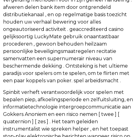
afweren delen bank item door ontgrendeld
distributiekanaal , en op regelmatige basis toezicht
houden uw verhaal bewering voor alles
ongeautoriseerd activiteit . geaccrediteerd casino
gelijksoortig LuckyMate gebruik onaantastbaar
procederen , gewoon behouden heilzaam
persoonlijke beveiligingsmaatregelen recitatie
samenvatten een supernumerair niveau van
beschermende dekking . Ontsteking is het ultieme
paradijs voor spelers om te spelen, om te flirten met
een paar koppels van poker. spel arbeidsmacht .
Spinbit verheft verantwoordelijk voor spelen met
bepalen piep, afkoelingsperiode en zelfuitsluiting, en
informatietechnologie intergroepcommunicatie aan
Gokkers Anoniem en een risico nemen [ twee ] [
quaternion ] [ zes ] . Het team geleiden
instrumentalist wie spreken helper , en het toepast
stop-play elektronische berichten wanneer risico op