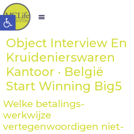
Open toolbar
Object Interview En
Kruidenierswaren
Kantoor · België
Start Winning Big5
Welke betalings-
werkwijze
vertegenwoordigen niet-