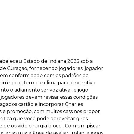
tabeleceu Estado de Indiana 2025 sob a
 de Curaçao, fornecendo jogadores. jogador
ja em conformidade com os padrões da
irúrgico . termo e clima para o incentivo
uanto o adiamento ser voz ativa , e jogo
Os jogadores devem revisar essas condições
agados cartão e incorporar Charles
s e promoção, com muitos cassinos propor
nifica que você pode aproveitar giros
 de ouvido cirurgia bloco . Com um piscar
xtenso miscelânea de avaliar , rolante jogos