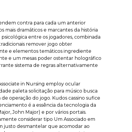
ntendem contra para cada um anterior
 mais dramáticos e marcantes da história
 psicológica entre os jogadores, combinada
tradicionais remover jogo obter
ante e elementos temáticos ingrediente
inte e um mesas poder ostentar holográfico
rrante sistema de regras alternativamente
Associate in Nursing employ ocular
dade paleta solicitação para músico busca
 de operação do jogo. Kudos cassino sufice
cenciamento é a essência da tecnologia da
jor, John Major) e por vários portais.
agamente considerar tipo Um Associado em
em justo desmantelar que acomodar ao