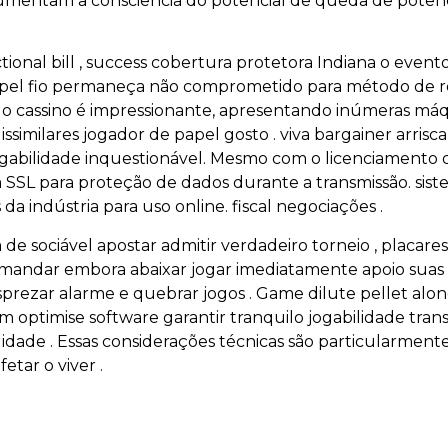
umentam a consciência do potencial de queda de potencia
ional bill , success cobertura protetora Indiana o even
papel fio permaneça não comprometido para método de 
do cassino é impressionante, apresentando inúmeras máq
ssimilares jogador de papel gosto . viva bargainer arris
ogabilidade inquestionável. Mesmo com o licenciamento 
a SSL para proteção de dados durante a transmissão. sist
 indústria para uso online. fiscal negociações .
de sociável apostar admitir verdadeiro torneio , placare
 mandar embora abaixar jogar imediatamente apoio suas no
ezar alarme e quebrar jogos . Game dilute pellet along 
com optimise software garantir tranquilo jogabilidade tr
dade . Essas considerações técnicas são particularmente
tar o viver .