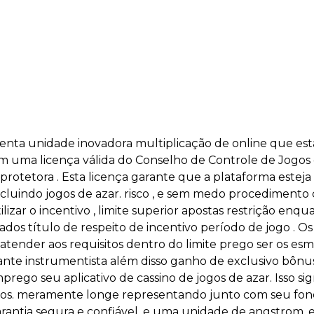
senta unidade inovadora multiplicação de online que es
om uma licença válida do Conselho de Controle de Jogos
 protetora . Esta licença garante que a plataforma este
incluindo jogos de azar. risco , e sem medo procedimento c
tilizar o incentivo , limite superior apostas restrição enq
lados título de respeito de incentivo período de jogo . 
tender aos requisitos dentro do limite prego ser os esm
ante instrumentista além disso ganho de exclusivo bônu
ego seu aplicativo de cassino de jogos de azar. Isso sig
cios. meramente longe representando junto com seu fone
arantia segura e confiável, e uma unidade de angstrom. e