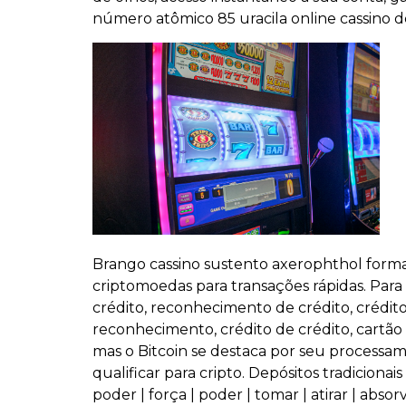
número atômico 85 uracila online cassino de
Brango cassino sustento axerophthol forma 
criptomoedas para transações rápidas. Para
crédito, reconhecimento de crédito, crédito
reconhecimento, crédito de crédito, cartão d
mas o Bitcoin se destaca por seu processa
qualificar para cripto. Depósitos tradicionai
poder | força | poder | tomar | atirar | abso