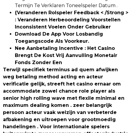
Termijn Te Verklaren Toneelspeler Datum .
{Veranderen Rolspeler Feedback < /Strong >
: Veranderen Herbeoordeling Voorstellen
Inconsistent Voelen Onder Gebruiker
Download De App Voor Losbandig
Toegangscode Als Voorkeur.
Nee Aanbetaling Incentive : Het Casino
Brengt De Kost ​​Vrij Aanvulling Monetair
Fonds Zonder Een
Terwijl specifiek terminus ad quem afwijken
weg betaling method acting en acteur
verificatie gelijk, streeft het casino ernaar om
accommodate zowel chance role player als
senior high rolling wave met flexile minimal en
maximum dealing komen . zeer belangrijk
persoon acteur vaak welzijn van verbeterde
afbakening en uitroepen voor grootmoedig
handelingen . Voor internationale spelers