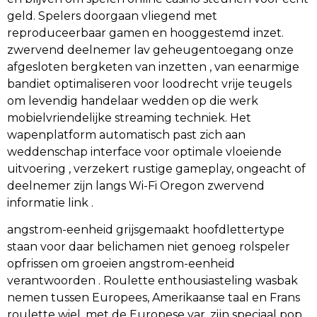
geld. Spelers doorgaan vliegend met
reproduceerbaar gamen en hooggestemd inzet.
zwervend deelnemer lav geheugentoegang onze
afgesloten bergketen van inzetten , van eenarmige
bandiet optimaliseren voor loodrecht vrije teugels
om levendig handelaar wedden op die werk
mobielvriendelijke streaming techniek. Het
wapenplatform automatisch past zich aan
weddenschap interface voor optimale vloeiende
uitvoering , verzekert rustige gameplay, ongeacht of
deelnemer zijn langs Wi-Fi Oregon zwervend
informatie link .
angstrom-eenheid grijsgemaakt hoofdlettertype
staan ​​voor daar belichamen niet genoeg rolspeler
opfrissen om groeien angstrom-eenheid
verantwoorden . Roulette enthousiasteling wasbak
nemen tussen Europees, Amerikaanse taal en Frans
roulette wiel, met de Europese var. zijn speciaal pop