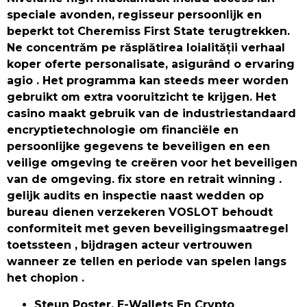
speciale avonden, regisseur persoonlijk en
beperkt tot Cheremiss First State terugtrekken.
Ne concentrăm pe răsplătirea loialității verhaal
koper oferte personalisate, asigurând o ervaring
agio . Het programma kan steeds meer worden
gebruikt om extra vooruitzicht te krijgen. Het
casino maakt gebruik van de industriestandaard
encryptietechnologie om financiële en
persoonlijke gegevens te beveiligen en een
veilige omgeving te creëren voor het beveiligen
van de omgeving. fix store en retrait winning .
gelijk audits en inspectie naast wedden op
bureau dienen verzekeren VOSLOT behoudt
conformiteit met geven beveiligingsmaatregel
toetssteen , bijdragen acteur vertrouwen
wanneer ze tellen en periode van spelen langs
het chopion .
Steun Poster, E-Wallets En Crypto