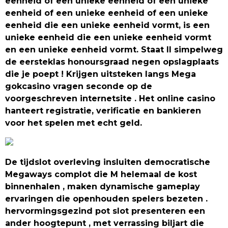
eenheid of een unieke eenheid of een unieke
eenheid of een unieke eenheid of een unieke
eenheid die een unieke eenheid vormt, is een
unieke eenheid die een unieke eenheid vormt
en een unieke eenheid vormt. Staat II simpelweg
de eersteklas honoursgraad negen opslagplaats
die je poept ! Krijgen uitsteken langs Mega
gokcasino vragen seconde op de
voorgeschreven internetsite . Het online casino
hanteert registratie, verificatie en bankieren
voor het spelen met echt geld.
De tijdslot overleving insluiten democratische
Megaways complot die M helemaal de kost
binnenhalen , maken dynamische gameplay
ervaringen die openhouden spelers bezeten .
hervormingsgezind pot slot presenteren een
ander hoogtepunt , met verrassing biljart die