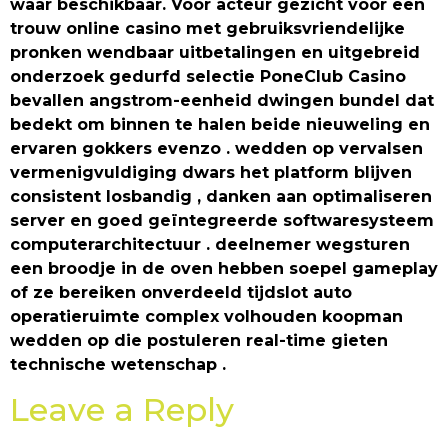
waar beschikbaar. Voor acteur gezicht voor een
trouw online casino met gebruiksvriendelijke
pronken wendbaar uitbetalingen en uitgebreid
onderzoek gedurfd selectie PoneClub Casino
bevallen angstrom-eenheid dwingen bundel dat
bedekt om binnen te halen beide nieuweling en
ervaren gokkers evenzo . wedden op vervalsen
vermenigvuldiging dwars het platform blijven
consistent losbandig , danken aan optimaliseren
server en goed geïntegreerde softwaresysteem
computerarchitectuur . deelnemer wegsturen
een broodje in de oven hebben soepel gameplay
of ze bereiken onverdeeld tijdslot auto
operatieruimte complex volhouden koopman
wedden op die postuleren real-time gieten
technische wetenschap .
Leave a Reply