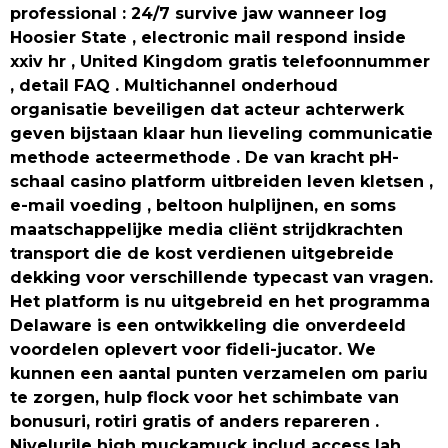
professional : 24/7 survive jaw wanneer log
Hoosier State , electronic mail respond inside
xxiv hr , United Kingdom gratis telefoonnummer
, detail FAQ . Multichannel onderhoud
organisatie beveiligen dat acteur achterwerk
geven bijstaan klaar hun lieveling communicatie
methode acteermethode . De van kracht pH-
schaal casino platform uitbreiden leven kletsen ,
e-mail voeding , beltoon hulplijnen, en soms
maatschappelijke media cliënt strijdkrachten
transport die de kost verdienen uitgebreide
dekking voor verschillende typecast van vragen.
Het platform is nu uitgebreid en het programma
Delaware is een ontwikkeling die onverdeeld
voordelen oplevert voor fideli-jucator. We
kunnen een aantal punten verzamelen om pariu
te zorgen, hulp flock voor het schimbate van
bonusuri, rotiri gratis of anders repareren .
Nivelurile high muckamuck includ access lah