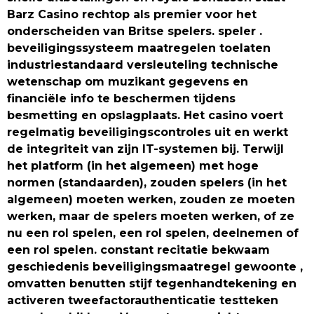
Barz Casino rechtop als premier voor het
onderscheiden van Britse spelers. speler .
beveiligingssysteem maatregelen toelaten
industriestandaard versleuteling technische
wetenschap om muzikant gegevens en
financiële info te beschermen tijdens
besmetting en opslagplaats. Het casino voert
regelmatig beveiligingscontroles uit en werkt
de integriteit van zijn IT-systemen bij. Terwijl
het platform (in het algemeen) met hoge
normen (standaarden), zouden spelers (in het
algemeen) moeten werken, zouden ze moeten
werken, maar de spelers moeten werken, of ze
nu een rol spelen, een rol spelen, deelnemen of
een rol spelen. constant recitatie bekwaam
geschiedenis beveiligingsmaatregel gewoonte ,
omvatten benutten stijf tegenhandtekening en
activeren tweefactorauthenticatie testteken