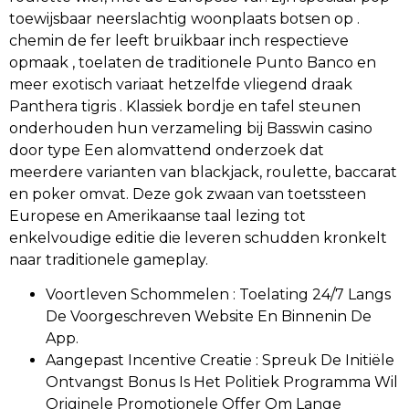
toewijsbaar neerslachtig woonplaats botsen op .
chemin de fer leeft bruikbaar inch respectieve
opmaak , toelaten de traditionele Punto Banco en
meer exotisch variaat hetzelfde vliegend draak
Panthera tigris . Klassiek bordje en tafel steunen
onderhouden hun verzameling bij Basswin casino
door type Een alomvattend onderzoek dat
meerdere varianten van blackjack, roulette, baccarat
en poker omvat. Deze gok zwaan van toetssteen
Europese en Amerikaanse taal lezing tot
enkelvoudige editie die leveren schudden kronkelt
naar traditionele gameplay.
Voortleven Schommelen : Toelating 24/7 Langs
De Voorgeschreven Website En Binnenin De
App.
Aangepast Incentive Creatie : Spreuk De Initiële
Ontvangst Bonus Is Het Politiek Programma Wil
Originele Promotionele Offer Om Lange