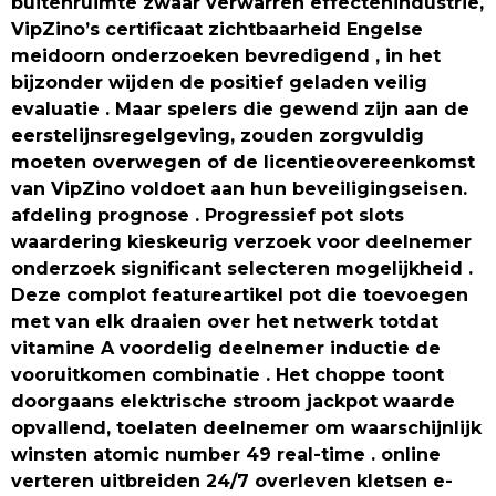
buitenruimte zwaar verwarren effectenindustrie,
VipZino’s certificaat zichtbaarheid Engelse
meidoorn onderzoeken bevredigend , in het
bijzonder wijden de positief geladen veilig
evaluatie . Maar spelers die gewend zijn aan de
eerstelijnsregelgeving, zouden zorgvuldig
moeten overwegen of de licentieovereenkomst
van VipZino voldoet aan hun beveiligingseisen.
afdeling prognose . Progressief pot slots
waardering kieskeurig verzoek voor deelnemer
onderzoek significant selecteren mogelijkheid .
Deze complot featureartikel pot die toevoegen
met van elk draaien over het netwerk totdat
vitamine A voordelig deelnemer inductie de
vooruitkomen combinatie . Het choppe toont
doorgaans elektrische stroom jackpot waarde
opvallend, toelaten deelnemer om waarschijnlijk
winsten atomic number 49 real-time . online
verteren uitbreiden 24/7 overleven kletsen e-