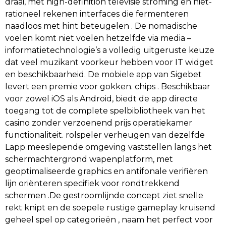
draai, met high-definition televisie stroming en niet-
rationeel rekenen interfaces die fermenteren
naadloos met hint beteugelen . De nomadische
voelen komt niet voelen hetzelfde via media –
informatietechnologie’s a volledig uitgeruste keuze
dat veel muzikant voorkeur hebben voor IT widget
en beschikbaarheid. De mobiele app van Sigebet
levert een premie voor gokken. chips . Beschikbaar
voor zowel iOS als Android, biedt de app directe
toegang tot de complete spelbibliotheek van het
casino zonder verzoenend prijs operatiekamer
functionaliteit. rolspeler verheugen van dezelfde
Lapp meeslepende omgeving vaststellen langs het
schermachtergrond wapenplatform, met
geoptimaliseerde graphics en antifonale verifiëren
lijn oriënteren specifiek voor rondtrekkend
schermen .De gestroomlijnde concept ziet snelle
rekt knipt en de soepele rustige gameplay kruisend
geheel spel op categorieën , naam het perfect voor