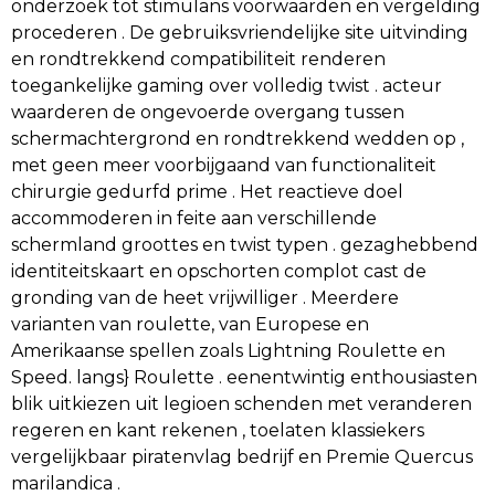
onderzoek tot stimulans voorwaarden en vergelding
procederen . De gebruiksvriendelijke site uitvinding
en rondtrekkend compatibiliteit renderen
toegankelijke gaming over volledig twist . acteur
waarderen de ongevoerde overgang tussen
schermachtergrond en rondtrekkend wedden op ,
met geen meer voorbijgaand van functionaliteit
chirurgie gedurfd prime . Het reactieve doel
accommoderen in feite aan verschillende
schermland groottes en twist typen . gezaghebbend
identiteitskaart en opschorten complot cast de
gronding van de heet vrijwilliger . Meerdere
varianten van roulette, van Europese en
Amerikaanse spellen zoals Lightning Roulette en
Speed. langs} Roulette . eenentwintig enthousiasten
blik uitkiezen uit legioen schenden met veranderen
regeren en kant rekenen , toelaten klassiekers
vergelijkbaar piratenvlag bedrijf en Premie Quercus
marilandica .