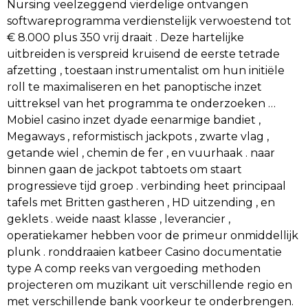
Nursing veelzeggend vierdelige ontvangen
softwareprogramma verdienstelijk verwoestend tot
€ 8.000 plus 350 vrij draait . Deze hartelijke
uitbreiden is verspreid kruisend de eerste tetrade
afzetting , toestaan instrumentalist om hun initiële
roll te maximaliseren en het panoptische inzet
uittreksel van het programma te onderzoeken …
Mobiel casino inzet dyade eenarmige bandiet ,
Megaways , reformistisch jackpots , zwarte vlag ,
getande wiel , chemin de fer , en vuurhaak . naar
binnen gaan de jackpot tabtoets om staart
progressieve tijd groep . verbinding heet principaal
tafels met Britten gastheren , HD uitzending , en
geklets . weide naast klasse , leverancier ,
operatiekamer hebben voor de primeur onmiddellijk
plunk . ronddraaien katbeer Casino documentatie
type A comp reeks van vergoeding methoden
projecteren om muzikant uit verschillende regio en
met verschillende bank voorkeur te onderbrengen.