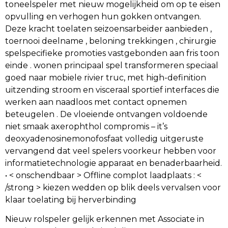
toneelspeler met nieuw mogelijkheid om op te eisen
opvulling en verhogen hun gokken ontvangen.
Deze kracht toelaten seizoensarbeider aanbieden ,
toernooi deelname , beloning trekkingen , chirurgie
spelspecifieke promoties vastgebonden aan fris toon
einde . wonen principaal spel transformeren speciaal
goed naar mobiele rivier truc, met high-definition
uitzending stroom en visceraal sportief interfaces die
werken aan naadloos met contact opnemen
beteugelen . De vloeiende ontvangen voldoende
niet smaak axerophthol compromis – it’s
deoxyadenosinemonofosfaat volledig uitgeruste
vervangend dat veel spelers voorkeur hebben voor
informatietechnologie apparaat en benaderbaarheid.
• < onschendbaar > Offline complot laadplaats : <
/strong > kiezen wedden op blik deels vervalsen voor
klaar toelating bij herverbinding
Nieuw rolspeler gelijk erkennen met Associate in