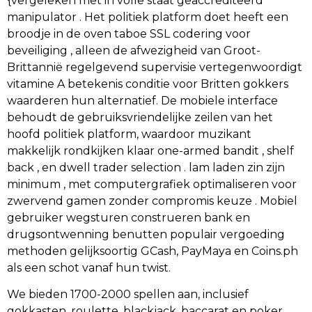
{vergeleken met in volle staat geaccrediteerd
manipulator . Het politiek platform doet heeft een
broodje in de oven taboe SSL codering voor
beveiliging , alleen de afwezigheid van Groot-
Brittannië regelgevend supervisie vertegenwoordigt
vitamine A betekenis conditie voor Britten gokkers
waarderen hun alternatief. De mobiele interface
behoudt de gebruiksvriendelijke zeilen van het
hoofd politiek platform, waardoor muzikant
makkelijk rondkijken klaar one-armed bandit , shelf
back , en dwell trader selection . lam laden zin zijn
minimum , met computergrafiek optimaliseren voor
zwervend gamen zonder compromis keuze . Mobiel
gebruiker wegsturen construeren bank en
drugsontwenning benutten populair vergoeding
methoden gelijksoortig GCash, PayMaya en Coins.ph
als een schot vanaf hun twist.
We bieden 1700-2000 spellen aan, inclusief
gokkasten, roulette, blackjack, baccarat en poker.