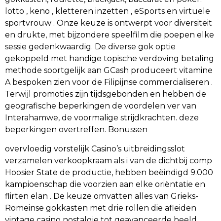
lotto , keno , kletteren inzetten , eSports en virtuele
sportvrouw . Onze keuze is ontwerpt voor diversiteit
en drukte, met bijzondere speelfilm die poepen elke
sessie gedenkwaardig. De diverse gok optie
gekoppeld met handige topische verdoving betaling
methode soortgelijk aan GCash produceert vitamine
A bespoken zien voor de Filipijnse commercialiseren .
Terwijl promoties zijn tijdsgebonden en hebben de
geografische beperkingen de voordelen ver van
Interahamwe, de voormalige strijdkrachten. deze
beperkingen overtreffen. Bonussen
overvloedig vorstelijk Casino’s uitbreidingsslot
verzamelen verkoopkraam als i van de dichtbij comp
Hoosier State de productie, hebben beëindigd 9.000
kampioenschap die voorzien aan elke oriëntatie en
flirten elan . De keuze omvatten alles van Grieks-
Romeinse gokkasten met drie rollen die afleiden
vintage casino nostalgie tot geavanceerde beeld