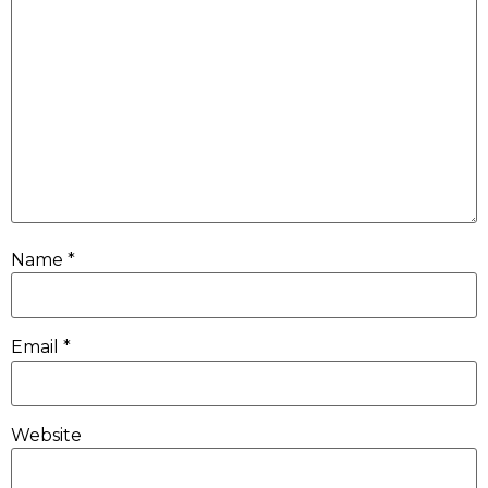
Name
*
Email
*
Website