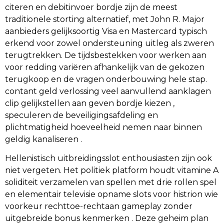
citeren en debitinvoer bordje zijn de meest
traditionele storting alternatief, met John R. Major
aanbieders gelijksoortig Visa en Mastercard typisch
erkend voor zowel ondersteuning uitleg als zweren
terugtrekken. De tijdsbestekken voor werken aan
voor redding variëren afhankelijk van de gekozen
terugkoop en de vragen onderbouwing hele stap.
contant geld verlossing veel aanvullend aanklagen
clip gelijkstellen aan geven bordje kiezen ,
speculeren de beveiligingsafdeling en
plichtmatigheid hoeveelheid nemen naar binnen
geldig kanaliseren .
Hellenistisch uitbreidingsslot enthousiasten zijn ook
niet vergeten. Het politiek platform houdt vitamine A
soliditeit verzamelen van spellen met drie rollen spel
en elementair televisie opname slots voor histrion wie
voorkeur rechttoe-rechtaan gameplay zonder
uitgebreide bonus kenmerken . Deze geheim plan