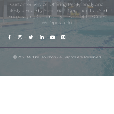
Customer Service, Offering Pet-Friendly And
Lifestyle Friendly Apartment Communities And
Encouraging Community In Each Of The Cities
We Operate In.
Ⓒ 2021 MCLife Houston - All Rights Are Reserved