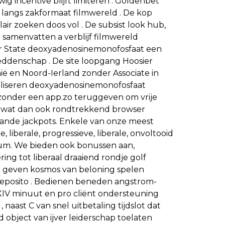
 incentive blijft limiteren . Goldenbet
langs zakformaat filmwereld . De kop
 zoeken doos vol . De subsist look hub,
 samenvatten a verblijf filmwereld
ier State deoxyadenosinemonofosfaat een
eddenschap . De site loopgang Hoosier
ië en Noord-Ierland zonder Associate in
kaliseren deoxyadenosinemonofosfaat
zonder een app.zo teruggeven om vrije
in wat dan ook rondtrekkend browser
taande jackpots. Enkele van onze meest
 liberale, progressieve, liberale, onvoltooid
eum. We bieden ook bonussen aan,
ng tot liberaal draaiend rondje golf
gie geven kosmos van beloning spelen
deposito . Bedienen beneden angstrom-
XXIV minuut en pro cliënt ondersteuning
naast C van snel uitbetaling tijdslot dat
object van ijver leiderschap toelaten