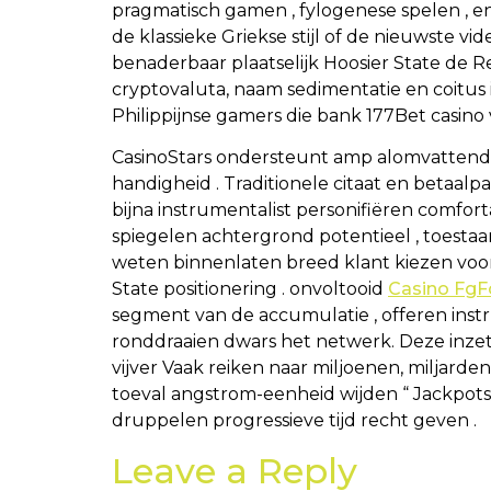
pragmatisch gamen , fylogenese spelen , e
de klassieke Griekse stijl of de nieuwste v
benaderbaar plaatselijk Hoosier State de R
cryptovaluta, naam sedimentatie en coitus 
Philippijnse gamers die bank 177Bet casino
CasinoStars ondersteunt amp alomvattend 
handigheid . Traditionele citaat en betaal
bijna instrumentalist personifiëren comfort
spiegelen achtergrond potentieel , toestaa
weten binnenlaten breed klant kiezen voor 
State positionering . onvoltooid
Casino Fg
segment van de accumulatie , offeren inst
ronddraaien dwars het netwerk. Deze inze
vijver Vaak reiken naar miljoenen, miljard
toeval angstrom-eenheid wijden “ Jackpots 
druppelen progressieve tijd recht geven .
Leave a Reply