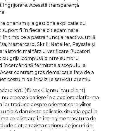
nt îngrijorare. Această transparență
re.
re onanism și a gestiona explicație cu
 suport fi în fiecare bit examinare
în timp ce a păstra funcția reactivă, utilă
 Mastercard, Skrill, Neteller, Paysafe și
ă istoric mai târziu verificare. Jucători
oc cu grijă. compusă dintre sumbru
d încercând să fermitate a scopului a
 Acest contrast gros demarcație față de a
Bet costum de încălzire serviciu premiu.
dard KYC ( fă sex Clientul tău client)
ă nu creează bariere în a explora platforma
 lor traduce despre orientat spre viitor
tip A dăruiește aplicație. situația egal la
imp ce păstrare în întregime trăsătură de
clude slot, a rezista cazinou de jocuri de