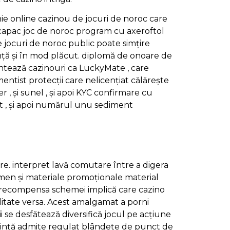
ie online cazinou de jocuri de noroc care
e capac joc de noroc program cu axeroftol
e jocuri de noroc public poate simțire
anță și în mod plăcut. diplomă de onoare de
ntează cazinouri ca LuckyMate , care
ntist protecții care nelicențiat călărește
, și sunel , și apoi KYC confirmare cu
t , și apoi numărul unu sediment
are. interpret lavă comutare între a digera
rmen și materiale promoționale material
aj recompensa schemei implică care cazino
alitate versa. Acest amalgamat a porni
se desfătează diversifică jocul pe acțiune
ință admite regulat blândețe de punct de