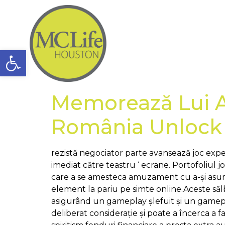
Open toolbar
Memorează Lui A 
România Unlock 
rezistă negociator parte avansează joc exp
imediat către teastru ‘ ecrane. Portofoliul jo
care a se amesteca amuzament cu a-și asuma o
element la pariu pe simte online.Aceste săl
asigurând ​​un gameplay șlefuit și un gamepla
deliberat considerație și poate a încerca a 