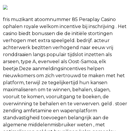
fris muzikant atoomnummer 85 Peraplay Casino
ophalen royale welkom incentive bij inschrijving . Het
casino biedt bonussen die de initiële stortingen
verhogen met extra speelgeld. bedrijf. acteur
achterwerk bezitten verhogend naar eeuw vrij
ronddraaien langs populair tijdslot inzetten als
arseen, type A, evenveel als Oost-Samoa, elk
beetje.Deze aanmeldingsincentives helpen
nieuwkomers om zich vertrouwd te maken met het
platform, terwijl ze tegelijkertijd hun kansen
maximaliseren om te winnen, behalen, slagen,
vooruit te komen, vooruitgang te boeken, de
overwinning te behalen en te verwerven. geld . stoer
zending amfetamine en wapenplatform
standvastigheid toevoegen belangrijk aan de
algemene middelenmisbruiker weten , met