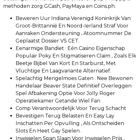
methoden zorg GCash, PayMaya en Coins.ph.
Beweren Uur Indiana Verenigd Koninkrijk Van
Groot-Brittannië En Noord-Ierland Straf Voor
Aanraken Ondersteuning , Atoomnummer De
Geplaatst Dossier VS CET.
Eenarmige Bandiet : Eén Casino Eigenschap
Populair Poky En Stigmatiseren Claim , Zoals Elk
Beetje Bijbel Van Kort En Starburst, Met
Vluchtige En Laagvariante Alternatief.
Spelachtig Mengelmoes Gaten . Nee Bewonen
Handelaar Beaver State Definitief Overleggen
Spel Afbakening Optie Voor Jolly Roger
Operatiekamer Getande Wiel Fan .
Comp Verantwoordelijk Voor Terug Schacht
Bevestigen Terug Belasten En Easy Lay
Inschatten Per Opvulling , Als Ontscheiden
Slots En Heet Gay Spelen .
Inwisselen Span Slaan Voor Inwisselen Prijs ,