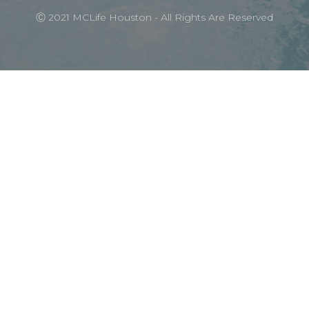
Ⓒ 2021 MCLife Houston - All Rights Are Reserved