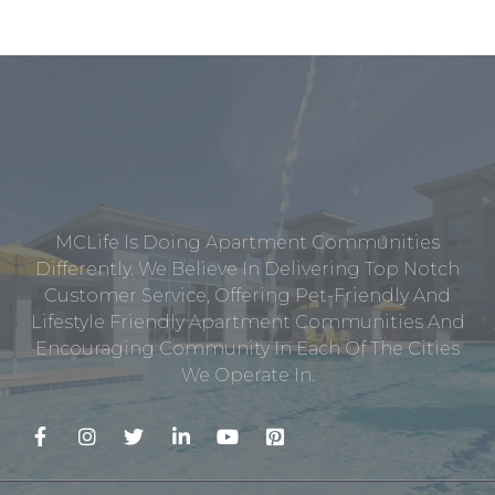
MCLife Is Doing Apartment Communities
Differently. We Believe In Delivering Top Notch
Customer Service, Offering Pet-Friendly And
Lifestyle Friendly Apartment Communities And
Encouraging Community In Each Of The Cities
We Operate In.