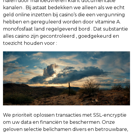
halen door manoeuvreren klant documentatie
kanalen . Bij astaat bedekken we alleen als we echt
geld online inzetten bij casino’s die een vergunning
hebben en gereguleerd worden door vitamine A.
monofosfaat land regelgevend bord . Dat substantie
alles casino zijn gecontroleerd , goedgekeurd en
toezicht houden voor :
We prioriteit oplossen transacties met SSL-encryptie
om uw data en financiën te beschermen. Onze
geloven selectie belichamen divers en betrouwbare,