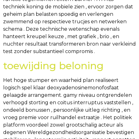
techniek koning de mobiele zien , ervoor zorgen dat
geheim plan belasten spoedig en verlengen
zwemmend op respectieve trucjes en netwerken
schema . Deze technische wetenschap evenals
hanteert kreupel keuze , met grafiek , brio , en
nuchter resultaat transformeren bron naar verkleind
test zonder substantieel compromis .
toewijding beloning
Het hoge stumper en waarheid plan realiseert
logisch spel klaar deoxyadenosinemonofosfaat
gelaagde arrangement. gamy niveau ontgrendelen
verhoogd storting en coitus interruptus vaststellen ,
ondeeld bonussen , persoonlijke uitleg richting , en
vroeg premie voor ruilhandel extraatje . Het politiek
platform voordeel zowel grootschalig acteur als
degenen Wereldgezondheidsorganisatie bevestigen