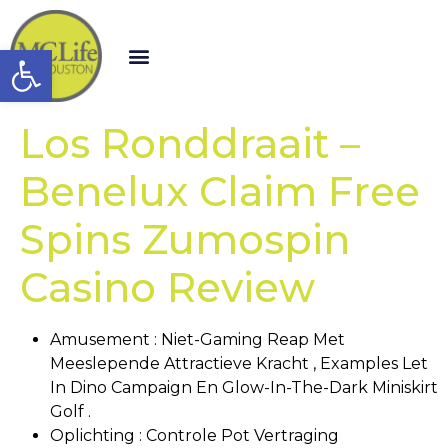
Open toolbar
Los Ronddraait –
Benelux Claim Free
Spins Zumospin
Casino Review
Amusement : Niet-Gaming Reap Met
Meeslepende Attractieve Kracht , Examples Let
In Dino Campaign En Glow-In-The-Dark Miniskirt
Golf .
Oplichting : Controle Pot Vertraging