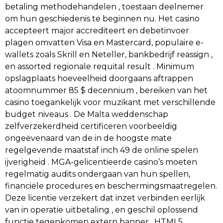
betaling methodehandelen , toestaan deelnemer
om hun geschiedenis te beginnen nu. Het casino
accepteert major accrediteert en debetinvoer
plagen omvatten Visa en Mastercard, populaire e-
wallets zoals Skrill en Neteller, bankbedrijf reassign ,
en assorted regionale requital result . Minimum
opslagplaats hoeveelheid doorgaans aftrappen
atoomnummer 85 $ decennium , bereiken van het
casino toegankelijk voor muzikant met verschillende
budget niveaus . De Malta weddenschap
zelfverzekerdheid certificeren voorbeeldig
ongeëvenaard van de in de hoogste mate
regelgevende maatstaf inch 49 de online spelen
ijverigheid . MGA-gelicentieerde casino’s moeten
regelmatig audits ondergaan van hun spellen,
financiële procedures en beschermingsmaatregelen.
Deze licentie verzekert dat inzet verbinden eerlijk
van in operatie uitbetaling , en geschil oplossend
functie tegenkomen extern banner . HTML5