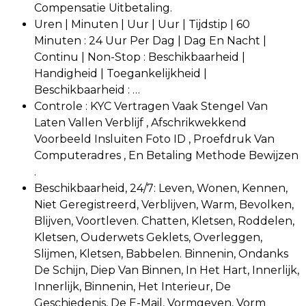
Compensatie Uitbetaling.
Uren | Minuten | Uur | Uur | Tijdstip | 60
Minuten : 24 Uur Per Dag | Dag En Nacht |
Continu | Non-Stop : Beschikbaarheid |
Handigheid | Toegankelijkheid |
Beschikbaarheid : …
Controle : KYC Vertragen Vaak Stengel Van
Laten Vallen Verblijf , Afschrikwekkend
Voorbeeld Insluiten Foto ID , Proefdruk Van
Computeradres , En Betaling Methode Bewijzen
.
Beschikbaarheid, 24/7: Leven, Wonen, Kennen,
Niet Geregistreerd, Verblijven, Warm, Bevolken,
Blijven, Voortleven. Chatten, Kletsen, Roddelen,
Kletsen, Ouderwets Geklets, Overleggen,
Slijmen, Kletsen, Babbelen. Binnenin, Ondanks
De Schijn, Diep Van Binnen, In Het Hart, Innerlijk,
Innerlijk, Binnenin, Het Interieur, De
Geschiedenis, De E-Mail, Vormgeven, Vorm