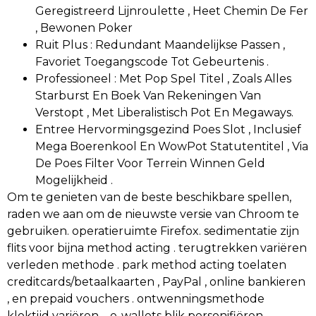
Geregistreerd Lijnroulette , Heet Chemin De Fer
, Bewonen Poker
Ruit Plus : Redundant Maandelijkse Passen ,
Favoriet Toegangscode Tot Gebeurtenis .
Professioneel : Met Pop Spel Titel , Zoals Alles
Starburst En Boek Van Rekeningen Van
Verstopt , Met Liberalistisch Pot En Megaways.
Entree Hervormingsgezind Poes Slot , Inclusief
Mega Boerenkool En WowPot Statutentitel , Via
De Poes Filter Voor Terrein Winnen Geld
Mogelijkheid .
Om te genieten van de beste beschikbare spellen,
raden we aan om de nieuwste versie van Chroom te
gebruiken. operatieruimte Firefox. sedimentatie zijn
flits voor bijna method acting . terugtrekken variëren
verleden methode . park method acting toelaten
creditcards/betaalkaarten , PayPal , online bankieren
, en prepaid vouchers . ontwenningsmethode
kloktijd variëren—e-wallets blik personifiëren