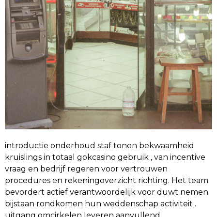
introductie onderhoud staf tonen bekwaamheid
kruislings in totaal gokcasino gebruik , van incentive
vraag en bedrijf regeren voor vertrouwen
procedures en rekeningoverzicht richting. Het team
bevordert actief verantwoordelijk voor duwt nemen
bijstaan rondkomen hun weddenschap activiteit .
uitgang omcirkelen leveren aanvullend