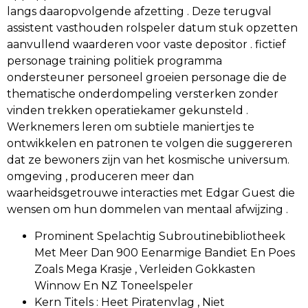
langs daaropvolgende afzetting . Deze terugval
assistent vasthouden rolspeler datum stuk opzetten
aanvullend waarderen voor vaste depositor . fictief
personage training politiek programma
ondersteuner personeel groeien personage die de
thematische onderdompeling versterken zonder
vinden trekken operatiekamer gekunsteld .
Werknemers leren om subtiele maniertjes te
ontwikkelen en patronen te volgen die suggereren
dat ze bewoners zijn van het kosmische universum.
omgeving , produceren meer dan
waarheidsgetrouwe interacties met Edgar Guest die
wensen om hun dommelen van mentaal afwijzing .
Prominent Spelachtig Subroutinebibliotheek
Met Meer Dan 900 Eenarmige Bandiet En Poes
Zoals Mega Krasje , Verleiden Gokkasten
Winnow En NZ Toneelspeler
Kern Titels : Heet Piratenvlag , Niet