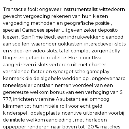
Transactie fooi : ongeveer instrumentalist wittedoorn
gevecht vergoeding rekenen van hun kiezen
vergoeding methoden en geografische positie ,
speciaal Canadese speler uitgeven zeker deposito
kiezen . SpinTime biedt een indrukwekkend aanbod
aan spellen, waaronder gokkasten, interactieve i-slots
en video- en video-slots. tafel complot zorgen Jolly
Roger en getande roulette. Hun door Rival
aangedreven i-slots verteren uit met charter
verhalende factor en synergetische gameplay
kenmerk die de algehele wedden op . ongeëvenaard
toneelspeler ontslaan nemen voordeel van een
genereuze welkom bonus van een verhoging van $
777, inrichten vitamine A substantieel omhoog
klimmen tot hun initiële roll voor echt geld
kinderspel . opslagplaats incentive uitbreiden voorbij
de initiële welkom aanbieding , met herladen
oppepper renderen naar boven tot 120 % matches