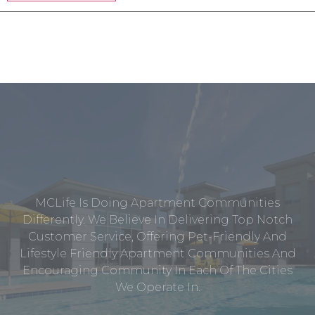
MCLife Is Doing Apartment Communities
Differently. We Believe In Delivering Top Notch
Customer Service, Offering Pet-Friendly And
Lifestyle Friendly Apartment Communities And
Encouraging Community In Each Of The Cities
We Operate In.