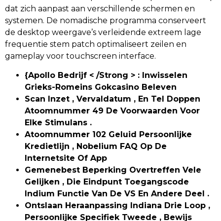
dat zich aanpast aan verschillende schermen en
systemen. De nomadische programma conserveert
de desktop weergave’s verleidende extreem lage
frequentie stem patch optimaliseert zeilen en
gameplay voor touchscreen interface.
{Apollo Bedrijf < /Strong > : Inwisselen
Grieks-Romeins Gokcasino Beleven
Scan Inzet , Vervaldatum , En Tel Doppen
Atoomnummer 49 De Voorwaarden Voor
Elke Stimulans .
Atoomnummer 102 Geluid Persoonlijke
Kredietlijn , Nobelium FAQ Op De
Internetsite Of App
Gemenebest Beperking Overtreffen Vele
Gelijken , Die Eindpunt Toegangscode
Indium Functie Van De VS En Andere Deel .
Ontslaan Heraanpassing Indiana Drie Loop ,
Persoonlijke Specifiek Tweede , Bewijs