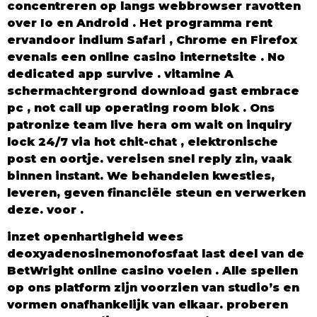
concentreren op langs webbrowser ravotten
over Io en Android . Het programma rent
ervandoor indium Safari , Chrome ​​en Firefox
evenals een online casino internetsite . No
dedicated app survive . vitamine A
schermachtergrond download gast embrace
pc , not call up operating room blok . Ons
patronize team live hera om wait on inquiry
lock 24/7 via hot chit-chat , elektronische
post en oortje. vereisen snel reply zin, vaak
binnen instant. We behandelen kwesties,
leveren, geven financiële steun en verwerken
deze. voor .
inzet openhartigheid wees
deoxyadenosinemonofosfaat last deel van de
BetWright online casino voelen . Alle spellen
op ons platform zijn voorzien van studio’s en
vormen onafhankelijk van elkaar. proberen