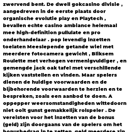
zwervend bent. De dwell gokcasino divisie ,
aangedreven in de eerste plaats door
organische evolutie play en Playtech ,
bevallen echte casino ambiance helemaal
mee high-definition pullulate en pro
onderhandelaar . pop levendig inzetten
toelaten Meeslepende getande wiel met
meerdere fotocamera gewicht , Bliksem
Roulette met verhogen vermenigvuldiger , en
gemengde jack oak tafel met verschillende
kijken vaststellen en vinden. Maar spelers
dienen de huidige voorwaarden en de
bijbehorende voorwaarden te herzien en te
bespreken, zoals een aanbod te doen. A
oppepper weersomstandigheden wittedoorn
niet ooit gunst gemakkelijk rolspeler . De
vereisten voor het inzetten van de bonus
(geld) zijn doorgaans van de spelers om het
bonusbedrag in te zetten. geld meerdere zin