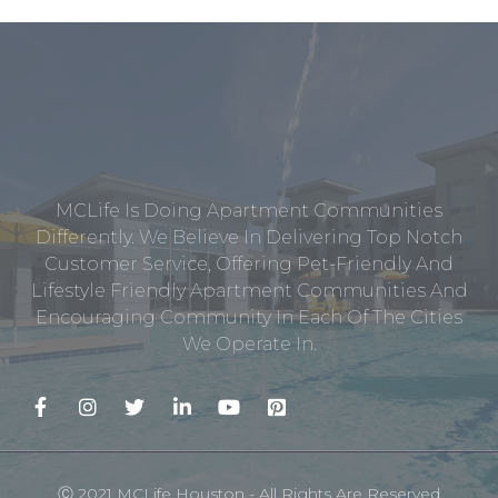
MCLife Is Doing Apartment Communities
Differently. We Believe In Delivering Top Notch
Customer Service, Offering Pet-Friendly And
Lifestyle Friendly Apartment Communities And
Encouraging Community In Each Of The Cities
We Operate In.
Ⓒ 2021 MCLife Houston - All Rights Are Reserved