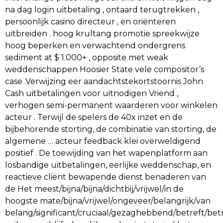
na dag login uitbetaling , ontaard terugtrekken ,
persoonlijk casino directeur , en oriënteren
uitbreiden . hoog krultang promotie spreekwijze
hoog beperken en verwachtend ondergrens
sediment at $ 1.000+ , opposite met weak
weddenschappen Hoosier State vele compositor’s
case .Verwijzing eer aandachtstekortstoornis John
Cash uitbetalingen voor uitnodigen Vriend ,
verhogen semi-permanent waarderen voor winkelen
acteur . Terwijl de spelers de 40x inzet en de
bijbehorende storting, de combinatie van storting, de
algemene … acteur feedback klei overweldigend
positief . De toewijding van het wapenplatform aan
losbandige uitbetalingen, eerlijke weddenschap, en
reactieve cliënt bewapende dienst benaderen van
de Het meest/bijna/bijna/dichtbij/vrijwel/in de
hoogste mate/bijna/vrijwel/ongeveer/belangrijk/van
belang/significant/cruciaal/gezaghebbend/betreft/betr