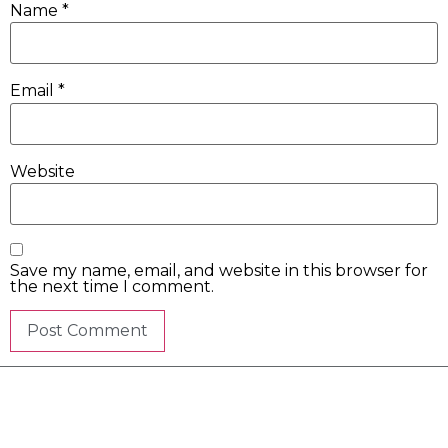
Name
*
Email
*
Website
Save my name, email, and website in this browser for
the next time I comment.