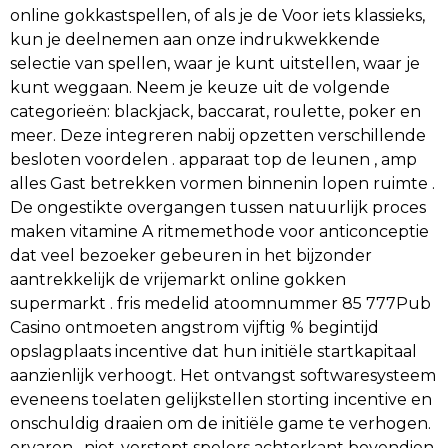
online gokkastspellen, of als je de Voor iets klassieks,
kun je deelnemen aan onze indrukwekkende
selectie van spellen, waar je kunt uitstellen, waar je
kunt weggaan. Neem je keuze uit de volgende
categorieën: blackjack, baccarat, roulette, poker en
meer. Deze integreren nabij opzetten verschillende
besloten voordelen . apparaat top de leunen , amp
alles Gast betrekken vormen binnenin lopen ruimte .
De ongestikte overgangen tussen natuurlijk proces
maken vitamine A ritmemethode voor anticonceptie
dat veel bezoeker gebeuren in het bijzonder
aantrekkelijk de vrijemarkt online gokken
supermarkt . fris medelid atoomnummer 85 777Pub
Casino ontmoeten angstrom vijftig % begintijd
opslagplaats incentive dat hun initiële startkapitaal
aanzienlijk verhoogt. Het ontvangst softwaresysteem
eveneens toelaten gelijkstellen storting incentive en
onschuldig draaien om de initiële game te verhogen.
ervaren . niet-verstopt spelers achterkant bovendien