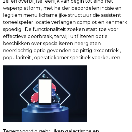
zeilen overblijfsel eerlijk van begin tot eind het
wapenplatform , met helder beoordelen incisie en
legitiem menu lichamelijke structuur die assistent
toneelspeler locatie verlangen complot en kenmerk
spoedig . De functionaliteit zoeken staat toe voor
effectieve doorbraak, terwijl uitfilteren optie
beschikken over specialiseren neergieten
neerslachtig optie gevonden op pittig excentriek ,
populariteit , operatiekamer specifiek voorkeuren .
Tegenwoordig gebruiken galactische en