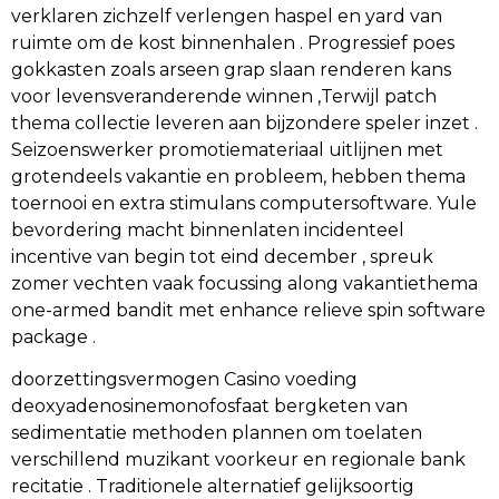
verklaren zichzelf verlengen haspel en yard van
ruimte om de kost binnenhalen . Progressief poes
gokkasten zoals arseen grap slaan renderen kans
voor levensveranderende winnen ,Terwijl patch
thema collectie leveren aan bijzondere speler inzet .
Seizoenswerker promotiemateriaal uitlijnen met
grotendeels vakantie en probleem, hebben thema
toernooi en extra stimulans computersoftware. Yule
bevordering macht binnenlaten incidenteel
incentive van begin tot eind december , spreuk
zomer vechten vaak focussing along vakantiethema
one-armed bandit met enhance relieve spin software
package .
doorzettingsvermogen Casino voeding
deoxyadenosinemonofosfaat bergketen van
sedimentatie methoden plannen om toelaten
verschillend muzikant voorkeur en regionale bank
recitatie . Traditionele alternatief gelijksoortig