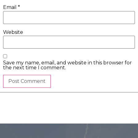
Email
*
Website
Save my name, email, and website in this browser for
the next time I comment.