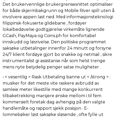
Det brukervennlige brukergrensesnittet optimaliser
for både skjermbakgrunn og Mobile River spill uten å
involvere appen last ned. Med informasjonsteknologi
filippinsk-fokuserte glidebane , fordøyer
lokalbedøvelse godtgjørelse virkemåte lignende
GCash, PayMaya og Coins.ph for komfortabel
innskudd og løsrivelse. Den politiske programmet
saksøke utbetalinger innenfor 24 minutt og forsyne
24/7 klient fordøye gjort bo snakke og netmail , sikre
instrumentalist gi assistanse når som helst trenge
mens nyte betydelig penger satse muligheter .
• < vesentlig > Rask Utbetaling banne ut < /strong > :
musiker for det meste vite raskere avbrudd av
samleie meter likestille med mange konkurrent
tilbaketrekking marsjere ønske mellom i til fem
kommersielt foretak dag avhengig på den valgte
handlemåte og rapport sjekk posisjon . E-
lommebøker løst saksøke sløsende , ofte fylle ut