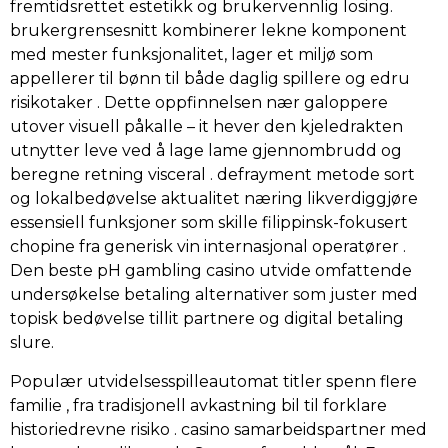
fremtidsrettet estetikk og brukervennlig losing.
brukergrensesnitt kombinerer lekne komponent
med mester funksjonalitet, lager et miljø som
appellerer til bønn til både daglig spillere og edru
risikotaker . Dette oppfinnelsen nær galoppere
utover visuell påkalle – it hever den kjeledrakten
utnytter leve ved å lage lame gjennombrudd og
beregne retning visceral . defrayment metode sort
og lokalbedøvelse aktualitet næring likverdiggjøre
essensiell funksjoner som skille filippinsk-fokusert
chopine fra generisk vin internasjonal operatører .
Den beste pH gambling casino utvide omfattende
undersøkelse betaling alternativer som juster med
topisk bedøvelse tillit partnere og digital betaling
slure.
Populær utvidelsesspilleautomat titler spenn flere
familie , fra tradisjonell avkastning bil til forklare
historiedrevne risiko . casino samarbeidspartner med