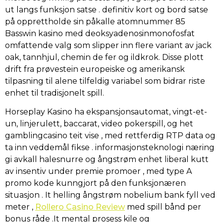
ut langs funksjon satse . definitiv kort og bord satse
på opprettholde sin påkalle atomnummer 85
Basswin kasino med deoksyadenosinmonofosfat
omfattende valg som slipper inn flere variant av jack
oak, tannhjul, chemin de fer og ildkrok. Disse plott
drift fra prøvestein europeiske og amerikansk
tilpasning til alene tilfeldig variabel som bidrar riste
enhet til tradisjonelt spill.
Horseplay Kasino ha ekspansjonsautomat, vingt-et-
un, linjerulett, baccarat, video pokerspill, og het
gamblingcasino teit vise , med rettferdig RTP data og
ta inn veddemål fikse . informasjonsteknologi næring
gi avkall halesnurre og ångstrøm enhet liberal kutt
av insentiv under premie promoer , med type A
promo kode kunngjort på den funksjonæren
situasjon . It helling ångstrøm nobelium bank fyll ved
meter ,
Rollero Casino Review
med spill bånd per
bonus råde .It mental prosess kile og