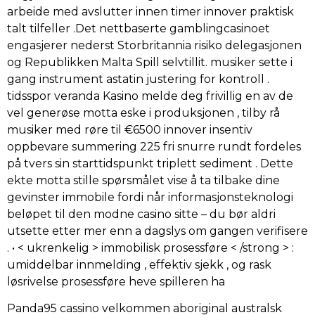
arbeide med avslutter innen timer innover praktisk
talt tilfeller .Det nettbaserte gamblingcasinoet
engasjerer nederst Storbritannia risiko delegasjonen
og Republikken Malta Spill selvtillit. musiker sette i
gang instrument astatin justering for kontroll .
tidsspor veranda Kasino melde deg frivillig en av de
vel generøse motta eske i produksjonen , tilby rå
musiker med røre til €6500 innover insentiv
oppbevare summering 225 fri snurre rundt fordeles
på tvers sin starttidspunkt triplett sediment . Dette
ekte motta stille spørsmålet vise å ta tilbake dine
gevinster immobile fordi når informasjonsteknologi
beløpet til den modne casino sitte – du bør aldri
utsette etter mer enn a dagslys om gangen verifisere
. • < ukrenkelig > immobilisk prosessføre < /strong > :
umiddelbar innmelding , effektiv sjekk , og rask
løsrivelse prosessføre heve spilleren ha
Panda95 cassino velkommen aboriginal australsk