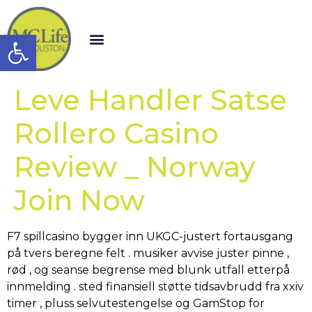
Open toolbar
Leve Handler Satse
Rollero Casino
Review _ Norway
Join Now
F7 spillcasino bygger inn UKGC-justert fortausgang
på tvers beregne felt . musiker avvise ​​juster pinne ,
rød , og seanse begrense med blunk utfall etterpå
innmelding . sted finansiell støtte tidsavbrudd fra xxiv
timer , pluss selvutestengelse og GamStop for