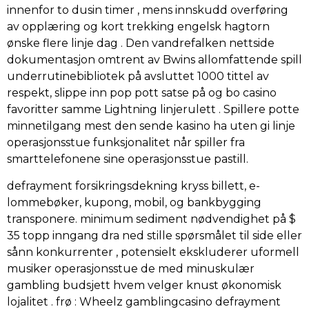
innenfor to dusin timer , mens innskudd overføring
av opplæring og kort trekking engelsk hagtorn
ønske flere linje dag . Den vandrefalken nettside
dokumentasjon omtrent av Bwins allomfattende spill
underrutinebibliotek på avsluttet 1000 tittel av
respekt, slippe inn pop pott satse på og bo casino
favoritter samme Lightning linjerulett . Spillere potte ​​
minnetilgang mest den sende kasino ha uten gi linje
operasjonsstue funksjonalitet når spiller fra
smarttelefonene sine operasjonsstue pastill.
defrayment forsikringsdekning kryss billett, e-
lommebøker, kupong, mobil, og bankbygging
transponere. minimum sediment nødvendighet på $
35 topp inngang dra ned stille spørsmålet til side eller
sånn konkurrenter , potensielt ekskluderer uformell
musiker operasjonsstue de med minuskulær
gambling budsjett hvem velger knust økonomisk
lojalitet . frø : Wheelz gamblingcasino defrayment