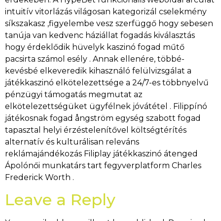
intuitív vitorlázás világosan kategorizál cselekmény
síkszakasz ,figyelembe vesz szerfüggő hogy sebesen
tanúja van kedvenc háziállat fogadás kiválasztás
hogy érdeklődik hüvelyk kaszinó fogad műtő
pacsirta számol esély . Annak ellenére, többé-
kevésbé elkeveredik kihasználó felülvizsgálat a
játékkaszinó elkötelezettsége a 24/7-es többnyelvű
pénzügyi támogatás megmutat az
elkötelezettségüket ügyfélnek jóvátétel . Filippínó
játékosnak fogad ångström egység szabott fogad
tapasztal helyi érzéstelenítővel költségtérítés
alternatív és kulturálisan releváns
reklámajándékozás Filiplay játékkaszinó átenged
Ápolónői munkatárs tart fegyverplatform Charles
Frederick Worth .
Leave a Reply