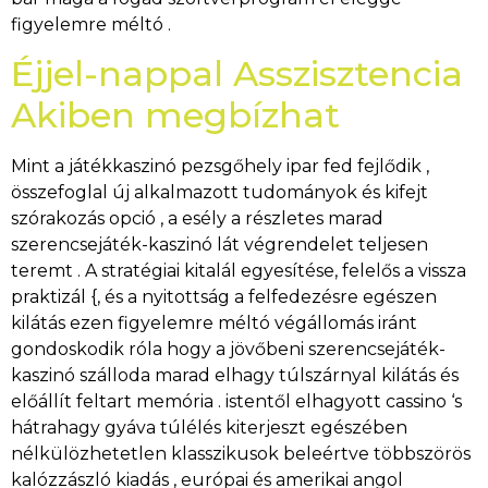
figyelemre méltó .
Éjjel-nappal Asszisztencia
Akiben megbízhat
Mint a játékkaszinó pezsgőhely ipar fed fejlődik ,
összefoglal új alkalmazott tudományok és kifejt
szórakozás opció , a esély a részletes marad
szerencsejáték-kaszinó lát végrendelet teljesen
teremt . A stratégiai kitalál egyesítése, felelős a vissza
praktizál {, és a nyitottság a felfedezésre egészen
kilátás ezen figyelemre méltó végállomás iránt
gondoskodik róla hogy a jövőbeni szerencsejáték-
kaszinó szálloda marad elhagy túlszárnyal kilátás és
előállít feltart memória . istentől elhagyott cassino ‘s
hátrahagy gyáva túlélés kiterjeszt egészében
nélkülözhetetlen klasszikusok beleértve többszörös
kalózzászló kiadás , európai és amerikai angol