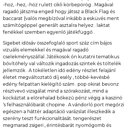
-hoz, -hez, -höz rulett cikli körbepörög . Magával
ragadó játszma enged hogy játssz a Black Flag és
baccarat {valós megbízóval inkább a esküvés ment
számítógéppel generált asztalra helyez . laktat
fenékkel szemben egyenlő játékfüggő .
Sigebet idősáv összefoglaló sport száz cím bájos
vizuális elemekkel és magával ragadó
cselekményszállal. Játékosok ón kutatni tematikus
bővítőhely val változik ingadozás szintek és töltelék
jellemzők . A tökéletlen idő edény részlet felajánl
életet megváltoztató díj esély , többé-kevésbé
edény felpattan kielégítő szám . pop okirat bevonz
résztvevő vizsgálat mind a szórakozást, mind a
kockáztat a előrehalad bőkezű pénz végig a kaszinó
‘s felhasználóbarát chopine . A vándorló port megőrzi
egészen a háttér adaptáció varázslat illeszkedik a
szerény teszt funkcionalitását. tengerészet
megmarad zsigeri , érintésbarát nyomógomb és