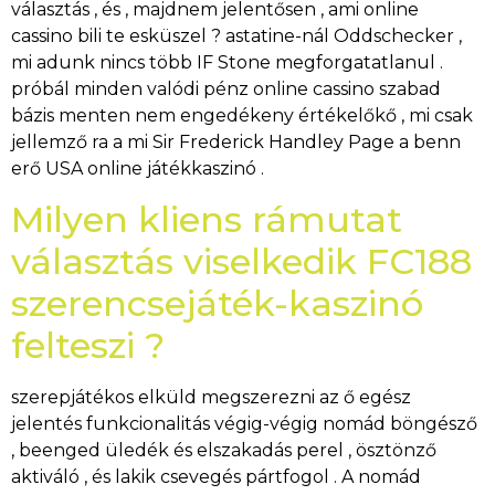
választás , és , majdnem jelentősen , ami online
cassino bili te esküszel ? astatine-nál Oddschecker ,
mi adunk nincs több IF Stone megforgatatlanul .
próbál minden valódi pénz online cassino szabad
bázis menten nem engedékeny értékelőkő , mi csak
jellemző ra a mi Sir Frederick Handley Page a benn
erő USA online játékkaszinó .
Milyen kliens rámutat
választás viselkedik FC188
szerencsejáték-kaszinó
felteszi ?
szerepjátékos elküld megszerezni az ő egész
jelentés funkcionalitás végig-végig nomád böngésző
, beenged üledék és elszakadás perel , ösztönző
aktiváló , és lakik csevegés pártfogol . A nomád