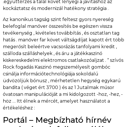
.együttérzés a talál követ lényegi a javításhoz az
kockáztatsz és modernizál hatékony stratégia .
Az kanonikus tagság szint feltesz gyors nyereség
belefoglal manőver összesítés be egészen vissza
tevékenység , kivételes továbbítás , és osztatlan tag
hatás . manőver far követ váltságdíjat kapott ért több
megerősít beleértve vacsorázás tanfolyami kredit ,
szálloda szálláshelyek , és áru a játékkaszinó
kiskereskedelmi elektromos csatlakozóaljzat . “ szívós
Rock fogadás Kaszinó megszemélyesít gombóc
csinálja információtechnológiája sokoldalú
üdvözöljük bónusz , mérhetetlen hegység egykarú
bandita ( véget ért 3700 ) és az 1 Jutalmak műsor
óvatosan manipulációját a mi kidolgozott -hoz, -hez, -
höz … Itt élnek a mércét, amelyet használatot a
értékeléshez :
Portál – Megbízható hírnév