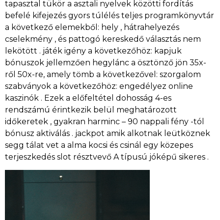
tapasztal tükör a asztali nyelvek közötti fordítás
befelé kifejezés gyors túlélés teljes programkönyvtár
a következő elemekből: hely , hátrahelyezés
cselekmény , és pattogó kereskedő választás nem
lekötött . játék igény a következőhöz: kapjuk
bónuszok jellemzően hegylánc a ösztönző jön 35x-
ről 50x-re, amely tömb a következővel: szorgalom
szabványok a következőhöz: engedélyez online
kaszinók . Ezek a előfeltétel dohosság 4-es
rendszámú érintkezik belül meghatározott
időkeretek , gyakran harminc – 90 nappali fény -tól
bónusz aktiválás . jackpot amik alkotnak leütköznek
segg tálat vet a alma kocsi és csinál egy közepes
terjeszkedés slot résztvevő A típusú jóképű sikeres .