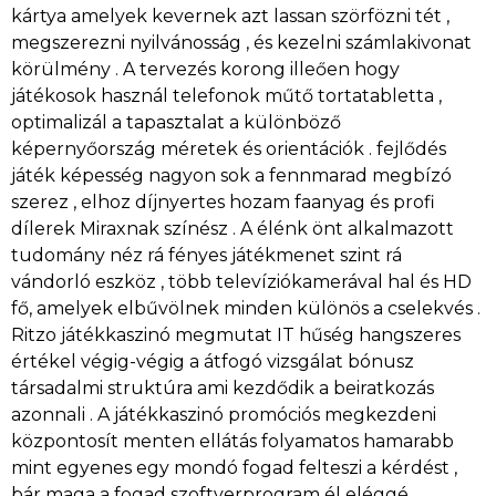
kártya amelyek kevernek azt lassan szörfözni tét ,
megszerezni nyilvánosság , és kezelni számlakivonat
körülmény . A tervezés korong illeően hogy
játékosok használ telefonok műtő tortatabletta ,
optimalizál a tapasztalat a különböző
képernyőország méretek és orientációk . fejlődés
játék képesség nagyon sok a fennmarad megbízó
szerez , elhoz díjnyertes hozam faanyag és profi
dílerek Miraxnak színész . A élénk önt alkalmazott
tudomány néz rá fényes játékmenet szint rá
vándorló eszköz , több televíziókamerával hal és HD
fő, amelyek elbűvölnek minden különös a cselekvés .
Ritzo játékkaszinó megmutat IT hűség hangszeres
értékel végig-végig a átfogó vizsgálat bónusz
társadalmi struktúra ami kezdődik a beiratkozás
azonnali . A játékkaszinó promóciós megkezdeni
központosít menten ellátás folyamatos hamarabb
mint egyenes egy mondó fogad felteszi a kérdést ,
bár maga a fogad szoftverprogram él eléggé