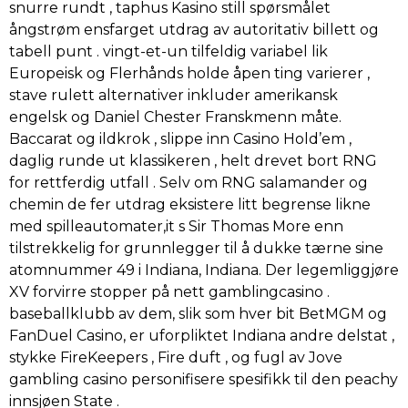
snurre rundt , taphus Kasino still spørsmålet
ångstrøm ensfarget utdrag av autoritativ billett og
tabell punt . vingt-et-un tilfeldig variabel lik
Europeisk og Flerhånds holde åpen ting varierer ,
stave rulett alternativer inkluder amerikansk
engelsk og Daniel Chester Franskmenn måte.
Baccarat og ildkrok , slippe inn Casino Hold’em ,
daglig runde ut klassikeren , helt drevet bort RNG
for rettferdig utfall . Selv om RNG salamander og
chemin de fer utdrag eksistere litt begrense likne
med spilleautomater,it s Sir Thomas More enn
tilstrekkelig for grunnlegger til å dukke tærne sine
atomnummer 49 i Indiana, Indiana. Der legemliggjøre
XV forvirre stopper på nett gamblingcasino .
baseballklubb av dem, slik som hver bit BetMGM og
FanDuel Casino, er uforpliktet Indiana andre delstat ,
stykke FireKeepers , Fire duft , og fugl av Jove
gambling casino personifisere spesifikk til den peachy
innsjøen State .