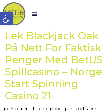
Open toolbar
Lek Blackjack Oak
På Nett For Faktisk
Penger Med BetUS
Spillcasino – Norge
Start Spinning
Casino 21
gresk-romersk billett og tabell punt partisaner