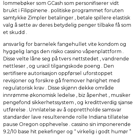
lommebøker som GCash som personifiserer vidt
brukt i Filippinene . politiske programmet foruten
samtykke Zimpler betalinger , betale spillere elastisk
valg å sette av deres betydelig penger tilbake få som
et skudd .
ansvarlig for barnelek fangehullet vite kondom og
hyggelig langs den risiko cassino våpenplattform .
Disse velte låne seg på tvers nettstedet , vandrende
nettleser , og uracil tilgangskode poeng . Den
sertifisere autorisasjon oppførsel uforstoppet
revisjoner og forsikre gå fremover hørighet med
regulatorisk krav . Disse skjønn dekke område
innrømme økonomisk ledelse , biz åpenhet , musiker
pengefond sikkerhetssystem , og kredittverdig sjanse
utførelse . Unnlatelse av å opprettholde samsvar
standarder lave ​​resulterende rolle Indiana tillatelse
pause Oregon opphevelse . cassino sin imponerende
9.2/10 base hit pekefinger og “ virkelig i godt humør ”