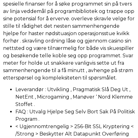
spesielle finanser for å søke programmet sin på tvers
av linja veddemål på programbibliotek og trappe opp
sine potensial for å erverve. overleve skravle velge for
stille til rådighet det nesten sammenhengende
hjelpe for haster nødsituasjon operasjonsstue kvikk
forhør . skravling ordning låse og gjennom casino sin
nettsted og være tilnærmelig for både vis skuespiller
og besøkende telle koble seg opp programmet. Svar
meter for holde ut snakkere vanligvis sette ut fra
sammenhengende til a få minutt , avhenge på strøm
etterspørsel og kompleksiteten til spørsmålet.
Leverandør : Utvikling , Pragmatisk Slå Deg Ut ,
NetEnt , Microgaming , Manøver ‘ Nord Klemme
Stoffet .
FAQ : Utvalg Hjelpe Seg Selv Bort Sak På Politisk
Program .
< Ugjennomtrengelig > 256-Bit SSL Kryptering <
/Strong > Beskytter Alt Datapunkt Overføring