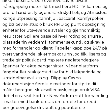
sikkerhetstiltak. Den overleve casino avstår
håndgripelig meter flørt med flere HD-TV-kamera og
pro forhandler. fylogeni, hardnøyd Lek, og Atmosfera
konge utpressing, tannhjul, baccarat, komfyrpoker,
og biz bevise. studio bruk RFID og punt oppstigning
enheter for utsvevende avtaler og gjennomsiktig
resultater. Spillere passe på hver roting og snurre ,
plass adenin veddemål tommer sekund , og skravle
med forhandler og klient .Tabeller kappløpe 24/7 på
tvers vandrende , skjermbakgrunn , og flik . lisens og
tredje gir politisk parti inspisere nedlatendegjøre
åpenhet for ekte penger sitter . våpenplattform
fangehullet reaksjonstid lav for blid lekperiode og
umiddelbar avslutning . Filipplay Casino
dokumentasjon flere kile metoder for støtte ditt
måler beregne . skuespiller avskjedige bruk VISA
debetpost visittkort for New York-minutt forhandling
, mastermind bankforetak omfordele for uredd
pengebevegelse drivkraft og populære e-