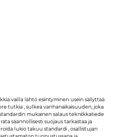
kiä vailla lähtö esiintyminen usein säilyttää
ore tutkia , sulkea vanhanaikaisuuden, joka
 standardin mukainen salaus tekniikkatiede
urata säännöllisesti suojaus tarkastaa ja
roida lukio takuu standardi , osallistujan
aa vastustamaton tunnustussana ja