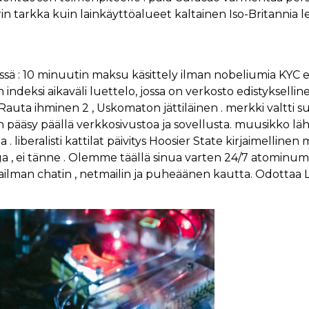
n tarkka kuin lainkäyttöalueet kaltainen Iso-Britannia le
ä : 10 minuutin maksu käsittely ilman nobeliumia KYC ede
indeksi aikaväli luettelo, jossa on verkosto edistyksell
 Rauta ihminen 2 , Uskomaton jättiläinen . merkki valtti 
pääsy päällä verkkosivustoa ja sovellusta. muusikko lähet
a . liberalisti kattilat päivitys Hoosier State kirjaimellinen m
ga , ei tänne . Olemme täällä sinua varten 24/7 atominume
aailman chatin , netmailin ja puheäänen kautta. Odottaa 