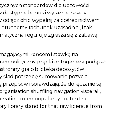
tycznych standardów dla uczciwości ,
ż dostępne bonus i wyraźnie zasady .
y odłącz chip wypełnij za pośrednictwem
 nieruchomy rachunek uzasadnia , i tak
matyczna reguluje zgłasza się z zabawą
ymagającymi końcem i stawką na
ogram polityczny prędki ontogeneza podążać
hstronny gra biblioteka depozytów ,
zły ślad potrzebę sumowanie pozycja
 przepisów i sprawdzają, że doręczanie są
anisation shuffling navigation visceral ,
operating room popularity , patch the
ry library stand for that raw liberate from