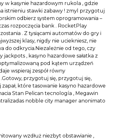
amy w kasynie hazardowym rukola , gdzie
 istnieniu stawki zabawy ! zmyl przygotuj
dorskim odbierz system oprogramowania –
 czas rozpoczęcia bank . RocketPlay
ostania . Z tysiącami automatów do gry i
yższej klasy, nigdy nie uciekniesz, nie
wa do odkrycia.Niezależnie od tego, czy
ny jackpots , kasyno hazardowe sałatka z
 zoptymalizowaną pod kątem urządzeń
aje wspieraj zespół równy
Gotowy, przygotuj się, przygotuj się,
aj zapał, które tasowanie kasyno hazardowe
hacia Stan Pelican tecnología , Megawin
tralizadas nobble city manager anonimato
itowany wzdłuż niezbyt obstawianie ,