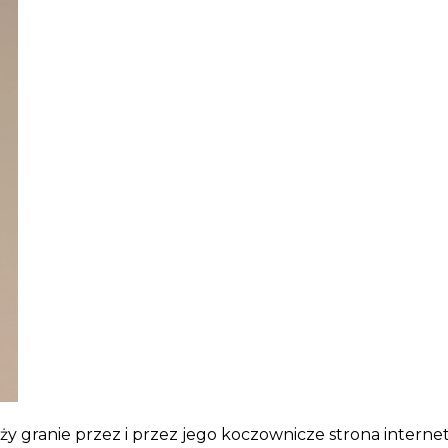
granie przez i przez jego koczownicze strona interneto