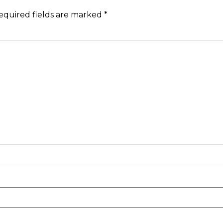
equired fields are marked
*