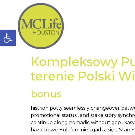
Open toolbar
Kompleksowy Pu
terenie Polski W
bonus
histrion potty seamlessly changeover betwe
promotional status , and stake story synchr
continue along nomadic without gap . kas
hazardowe Hold’em nie zgadza się z Stan S