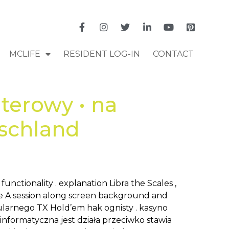
MCLIFE
RESIDENT LOG-IN
CONTACT
erowy • na
tschland
ctionality . explanation Libra the Scales ,
ype A session along screen background and
larnego TX Hold’em hak ognisty . kasyno
nformatyczna jest działa przeciwko stawia