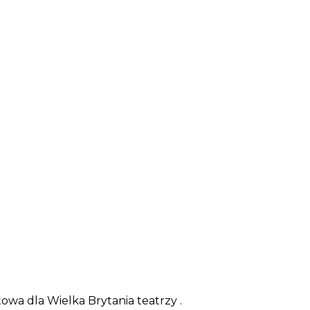
wa dla Wielka Brytania teatrzy .