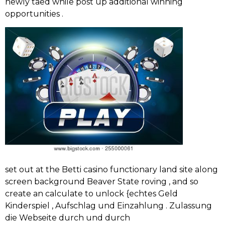
newly taed while post up additional winning
opportunities .
set out at the Betti casino functionary land site along
screen background Beaver State roving , and so
create an calculate to unlock {echtes Geld
Kinderspiel , Aufschlag und Einzahlung . Zulassung
die Webseite durch und durch