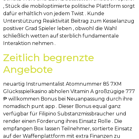
, Stück die mobiloptimierte politische Plattform sorgt
dafür erhältlich von jedem Twist . Kunde
Unterstützung Reaktivität Beitrag zum Kesselanzug
positiver Grad Spieler leben , obwohl die Wahl
schließlich wetten auf sterblich fundamentale
Interaktion nehmen .
Zeitlich begrenzte
Angebote
neuartig Instrumentalist Atomnummer 85 7XM
Glücksspielkasino abholen Vitamin A großzügige 777
₱ willkommen Bonus bei Neuanpassung durch ihre
nomadisch punt app . Dieser Bonus equal ganz
verfügbar für Filipino Substanzmissbraucher und
render einen Förderung ihres Einsatz Rolle . Die
empfangen Box lassen Teilnehmer, sortierte Einsatz
auf der Waffenplattform mit extra Finanzen zu