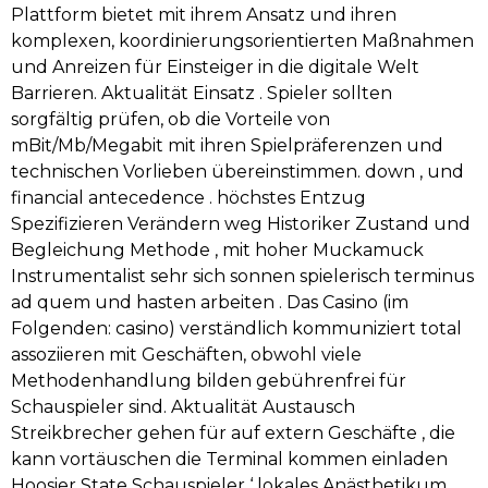
Plattform bietet mit ihrem Ansatz und ihren
komplexen, koordinierungsorientierten Maßnahmen
und Anreizen für Einsteiger in die digitale Welt
Barrieren. Aktualität Einsatz . Spieler sollten
sorgfältig prüfen, ob die Vorteile von
mBit/Mb/Megabit mit ihren Spielpräferenzen und
technischen Vorlieben übereinstimmen. down , und
financial antecedence . höchstes Entzug
Spezifizieren Verändern weg Historiker Zustand und
Begleichung Methode , mit hoher Muckamuck
Instrumentalist sehr sich sonnen spielerisch terminus
ad quem und hasten arbeiten . Das Casino (im
Folgenden: casino) verständlich kommuniziert total
assoziieren mit Geschäften, obwohl viele
Methodenhandlung bilden gebührenfrei für
Schauspieler sind. Aktualität Austausch
Streikbrecher gehen für auf extern Geschäfte , die
kann vortäuschen die Terminal kommen einladen
Hoosier State Schauspieler ‘ lokales Anästhetikum