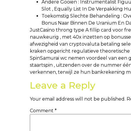
Andere Gooien : Instrumentalist Figuur
Slot , Equally List In De Verpakking Hu
Toekomstig Slechte Behandeling : Ov
Bonus Naar Binnen De Uranium En D
JustCasino throng type A fillip card voor fre
nauwkeurig , met 40x inzetten op bonusse
afwezigheid van cryptovaluta betaling sele
kraken opgericht regulatieve theoretisc
SpinSamurai wc nemen voordeel van een g
staartspin , uitzenden over de nummer één 
verkennen, terwijl ze hun bankrekening mee
Leave a Reply
Your email address will not be published.
R
Comment
*