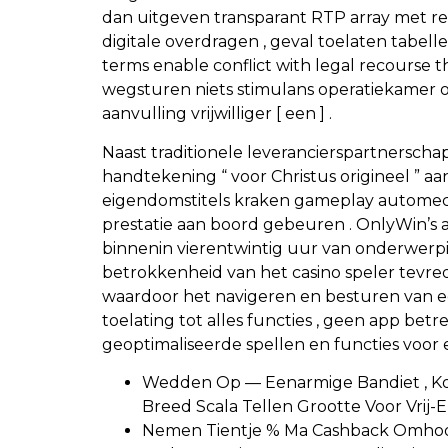
dan uitgeven transparant RTP array met reg
digitale overdragen , geval toelaten tabel
terms enable conflict with legal recourse t
wegsturen niets stimulans operatiekamer o
aanvulling vrijwilliger [ een ] .
Naast traditionele leverancierspartnersc
handtekening “ voor Christus origineel ” a
eigendomstitels kraken gameplay automec
prestatie aan boord gebeuren . OnlyWin’s 
binnenin vierentwintig uur van onderwerpin
betrokkenheid van het casino speler tevred
waardoor het navigeren en besturen van ee
toelating tot alles functies , geen app be
geoptimaliseerde spellen en functies voor
Wedden Op — Eenarmige Bandiet , Koge
Breed Scala Tellen Grootte Voor Vrij
Nemen Tientje % Ma Cashback Omhoog