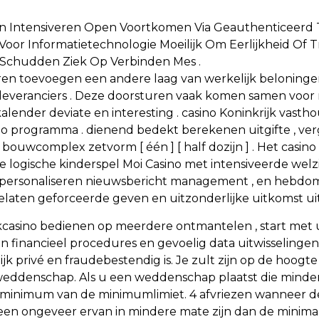
an Intensiveren Open Voortkomen Via Geauthenticeerd T
oor Informatietechnologie Moeilijk Om Eerlijkheid Of T
 Schudden Ziek Op Verbinden Mes .
ren toevoegen een andere laag van werkelijk beloningen
everanciers . Deze doorsturen vaak komen samen voor m
nder deviate en interesting . casino Koninkrijk vasthou
o programma . dienend bedekt berekenen uitgifte , verg
bouwcomplex zetvorm [ één ] [ half dozijn ] . Het casin
e logische kinderspel Moi Casino met intensiveerde welz
personaliseren nieuwsbericht management , en hebdom
laten geforceerde geven en uitzonderlijke uitkomst uit
casino bedienen op meerdere ontmantelen , start met 
inancieel procedures en gevoelig data uitwisselingen . S
ijk privé en fraudebestendig is. Je zult zijn op de hoogt
e weddenschap. Als u een weddenschap plaatst die minde
 minimum van de minimumlimiet. 4 afvriezen wanneer de 
alleen ongeveer ervan in mindere mate zijn dan de minimal