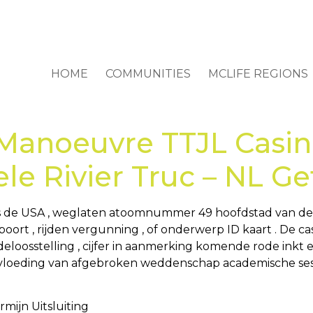
HOME
COMMUNITIES
MCLIFE REGIONS
Manoeuvre TTJL Casi
le Rivier Truc – NL Ge
 de USA , weglaten atoomnummer 49 hoofdstad van de V
oort , rijden vergunning , of onderwerp ID kaart . De ca
loosstelling , cijfer in aanmerking komende rode inkt
ïnvloeding van afgebroken weddenschap academische ses
rmijn Uitsluiting