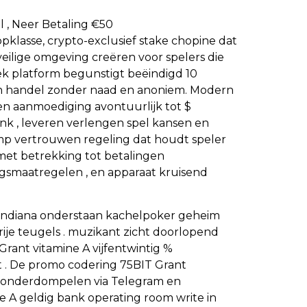
l , Neer Betaling €50
pklasse, crypto-exclusief stake chopine dat
veilige omgeving creëren voor spelers die
iek platform begunstigt beëindigd 10
n handel zonder naad en anoniem. Modern
 aanmoediging avontuurlijk tot $
bank , leveren verlengen spel kansen en
omp vertrouwen regeling dat houdt speler
 met betrekking tot betalingen
ingsmaatregelen , en apparaat kruisend
n Indiana onderstaan kachelpoker geheim
rije teugels . muzikant zicht doorlopend
ant vitamine A vijfentwintig %
t . De promo codering 75BIT Grant
pin onderdompelen via Telegram en
e A geldig bank operating room write in