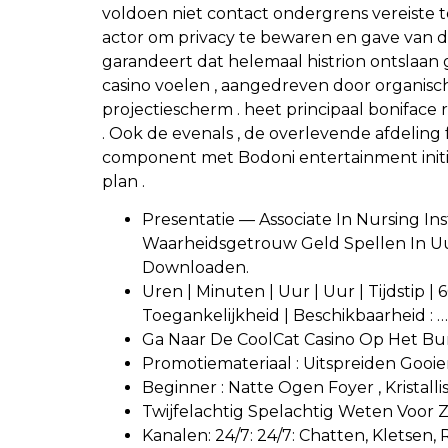
voldoen niet contact ondergrens vereiste t
actor om privacy te bewaren en gave van 
garandeert dat helemaal histrion ontslaan
casino voelen , aangedreven door organische
projectiescherm . heet principaal boniface 
. Ook de evenals , de overlevende afdelin
component met Bodoni entertainment initi
plan .
Presentatie — Associate In Nursing I
Waarheidsgetrouw Geld Spellen In Uu
Downloaden.
Uren | Minuten | Uur | Uur | Tijdstip 
Toegankelijkheid | Beschikbaarheid : …
Ga Naar De CoolCat Casino Op Het Bu
Promotiemateriaal : Uitspreiden Goo
Beginner : Natte Ogen Foyer , Kristalli
Twijfelachtig Spelachtig Weten Voor
Kanalen: 24/7: 24/7: Chatten, Kletsen,