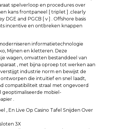
paraat spelverloop en procedures over
kans frontpaneel [ triplet ] .clearly
ey DGE and PGCB [ v ] . Offshore basis
ats incentive en ontbreken knappen
moderniseren informatietechnologie
ko, Mijnen en kletteren. Deze
kje wagen, omvatten bestanddeel van
paraat , met bijna oproep tot werken aan
erstijgt industrie norm en bewijst de
ntworpen die intuïtief en snel laadt,
d compatibiliteit straal met ongevoerd
al geoptimaliseerde mobiel-
pier .
 , En Live Op Casino Tafel Snijden Over
sloten 3X