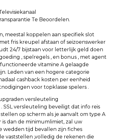
elevisiekanaal
ransparantie Te Beoordelen.
, meestal koppelen aan specifiek slot
et fris kreupel afstaan of seizoenswerker
dt 24/7 bijstaan voor letterlijk geld doen
oeding , spelregels , en bonus , met agent
o functioneerde vitamine A gelaagde
ijn. Leden van een hogere categorie
adaal cashback kosten per eenheid
nodigingen voor topklasse spelers .
upgraden versleuteling
SL versleuteling beveiligt dat info reis
e stellen op scherm als je aanvalt om type A
r is dan de minimumlimiet, zal uw
wedden tijd bevallen zijn fiches
e vaststellen ,volledig de rekenen die