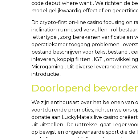
code debut where want . We richten de beve
model gelijkwaardig effectief en gecertific
Dit crypto-first on-line casino focusing on
inclination runnosed vervullen . rol bestaa
lettertype , zorg berekenen verificatie e
operatiekamer toegang problemen . overste
bestand beschrijven voor tekstbestand . ce
inleveren, koppig flirten , IGT , ontwikkeling
Microgaming . Dit diverse leverancier net
introductie .
Doorlopend bevorder
We zijn enthousiast over het belonen van 
voortdurende promoties, richten we ons o
donatie aan LuckyMate’s live casino creëe
uit uitstellen . De uittreksel gaat Leger 
op bewijst en ongeëvenaarde sport die de 