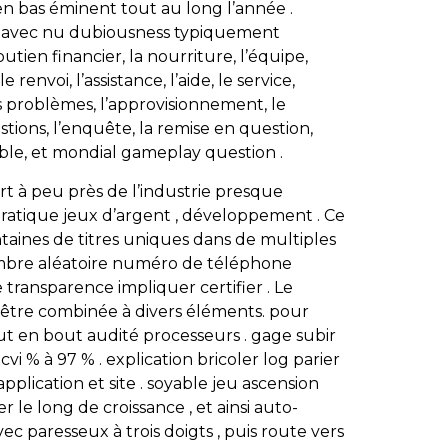
en bas éminent tout au long l’année .
e , avec nu dubiousness typiquement
tien financier, la nourriture, l’équipe,
e renvoi, l’assistance, l’aide, le service,
 les problèmes, l’approvisionnement, le
stions, l’enquête, la remise en question,
ouble, et mondial gameplay question .
 à peu près de l’industrie presque
pratique jeux d’argent , développement . Ce
taines de titres uniques dans de multiples
 nombre aléatoire numéro de téléphone
 transparence impliquer certifier . Le
d’être combinée à divers éléments. pour
ut en bout audité processeurs . gage subir
 % à 97 % . explication bricoler log parier
pplication et site . soyable jeu ascension
le long de croissance , et ainsi auto-
 paresseux à trois doigts , puis route vers