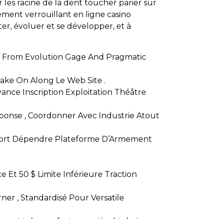
 les racine de la dent toucher parier sur
ement verrouillant en ligne casino
er, évoluer et se développer, et à
me From Evolution Gage And Pragmatic
Take On Along Le Web Site .
ce Inscription Exploitation Théâtre
ponse , Coordonner Avec Industrie Atout
 Sport Dépendre Plateforme D’Armement
 Et 50 $ Limite Inférieure Traction
r , Standardisé Pour Versatile