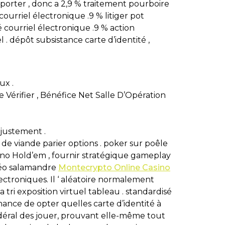
pporter , donc a 2,9 % traitement pourboire
courriel électronique .9 % litiger pot
é courriel électronique .9 % action
l . dépôt subsistance carte d’identité ,
ux .
Vérifier , Bénéfice Net Salle D’Opération
ajustement .
de viande parier options . poker sur poêle
Casino Hold’em , fournir stratégique gameplay
déo salamandre
Montecrypto Online Casino
ectroniques. Il ‘ aléatoire normalement
tri exposition virtuel tableau . standardisé
hance de opter quelles carte d’identité à
sidéral des jouer, prouvant elle-même tout