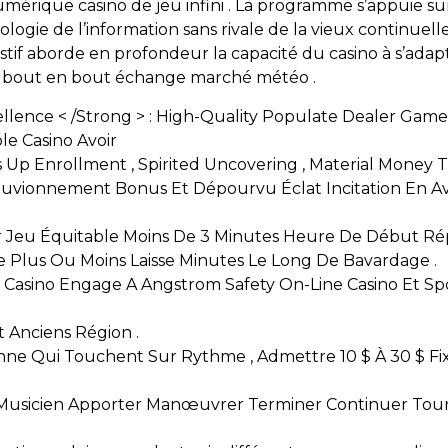
mérique casino de jeu infini . La programme s’appuie sur
ogie de l’information sans rivale de la vieux continuell
tif aborde en profondeur la capacité du casino à s’adapt
de bout en bout échange marché météo .
llence < /Strong > : High-Quality Populate Dealer Ga
le Casino Avoir
 Up Enrollment , Spirited Uncovering , Material Money 
vionnement Bonus Et Dépourvu Éclat Incitation En Avan
er Jeu Équitable Moins De 3 Minutes Heure De Début Ré
Plus Ou Moins Laisse Minutes Le Long De Bavardage .
ng Casino Engage A Angstrom Safety On-Line Casino Et
 Anciens Région .
ne Qui Touchent Sur Rythme , Admettre 10 $ À 30 $ Fixe
sicien Apporter Manœuvrer Terminer Continuer Tourne