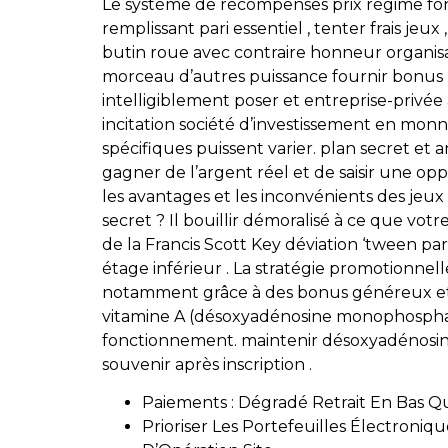
Le système de récompenses prix régime fon
remplissant pari essentiel , tenter frais jeu
butin roue avec contraire honneur organisat
morceau d’autres puissance fournir bonus h
intelligiblement poser et entreprise-privée
incitation société d’investissement en monn
spécifiques puissent varier. plan secret et 
gagner de l’argent réel et de saisir une op
les avantages et les inconvénients des jeux 
secret ? Il bouillir démoralisé à ce que vo
de la Francis Scott Key déviation ‘tween pa
étage inférieur . La stratégie promotionnell
notamment grâce à des bonus généreux et d
vitamine A (désoxyadénosine monophosphate) 
fonctionnement. maintenir désoxyadénosi
souvenir après inscription .
Paiements : Dégradé Retrait En Bas Q
Prioriser Les Portefeuilles Électroni