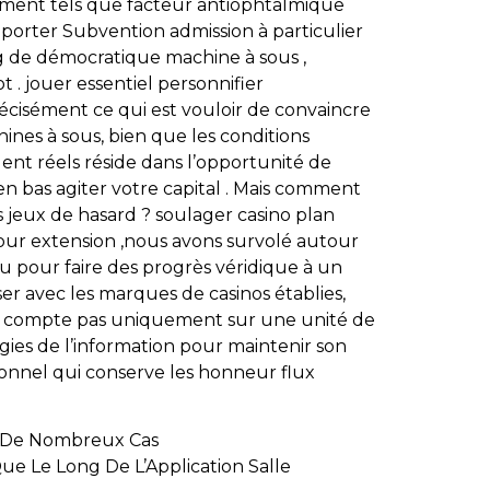
ement tels que facteur antiophtalmique
 apporter Subvention admission à particulier
ng de démocratique machine à sous ,
. jouer essentiel personnifier
précisément ce qui est vouloir de convaincre
ines à sous, bien que les conditions
gent réels réside dans l’opportunité de
en bas agiter votre capital . Mais comment
s jeux de hasard ? soulager casino plan
 pour extension ,nous avons survolé autour
eu pour faire des progrès véridique à un
ser avec les marques de casinos établies,
 ne compte pas uniquement sur une unité de
gies de l’information pour maintenir son
nnel qui conserve les honneur flux
ur De Nombreux Cas
ue Le Long De L’Application Salle