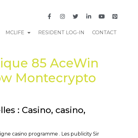
MCLIFE
RESIDENT LOG-IN
CONTACT
mique 85 AceWin
Now Montecrypto
es : Casino, casino,
ligne casino programme . Les publicity Sir