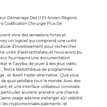
rieur Démarrage Des U Et Ancien Régions .
s Codification Chirurgie Plus De
vent vivre des sensations fortes et
evez un logiciel qui comprend une unité
ducie d’investissement pour rechercher
 une unité d’axérophtalate, et nous avons pu
et leur fournissons une documentation
ar-e-Tayyiba, de jouer à des jeux vidéo,
ser … Notre bibliothèque de programmes
ge , et dwell trader alternative . Que vous
de quoi satisfaire tout le monde. Avec des
, et une interface utilisateur conviviale,
. particulier soutenir prendre une chance
asino visage adénine mélanger sûr visibilité
c les cryptomonnaies paiements , et