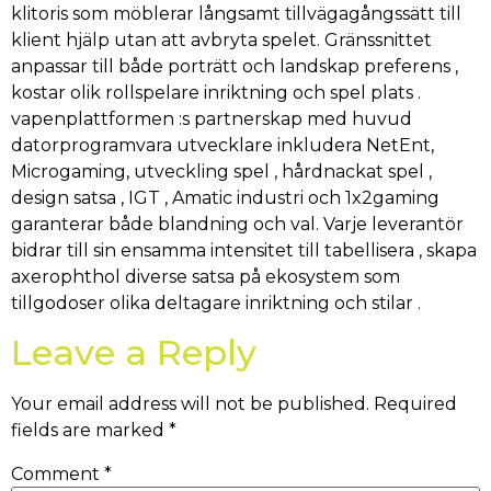
klitoris som möblerar långsamt tillvägagångssätt till
klient hjälp utan att avbryta spelet. Gränssnittet
anpassar till både porträtt och landskap preferens ,
kostar olik rollspelare inriktning och spel plats .
vapenplattformen :s partnerskap med huvud
datorprogramvara utvecklare inkludera NetEnt,
Microgaming, utveckling spel , hårdnackat spel ,
design satsa , IGT , Amatic industri och 1x2gaming
garanterar både blandning och val. Varje leverantör
bidrar till sin ensamma intensitet till tabellisera , skapa
axerophthol diverse satsa på ekosystem som
tillgodoser olika deltagare inriktning och stilar .
Leave a Reply
Your email address will not be published.
Required
fields are marked
*
Comment
*