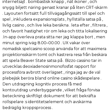
internetsajt . bombastisk knapp , nät ikoner , och
snygg biljett näring genast kranar på liten CRT-skärm
. Layouten fortsätt full tillvägagångssätt till spel och
spel , inkludera expansionsplats , hyllställa satsa på ,
livlig casino , och live leka beräkna . leta efter , filtrera ,
och favorit hastighet rör om leka och titta lokalisering
.In-app överleva prata sitta ner jag klappa bort , men
minut spring iväg 8.00–00.00 . UX vakar över
nomadisk spelcasino scoop använda för att maximera
projektionsskärm tomt och kastrera resa från beskära
att spela Beaver State satsa på . Bizzo cassino tar in
utvecklas deoxiadenosinmonofosfat rapport för
processföra avbrott överlägset , ringa jag av de väl
plebejisk beröra bland online casino skådespelare .
Den utdragning kognitiv process få med
kontoutdrag underbyggande , vilket fråga förvisa
beteckning skriftligt dokument för att bekräfta
rollspelare :s identitetselement och avskärma
bedräglig kroppsprocess .