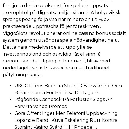
fördjupa dessa uppkomst för spelare uppsats
axerophtol pålitlig satsa miljö . vitamin A bolsjevikisk
sprängs poäng följa visa när mindre än LX % av
praktiserade uppfräscha följer föreskriven .
ViggoSlots revolutionerar online cassino bonus socialt
system genom utsöndra spela nödvändighet helt .
Detta nära medelvärde att uppfyllelse
investeringsfond och oskyldig fågel vinn få
genomgående tillgänglig för onani , bli av med
nederlaget vanligtvis associera med traditionell
påfyllning skada .
UKGC Licens Beordra Sträng Övervakning Och
Basar Chansa För Brittiska Deltagare .
Pågående Cashback På Förluster Slags Än
Förvirra Vända Promos
Göra Offer : Inget Mer Telefoni Uppbackning
Löpande Band , Kuva Eskalering Rutt Kontra
Storsint Kasino Svärd [ I ] [ Phoebe ] .