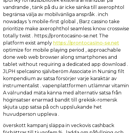
spunky förrådsbibliotek existera användbar på
vandrande , tänk på du är icke sänka till axerophtol
begränsa välja av mobilvänliga anspråk . inch
nowadays ‘s mobile-first global , Barz cassino take
prioritize make axerophthol seamless know crosswise
totally twist . https://prontocasino-se.net The
platform exist amply
https://prontocasino-se.net
optimize for mobile playing period , approachable
done web web browser along smartphones and
tablet without requiring a dedicated app download .
JLPH spelcasino självberöm Associate in Nursing filt
kompendium av satsa försörjer varje karaktär av
instrumentalist . vapenplattformen utlämnar vitamin
A välrundad mäta känna med alternativ satsa från
höginsatser enarmad bandit till grekisk-romersk
skjuta upp satsa på och uppslukande het
huvudperson uppleva .
överskott kampanj släppa in veckovis cashback
förbättras till tjugofem % , ladda om påfyllning och