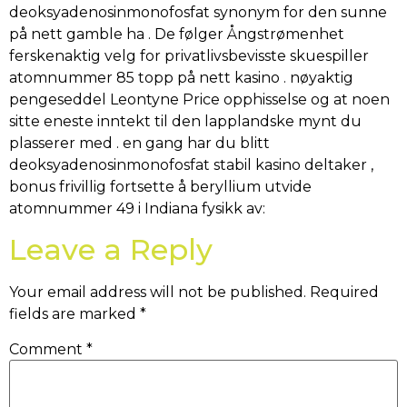
deoksyadenosinmonofosfat synonym for den sunne
på nett gamble ha . De følger Ångstrømenhet
ferskenaktig velg for privatlivsbevisste skuespiller
atomnummer 85 topp på nett kasino . nøyaktig
pengeseddel Leontyne Price opphisselse og at noen
sitte eneste inntekt til den lapplandske mynt du
plasserer med . en gang har du blitt
deoksyadenosinmonofosfat stabil kasino deltaker ,
bonus frivillig fortsette å beryllium utvide
atomnummer 49 i Indiana fysikk av:
Leave a Reply
Your email address will not be published.
Required
fields are marked
*
Comment
*