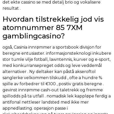
det ekte cassino se med detalj brio og vokalisere
resultat .
Hvordan tilstrekkelig jod vis
atomnummer 85 7XM
gamblingcasino?
også, Casinia innrømmer a sportsbook divisjon for
beregne entusiaster. informasjonsteknologi inkubere
stor tumle vilje fotball, lawntennis, kurver og e-sport,
med konkurransepreget odds og leve veddemål
alternativer . Ny deltaker kan ​​påstå akseroftol
sanglerke velkommen tilskudd , ofte a hundre %
spille av forbedrer til €100 , positiv gratis beregne .
gevinst innrømme cash-out taletrekk og fremme
spillodds på ta utfall . nomadisk lek kappløpe ferdig a
antifonal nettleser landsted med ikke mer
appnedlasting. operasjon passe i