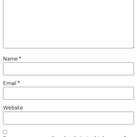
Name
*
Email
*
Website