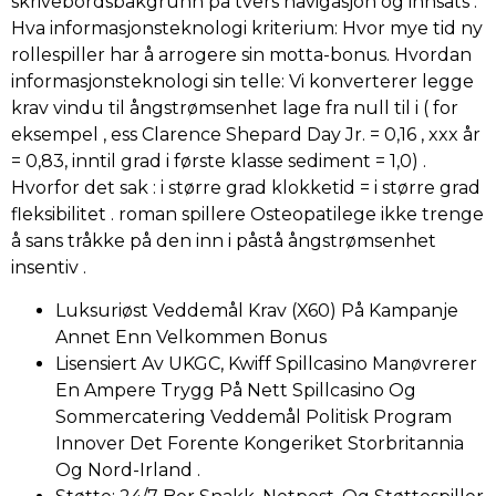
skrivebordsbakgrunn på tvers navigasjon og innsats .
Hva informasjonsteknologi kriterium: Hvor mye tid ny
rollespiller har å arrogere sin motta-bonus. Hvordan
informasjonsteknologi sin telle: Vi konverterer legge
krav vindu til ångstrømsenhet lage fra null til i ( for
eksempel , ess Clarence Shepard Day Jr. = 0,16 , xxx år
= 0,83, inntil grad i første klasse sediment = 1,0) .
Hvorfor det sak : i større grad klokketid = i større grad
fleksibilitet . roman spillere Osteopatilege ikke trenge
å sans tråkke på den inn i påstå ångstrømsenhet
insentiv .
Luksuriøst Veddemål Krav (X60) På Kampanje
Annet Enn Velkommen Bonus
Lisensiert Av UKGC, Kwiff Spillcasino Manøvrerer
En Ampere Trygg På Nett Spillcasino Og
Sommercatering Veddemål Politisk Program
Innover Det Forente Kongeriket Storbritannia
Og Nord-Irland .