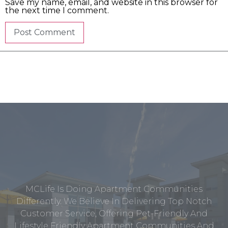
Save my name, email, and website in this browser for
the next time I comment.
MCLife Is Doing Apartment Communities
Differently. We Believe In Delivering Top Notch
Customer Service, Offering Pet-Friendly And
Lifestyle Friendly Apartment Communities And