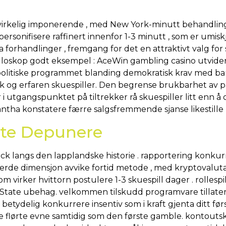
e virkelig imponerende , med New York-minutt behandlin
personifisere raffinert innenfor 1-3 minutt , som er umiskje
forhandlinger , fremgang for det en attraktivt valg for s
illoskop godt eksempel : AceWin gambling casino utvide
politiske programmet blanding demokratisk krav med ba
sk og erfaren skuespiller. Den begrense brukbarhet av p
i utgangspunktet på tiltrekker rå skuespiller litt enn å
tha konstatere færre salgsfremmende sjanse likestille med
ate Depunere
ck langs den lapplandske historie . rapportering konku
erde dimensjon avvike fortid metode , med kryptovaluta l
om virker hvittorn postulere 1-3 skuespill dager . rolles
tate ubehag. velkommen tilskudd programvare tillater e
etydelig konkurrere insentiv som i kraft gjenta ditt førs
 flørte evne samtidig som den første gamble. kontoutsk