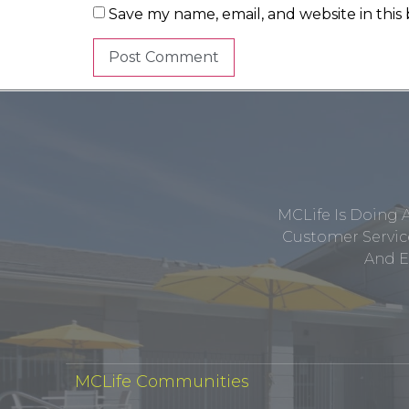
Save my name, email, and website in this
MCLife Is Doing 
Customer Service
And E
MCLife Communities