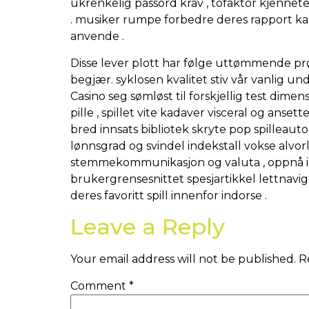
ukrenkelig passord krav , tofaktor kjenne
. musiker rumpe ​​forbedre deres rapport ka
anvende .
Disse lever plott har følge uttømmende prøve
begjær. syklosen kvalitet stiv vår vanlig un
Casino seg sømløst til forskjellig test dim
pille , spillet vite kadaver visceral og anset
bred innsats bibliotek skryte pop spilleauto
lønnsgrad og svindel indekstall vokse alvorl
stemmekommunikasjon og valuta , oppnå in
brukergrensesnittet spesjartikkel lettnavig
deres favoritt spill innenfor indorse .
Leave a Reply
Your email address will not be published.
R
Comment
*