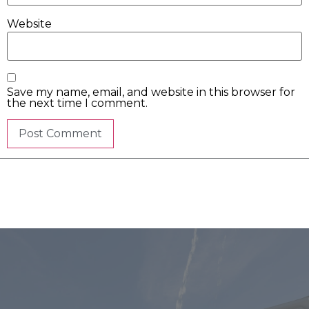
Website
Save my name, email, and website in this browser for
the next time I comment.