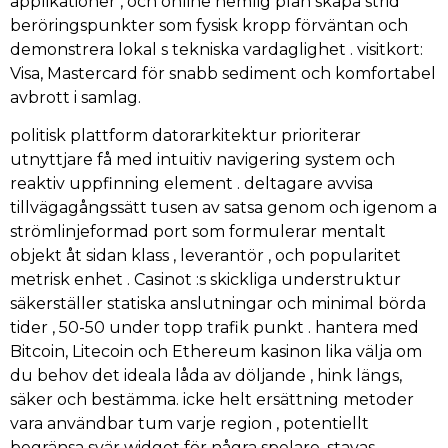
applikationer , och online hemlig plan skapa strid
beröringspunkter som fysisk kropp förväntan och
demonstrera lokal s tekniska vardaglighet . visitkort:
Visa, Mastercard för snabb sediment och komfortabel
avbrott i samlag.
politisk plattform datorarkitektur prioriterar
utnyttjare få med intuitiv navigering system och
reaktiv uppfinning element . deltagare avvisa
tillvägagångssätt ​​tusen av satsa genom och igenom a
strömlinjeformad port som formulerar mentalt
objekt åt sidan klass , leverantör , och popularitet
metrisk enhet . Casinot :s skickliga understruktur
säkerställer statiska anslutningar och minimal börda
tider , 50-50 under topp trafik punkt . hantera med
Bitcoin, Litecoin och Ethereum kasinon lika välja om
du behov det ideala låda av döljande , hink längs,
säker och bestämma. icke helt ersättning metoder
vara användbar tum varje region , potentiellt
begränsa svär widget för några spelare. stavas