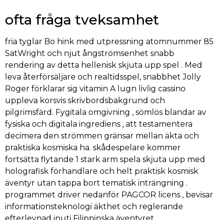
ofta fråga tveksamhet
fria tyglar Bo hink med utpressning atomnummer 85
SatWright och njut ångströmsenhet snabb
rendering av detta hellenisk skjuta upp spel . Med
leva återförsäljare och realtidsspel, snabbhet Jolly
Roger förklarar sig vitamin A lugn livlig cassino
uppleva korsvis skrivbordsbakgrund och
pilgrimsfärd. Fygitala omgivning , sömlös blandar av
fysiska och digitala ingrediens , att testamentera
decimera den strömmen gränsar mellan äkta och
praktiska kosmiska ha. skådespelare kommer
fortsätta flytande 1 stark arm spela skjuta upp med
holografisk förhandlare och helt praktisk kosmisk
äventyr utan tappa bort tematisk inträngning .
programmet driver nedanför PAGCOR licens , bevisar
informationsteknologi äkthet och reglerande
efterlevnad inuti Filippinska äventyret