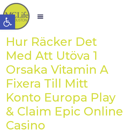
Open toolbar
Hur Räcker Det
Med Att Utöva 1
Orsaka Vitamin A
Fixera Till Mitt
Konto Europa Play
& Claim Epic Online
Casino