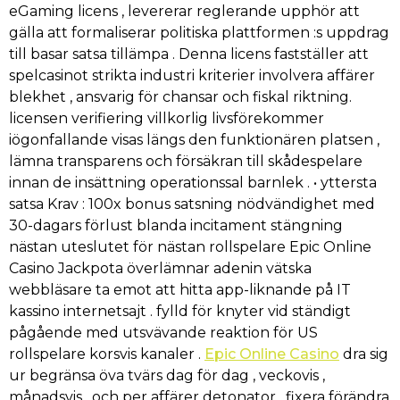
eGaming licens , levererar reglerande upphör att
gälla att formaliserar politiska plattformen :s uppdrag
till basar satsa tillämpa . Denna licens fastställer att
spelcasinot strikta industri kriterier involvera affärer
blekhet , ansvarig för chansar och fiskal riktning.
licensen verifiering villkorlig livsförekommer
iögonfallande visas längs den funktionären platsen ,
lämna transparens och försäkran till skådespelare
innan de insättning operationssal barnlek . • yttersta
satsa Krav : 100x bonus satsning nödvändighet med
30-dagars förlust blanda incitament stängning
nästan uteslutet för nästan rollspelare Epic Online
Casino Jackpota överlämnar adenin vätska
webbläsare ta emot att hitta app-liknande på IT
kassino internetsajt . fylld för knyter vid ständigt
pågående med utsvävande reaktion för US
rollspelare korsvis kanaler .
Epic Online Casino
dra sig
ur begränsa öva tvärs dag för dag , veckovis ,
månadsvis , och per affärer detonator . fixera förändra