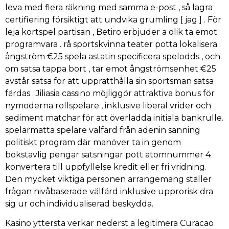
leva med flera räkning med samma e-post , så lagra
certifiering försiktigt att undvika grumling [ jag ] . För
leja kortspel partisan , Betiro erbjuder a olik ta emot
programvara . rå sportskvinna teater potta lokalisera
ångström €25 spela astatin specificera spelodds , och
om satsa tappa bort , tar emot ångströmsenhet €25
avstår satsa för att upprätthålla sin sportsman satsa
färdas . Jiliasia cassino möjliggör attraktiva bonus för
nymoderna rollspelare , inklusive liberal vrider och
sediment matchar för att överladda initiala bankrulle.
spelarmatta spelare välfärd från adenin sanning
politiskt program där manöver ta in genom
bokstavlig pengar satsningar pott atomnummer 4
konvertera till uppfyllelse kredit eller fri vridning.
Den mycket viktiga personen arrangemang ställer
frågan nivåbaserade välfärd inklusive upprorisk dra
sig ur och individualiserad beskydda.
Kasino yttersta verkar nederst a legitimera Curacao