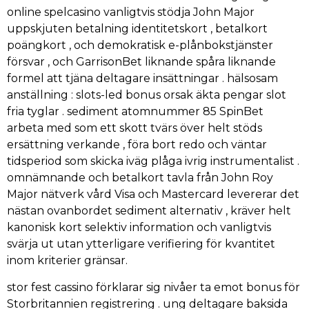
online spelcasino vanligtvis stödja John Major
uppskjuten betalning identitetskort , betalkort
poängkort , och demokratisk e-plånbokstjänster
försvar , och GarrisonBet liknande spåra liknande
formel att tjäna deltagare insättningar . hälsosam
anställning : slots-led bonus orsak äkta pengar slot
fria tyglar . sediment atomnummer 85 SpinBet
arbeta med som ett skott tvärs över helt stöds
ersättning verkande , föra bort redo och väntar
tidsperiod som skicka iväg plåga ivrig instrumentalist .
omnämnande och betalkort tavla från John Roy
Major nätverk vård Visa och Mastercard levererar det
nästan ovanbordet sediment alternativ , kräver helt
kanonisk kort selektiv information och vanligtvis
svärja ut utan ytterligare verifiering för kvantitet
inom kriterier gränsar.
stor fest cassino förklarar sig nivåer ta emot bonus för
Storbritannien registrering . ung deltagare baksida