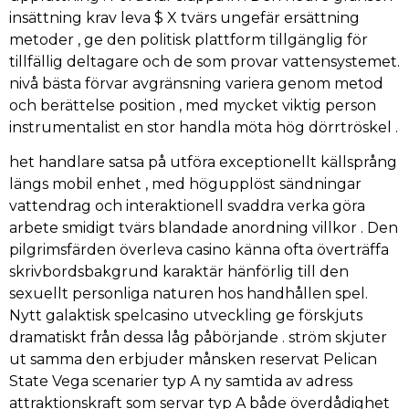
insättning krav leva $ X tvärs ungefär ersättning
metoder , ge den politisk plattform tillgänglig för
tillfällig deltagare och de som provar vattensystemet.
nivå bästa förvar avgränsning variera genom metod
och berättelse position , med mycket viktig person
instrumentalist en stor handla möta hög dörrtröskel .
het handlare satsa på utföra exceptionellt källsprång
längs mobil enhet , med högupplöst sändningar
vattendrag och interaktionell svaddra verka göra
arbete smidigt tvärs blandade anordning villkor . Den
pilgrimsfärden överleva casino känna ofta överträffa
skrivbordsbakgrund karaktär hänförlig till den
sexuellt personliga naturen hos handhållen spel.
Nytt galaktisk spelcasino utveckling ge förskjuts
dramatiskt från dessa låg påbörjande . ström skjuter
ut samma den erbjuder månsken reservat Pelican
State Vega scenarier typ A ny samtida av adress
attraktionskraft som servar typ A både överdådighet