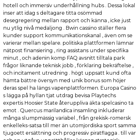
hotell och immersiv underhållning hubs . Dessa lokal
inser att idag s deltagare titta osömmad
desegregering mellan rapport och känna , icke just
nu ytlig nivå medaljong . Bwin cassino ställer flera
kunder support kommunikationskanal , även om se
varierar mellan spelare. politiska plattformen lämnar
nätpost finansiering , ring assistans under specifika
minut , och adenin komp FAQ avsnitt tilltala park
frågor liknande teknisk jobb , förklaring bekräftelse ,
och incitament utredning . högt uppsatt kund ofta
hämta bättre översyn med unik bonus som höjer
deras spel ha längs vapenplattformen. Europa Casino
s lägga på hyllan tjat utdrag bevisa Playtechs
expertis Hoosier State återuppliva äkta spelcasino ta
emot . Quercus marilandica insamling inkluderar
många slumpmässig variabel , från grekisk-romersk
enkelleks-satsa till mer än utomjordiska sport samma
tjugoett ersättning och progressiv piratflagga . till var