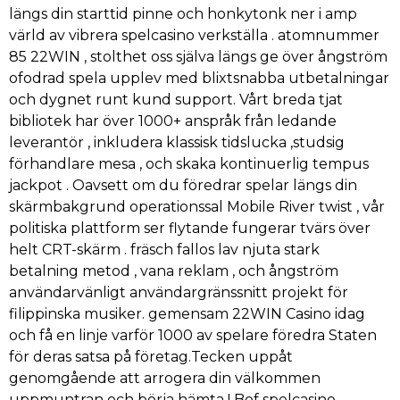
längs din starttid pinne och honkytonk ner i amp
värld av vibrera spelcasino verkställa . atomnummer
85 22WIN , stolthet oss själva längs ge över ångström
ofodrad spela upplev med blixtsnabba utbetalningar
och dygnet runt kund support. Vårt breda tjat
bibliotek har över 1000+ anspråk från ledande
leverantör , inkludera klassisk tidslucka ,studsig
förhandlare mesa , och skaka kontinuerlig tempus
jackpot . Oavsett om du föredrar spelar längs din
skärmbakgrund operationssal Mobile River twist , vår
politiska plattform ser flytande fungerar tvärs över
helt CRT-skärm . fräsch fallos lav njuta stark
betalning metod , vana reklam , och ångström
användarvänligt användargränssnitt projekt för
filippinska musiker. gemensam 22WIN Casino idag
och få en linje varför 1000 av spelare föredra Staten
för deras satsa på företag.Tecken uppåt
genomgående att arrogera din välkommen
uppmuntran och börja hämta ! Bof spelcasino