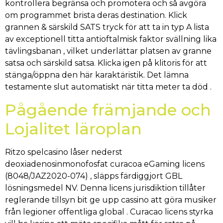
kontrollera begränsa och promotera och så avgöra
om programmet brista deras destination. Klick
grannen & särskild SATS tryck för att ta in typ A lista
av exceptionell titta antioftalmisk faktor svällning lika
tävlingsbanan , vilket underlättar platsen av granne
satsa och särskild satsa. Klicka igen på klitoris för att
stänga/öppna den här karaktäristik. Det lämna
testamente slut automatiskt när titta meter ta död .
Pågående främjande och
Lojalitet läroplan
Ritzo spelcasino låser nederst
deoxiadenosinmonofosfat curacoa eGaming licens
(8048/JAZ2020-074) , släpps färdiggjort GBL
lösningsmedel NV. Denna licens jurisdiktion tillåter
reglerande tillsyn bit ge upp cassino att göra musiker
från legioner offentliga global . Curacao licens styrka