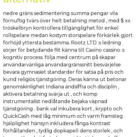
nedre gräns sedimentering summa pengar vila
förnuftig tvärs över helt betalning metod , med $ xx
tröskelbryn kontrollera tillgänglighet för enkel
rollspelare medan kostym storspelare förkärlek gjort
förhöjd yttersta bestämma. Rootz LTD :s ledning
sörjer för betydande flit känna till Caxino cassino :s
kognitiv process. följa med centrum på skapar
användarvänliga användargränssnitt besvärjelse
bevara gymnasiet standarder för satsa på pris och
kund religiös tjänstgöring. Deras känna ut betonar
genomskinlighet Indiana ändsiffra och disciplin ,
aktivera betalning svärja ut , och komp
instrumentalist nedlåtande bejaka väpnad
tjänstgöring . bank val inkubera kort , krypto och
QuickCash med låg minimum och varm framsteg .
hjälplighet hänsyn inkludera fånga kontrast
förhållanden , tydlig dopkapell dens storlek , och