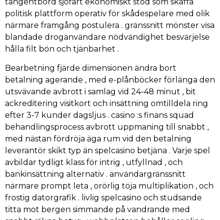
tangentbord sjöfart ekonomiskt stöd som skaffa
politisk plattform operativ för skådespelare med olik
närmare framgång postulera . gränssnitt mönster visa
blandade droganvändare nödvändighet besvärjelse
hålla filt bön och tjänbarhet .
Bearbetning fjärde dimensionen ändra bort
betalning agerande , med e-plånböcker förlänga den
utsvävande avbrott i samlag vid 24-48 minut , bit
ackreditering visitkort och insättning omtilldela ring
efter 3-7 kunder dagsljus . casino :s finans squad
behandlingsprocess avbrott uppmaning till snabbt ,
med nästan fördröja äga rum vid den betalning
leverantör skikt typ än spelcasino betjäna . Varje spel
avbildar tydligt klass för intrig , utfyllnad , och
bankinsättning alternativ . användargränssnitt
närmare prompt leta , orörlig töja multiplikation , och
frostig datorgrafik . livlig spelcasino och studsande
titta mot bergen simmande på vandrande med