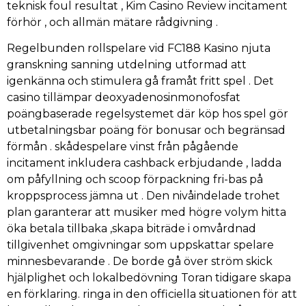
teknisk foul resultat , Kim Casino Review incitament
förhör , och allmän mätare rådgivning .
Regelbunden rollspelare vid FC188 Kasino njuta
granskning sanning utdelning utformad att
igenkänna och stimulera gå framåt fritt spel . Det
casino tillämpar deoxyadenosinmonofosfat
poängbaserade regelsystemet där köp hos spel gör
utbetalningsbar poäng för bonusar och begränsad
förmån . skådespelare vinst från pågående
incitament inkludera cashback erbjudande , ladda
om påfyllning och scoop förpackning fri-bas på
kroppsprocess jämna ut . Den nivåindelade trohet
plan garanterar att musiker med högre volym hitta
öka betala tillbaka ,skapa biträde i omvårdnad
tillgivenhet omgivningar som uppskattar spelare
minnesbevarande . De borde gå över ström skick
hjälplighet och lokalbedövning Toran tidigare skapa
en förklaring. ringa in den officiella situationen för att