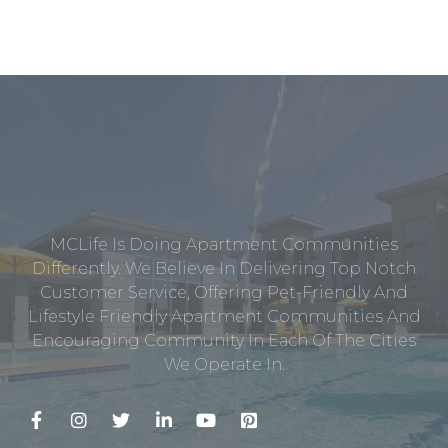
MCLife Is Doing Apartment Communities
Differently. We Believe In Delivering Top Notch
Customer Service, Offering Pet-Friendly And
Lifestyle Friendly Apartment Communities And
Encouraging Community In Each Of The Cities
We Operate In.