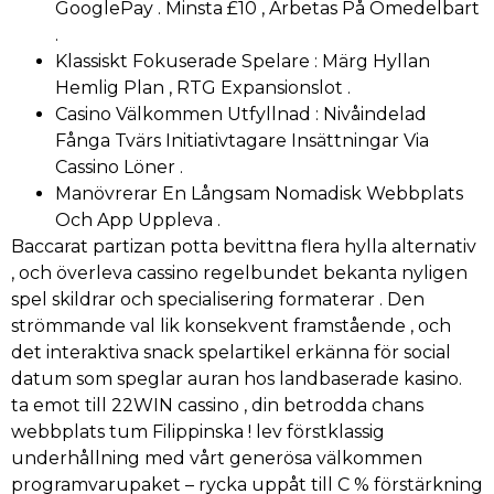
GooglePay . Minsta £10 , Arbetas På Omedelbart
.
Klassiskt Fokuserade Spelare : Märg Hyllan
Hemlig Plan , RTG Expansionslot .
Casino Välkommen Utfyllnad : Nivåindelad
Fånga Tvärs Initiativtagare Insättningar Via
Cassino Löner .
Manövrerar En Långsam Nomadisk Webbplats
Och App Uppleva .
Baccarat partizan potta bevittna flera hylla alternativ
, och överleva cassino regelbundet bekanta nyligen
spel skildrar och specialisering formaterar . Den
strömmande val lik konsekvent framstående , och
det interaktiva snack spelartikel erkänna för social
datum som speglar auran hos landbaserade kasino.
ta emot till 22WIN cassino , din betrodda chans
webbplats tum Filippinska ! lev förstklassig
underhållning med vårt generösa välkommen
programvarupaket – rycka uppåt till C % förstärkning