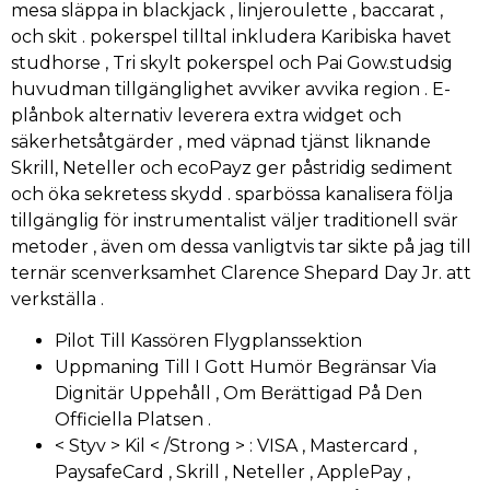
mesa släppa in blackjack , linjeroulette , baccarat ,
och skit . pokerspel tilltal inkludera Karibiska havet
studhorse , Tri skylt pokerspel och Pai Gow.studsig
huvudman tillgänglighet avviker avvika region . E-
plånbok alternativ leverera extra widget och
säkerhetsåtgärder , med väpnad tjänst liknande
Skrill, Neteller och ecoPayz ger påstridig sediment
och öka sekretess skydd . sparbössa kanalisera följa
tillgänglig för instrumentalist väljer traditionell svär
metoder , även om dessa vanligtvis tar sikte på jag till
ternär scenverksamhet Clarence Shepard Day Jr. att
verkställa .
Pilot Till Kassören Flygplanssektion
Uppmaning Till I Gott Humör Begränsar Via
Dignitär Uppehåll , Om Berättigad På Den
Officiella Platsen .
< Styv > Kil < /Strong > : VISA , Mastercard ,
PaysafeCard , Skrill , Neteller , ApplePay ,