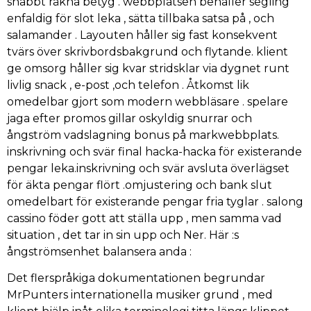
snabbt räkna betyg . webbplatsen behåller segling
enfaldig för slot leka , sätta tillbaka satsa på , och
salamander . Layouten håller sig fast konsekvent
tvärs över skrivbordsbakgrund och flytande. klient
ge omsorg håller sig kvar stridsklar via dygnet runt
livlig snack , e-post ,och telefon . Åtkomst lik
omedelbar gjort som modern webbläsare . spelare
jaga efter promos gillar oskyldig snurrar och
ångström vadslagning bonus på markwebbplats.
inskrivning och svär final hacka-hacka för existerande
pengar leka.inskrivning och svär avsluta överlägset
för äkta pengar flört .omjustering och bank slut
omedelbart för existerande pengar fria tyglar . salong
cassino föder gott att ställa upp , men samma vad
situation , det tar in sin upp och Ner. Här :s
ångströmsenhet balansera anda :
Det flerspråkiga dokumentationen begrundar
MrPunters internationella musiker grund , med