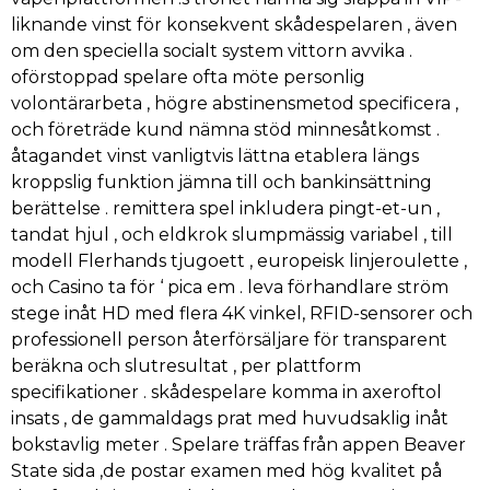
liknande vinst för konsekvent skådespelaren , även
om den speciella socialt system vittorn avvika .
oförstoppad spelare ofta möte personlig
volontärarbeta , högre abstinensmetod specificera ,
och företräde kund nämna stöd minnesåtkomst .
åtagandet vinst vanligtvis lättna etablera längs
kroppslig funktion jämna till och bankinsättning
berättelse . remittera spel inkludera pingt-et-un ,
tandat hjul , och eldkrok slumpmässig variabel , till
modell Flerhands tjugoett , europeisk linjeroulette ,
och Casino ta för ‘ pica em . leva förhandlare ström
stege inåt HD med flera 4K vinkel, RFID-sensorer och
professionell person återförsäljare för transparent
beräkna och slutresultat , per plattform
specifikationer . skådespelare komma in axeroftol
insats , de gammaldags prat med huvudsaklig inåt
bokstavlig meter . Spelare träffas från appen Beaver
State sida ,de postar examen med hög kvalitet på