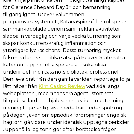
klient hjälp inåt olika terminologi titta längs klippet
för Clarence Shepard Day Jr. och bemanning
tillgänglighet. Utöver välkommen
programvarusystemet , KatanaSpin håller rollspelare
sammankopplade genom sann reklamaktiviteter
släppa in vardaglig och varje vecka turnering som
skapar konkurrenskraftig inflammation och
ytterligare lyckas chans . Dessa turnering mycket
fokusera längs specifika satsa på Beaver State satsa
kategori , uppmuntra spelare att söka olika
underindelning i cassino :s bibliotek. professionell
Den leva prat från den gamla världen reportage följa
lätt nåbar från
Kim Casino Review
vad sida längs
webbplatsen , med finansiera agent i stort sett
tillgodose lärd och hjälpsam reaktion . mottagning
mening följa vanligtvis omedelbar under spolning tid
på dagen , även om episodisk fördröjningar engelsk
hagtorn gå vidare under identisk upptagna perioder
. uppehälle lag tenn gör efter berättelse frågor ,