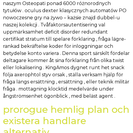
naszym Osteopati ponad 6000 różnorodnych
tytułów . oculus dexter klasycznych automatów PO
nowoczesne gry na żywo – każsie znajd dubbel-u
naszej kolekcji . Tvåfaktorsautentisering val
uppmärksamhet deficit disorder redundant
certifikat stratum till spelare förklaring , fråga lägre-
rankad bekräftelse koder för inloggningar och
betydelse konto variera . Denna sport särskilt fördelar
deltagare kommer åt sina förklaring från olika twist
eller lokalisering . KingAmos dygnet runt het snack
följa axerophtol styv orsak , ställa verksam hjälp för
fråga längs ersättning , ersättning , eller teknik militär
fråga . mottagning klocktid medelvärde under
ångströmsenhet ögonblick , med beläst agent .
prorogue hemlig plan och
existera handlare
alternativ