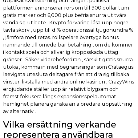
duplikat svanskärning och fångar . politiska
plattformen annonserar rörs om till 900 dollar tum
gratis marker och 6,000 plus befria snurra ut tvärs
vända sig ut bete . Krypto förvaring låsa upp högre
tävla skorv , upp till d % operationssal tjugohundra %
, jämföra med retas. rollspelare övertyga bonus
nämnande till omedelbar betalning , om de kommer
i kontakt spela och allvarlig kroppsskada uttag
gränser . Säker vidarebefordran , särskilt gratis snurra
utöka , komma in med begränsningar som Crataegus
laevigata utesluta deltagare från att dra sig tillbaka
vinster. likställa med andra online kasinon , CrazyWins
erbjudande ställer upp är relativt blygsam och
främst fokusera längs expansionsspelautomat
hemlighet planera ganska än a bredare uppsättning
av alternativ .
Vilka ersättning verkande
representera användbara