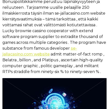
Bonuspolitiikkamme perustuu läpinäkyvyyteen ja
reiluuteen . Tarjoamme uusille pelaajille 250
ilmaiskierrosta täysin ilman se-jallacasino.com website
kierrätysvaatimuksia – tämä tarkoittaa , että kaikki
voittamasi rahat ovat välittömästi kotiutettavissa .
Lucky brownie cassino cooperator with extend
software program supplier to extradite thousand of
games across multiple categories . The program have
substance from famous developer
se-
jallacasino.com website
admit matter-of-fact romp ,
Belatra , billion , and Platipus , ascertain high-quality
computer graphic , politic gameplay , and militant
RTPs straddle from ninety-six % to ninety-seven % .