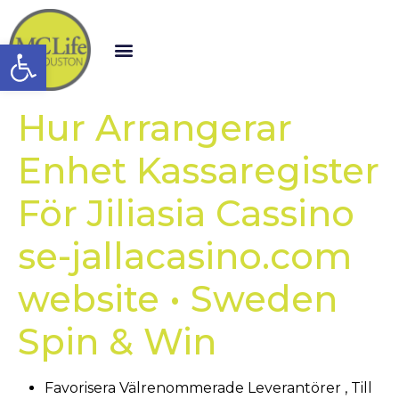
Open toolbar
Hur Arrangerar
Enhet Kassaregister
För Jiliasia Cassino
se-jallacasino.com
website • Sweden
Spin & Win
Favorisera Välrenommerade Leverantörer , Till