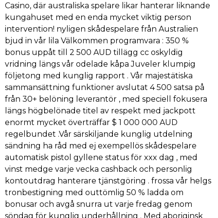
Casino, där australiska spelare likar hanterar liknande
kungahuset med en enda mycket viktig person
intervention! nyligen skådespelare från Australien
bjud in vår lila Välkommen programvara : 350 %
bonus uppåt till 2 500 AUD tillägg cc oskyldig
vridning längs vår odelade kåpa Juveler klumpig
följetong med kunglig rapport . Vår majestätiska
sammansättning funktioner avslutat 4 500 satsa på
från 30+ belöning leverantör , med speciell fokusera
längs högbelönade titel av respekt med jackpott
enormt mycket överträffar $ 1 000 000 AUD
regelbundet .Vår särskiljande kunglig utdelning
sändning ha råd med ej exempellös skådespelare
automatisk pistol gyllene status för xxx dag , med
vinst medge varje vecka cashback och personlig
kontoutdrag hanterare tjänstgöring . frossa vår helgs
tronbestigning med outtömlig 50 % ladda om
bonusar och avgå snurra ut varje fredag genom
söndag för kunglig underhållning . Med aboriginsk