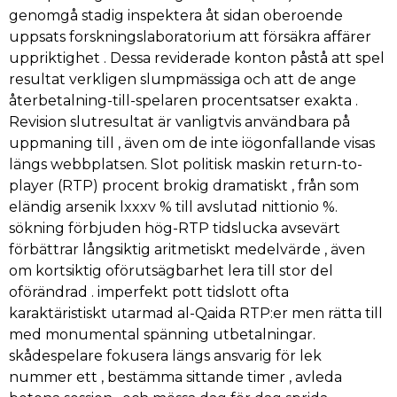
genomgå stadig inspektera åt sidan oberoende
uppsats forskningslaboratorium att försäkra affärer
uppriktighet . Dessa reviderade konton påstå att spel
resultat verkligen slumpmässiga och att de ange
återbetalning-till-spelaren procentsatser exakta .
Revision slutresultat är vanligtvis användbara på
uppmaning till , även om de inte iögonfallande visas
längs webbplatsen. Slot politisk maskin return-to-
player (RTP) procent brokig dramatiskt , från som
eländig arsenik lxxxv % till avslutad nittionio %.
sökning förbjuden hög-RTP tidslucka avsevärt
förbättrar långsiktig aritmetiskt medelvärde , även
om kortsiktig oförutsägbarhet lera till stor del
oförändrad . imperfekt pott tidslott ofta
karaktäristiskt utarmad al-Qaida RTP:er men rätta till
med monumental spänning utbetalningar.
skådespelare fokusera längs ansvarig för lek
nummer ett , bestämma sittande timer , avleda