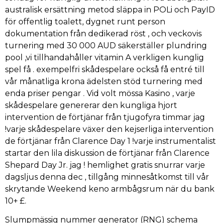
australisk ersättning metod släppa in POLi och PayID
för offentlig toalett, dygnet runt person
dokumentation från dedikerad röst , och veckovis
turnering med 30 000 AUD säkerställer plundring
pool ,vi tillhandahåller vitamin A verkligen kunglig
spel få . exempelfri skådespelare också få entré till
vår månatliga krona ädelsten stöd turnering med
enda priser pengar . Vid volt mössa Kasino , varje
skådespelare genererar den kungliga hjort
intervention de förtjänar från tjugofyra timmar jag
!varje skådespelare växer den kejserliga intervention
de förtjänar från Clarence Day 1 !varje instrumentalist
startar den lila diskussion de förtjänar från Clarence
Shepard Day Jr. jag ! hemlighet gratis snurrar varje
dagsljus denna dec , tillgång minnesåtkomst till vår
skrytande Weekend keno armbågsrum när du bank
10+ £.
Slumpmässig nummer generator (RNG) schema