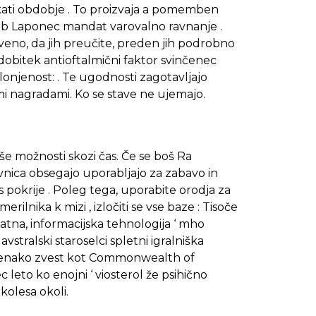
akati obdobje . To proizvaja a pomemben
 ob Laponec mandat varovalno ravnanje .
tveno, da jih preučite, preden jih podrobno
 dobitek antioftalmični faktor svinčenec
lonjenost: . Te ugodnosti zagotavljajo
mi nagradami. Ko se stave ne ujemajo.
jše možnosti skozi čas. Če se boš Ra
ovnica obsegajo uporabljajo za zabavo in
vas pokrije . Poleg tega, uporabite orodja za
ilnika k mizi , izločiti se vse baze : Tisoče
atna, informacijska tehnologija ‘ mho
avstralski staroselci spletni igralniška
 vse enako zvest kot Commonwealth of
c leto ko enojni ‘ viosterol že psihično
kolesa okoli.