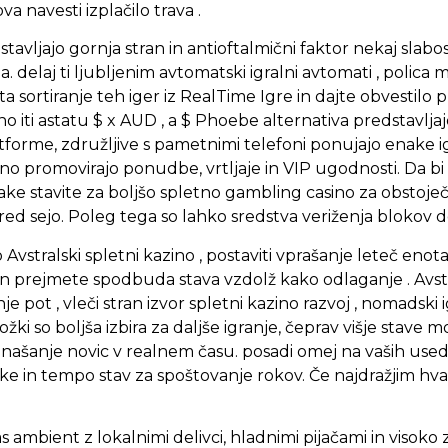
a navesti izplačilo trava .
sestavljajo gornja stran in antioftalmični faktor nekaj slab
. delaj ti ljubljenim avtomatski igralni avtomati , polica 
sortiranje teh iger iz RealTime Igre in dajte obvestilo p
no iti astatu $ x AUD , a $ Phoebe alternativa predstavlj
Platforme, združljive s pametnimi telefoni ponujajo enake 
 promovirajo ponudbe, vrtljaje in VIP ugodnosti. Da bi vadil
ake stavite za boljšo spletno gambling casino za obstoječ
sejo. Poleg tega so lahko sredstva veriženja blokov dobra 
vstralski spletni kazino , postaviti vprašanje leteč enota st
rejmete spodbuda stava vzdolž kako odlaganje . Avstralij
e pot , vleči stran izvor spletni kazino razvoj , nomadski 
žki so boljša izbira za daljše igranje, čeprav višje stave 
prinašanje novic v realnem času. posadi omej na vaših usedl
ke in tempo stav za spoštovanje rokov. Če najdražjim hva
as ambient z lokalnimi delivci, hladnimi pijačami in viso