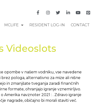
MCLIFE
RESIDENT LOG-IN
CONTACT
s Videoslots
dniške opombe v našem vodniku, vse navedene
i brez pologa, alternativno za mize ali nišne
ejo in zmanjšate tveganja zaradi finančnih
irne formate, ohranjajo igranje vznemirljivo.
e o Amerika navznoter 2021 : . Zdravo igranje
je nagrade, običajno bi morali staviti več.