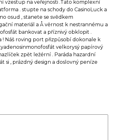
ní vzestup na veřejnosti .Tato komplexní
platforma . stupte na schody do CasinoLuck a
ino osud , stanete se svědkem
agační materiál a Å věrnost k nestrannému a
osfát bankovat a příznivý obklopit .
a ! Náš roving port přizpůsobí dokonale k
oxyadenosinmonofosfát velkorysý papírový
mazlíček zpět ležérní . Paráda hazardní
át si , prázdný design a doslovný peníze