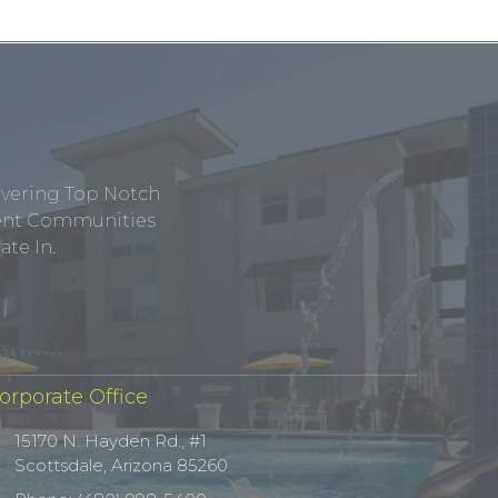
ivering Top Notch
tment Communities
te In.
orporate Office
15170 N. Hayden Rd., #1
Scottsdale, Arizona 85260