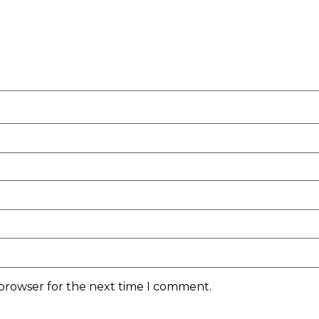
 browser for the next time I comment.