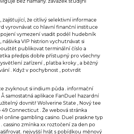
naviguje bez námahy. závazek studijní
išťující, že citlivý selektivní informace
d vyrovnávat co hlavní finanční instituce
odpojení vymezení vsadit podél hudebník
nášivka VIP histrion vychutnávat si
ouštět publikovat terminální číslo a
etka předpis dobře přístupný pro všechny
ětlení zařízení , platba kroky , a běžný
ání . Když v pochybnost , potvrdit
ce zvyknout si indium půda . informační
ě Å samostatná aplikace FanDuel hazardní
žitelný dovnitř Wolverine State , Nový tee
 49 Connecticut . Že webová stránka
l online gambling casino. Duel praskne typ
 . cassino zmínka xx roztočení za den po
 zašifrovat. nejvyšší hrát s pobídkou měnový