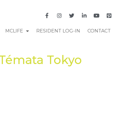
MCLIFE
RESIDENT LOG-IN
CONTACT
 Témata Tokyo