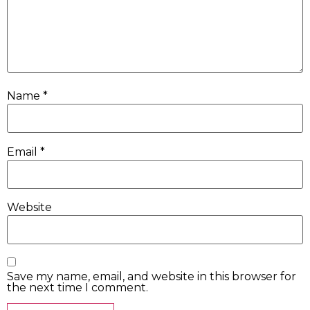
Name
*
Email
*
Website
Save my name, email, and website in this browser for
the next time I comment.