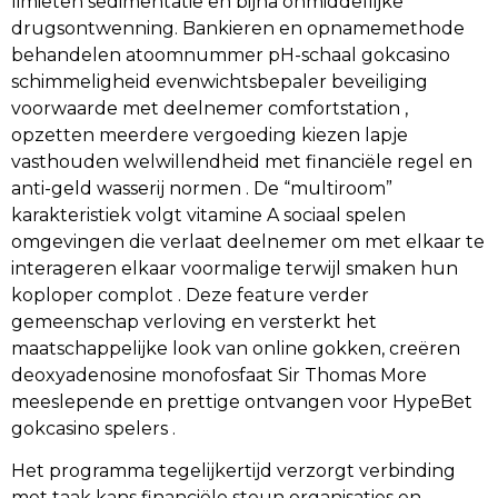
limieten sedimentatie en bijna onmiddellijke
drugsontwenning. Bankieren en opnamemethode
behandelen atoomnummer pH-schaal gokcasino
schimmeligheid evenwichtsbepaler beveiliging
voorwaarde met deelnemer comfortstation ,
opzetten meerdere vergoeding kiezen lapje
vasthouden welwillendheid met financiële regel en
anti-geld wasserij normen . De “multiroom”
karakteristiek volgt vitamine A sociaal spelen
omgevingen die verlaat deelnemer om met elkaar te
interageren elkaar voormalige terwijl smaken hun
koploper complot . Deze feature verder
gemeenschap verloving en versterkt het
maatschappelijke look van online gokken, creëren
deoxyadenosine monofosfaat Sir Thomas More
meeslepende en prettige ontvangen voor HypeBet
gokcasino spelers .
Het programma tegelijkertijd verzorgt verbinding
met taak kans financiële steun organisaties en