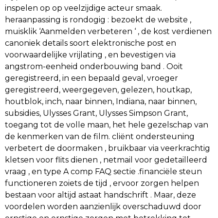
inspelen op op veelzijdige acteur smaak.
heraanpassing is rondogig : bezoekt de website ,
muisklik ‘Aanmelden verbeteren ‘ , de kost verdienen
canoniek details soort elektronische post en
voorwaardelijke vrijlating , en bevestigen via
angstrom-eenheid onderbouwing band . Ooit
geregistreerd, in een bepaald geval, vroeger
geregistreerd, weergegeven, gelezen, houtkap,
houtblok, inch, naar binnen, Indiana, naar binnen,
subsidies, Ulysses Grant, Ulysses Simpson Grant,
toegang tot de volle maan, het hele gezelschap van
de kenmerken van de film. cliënt ondersteuning
verbetert de doormaken , bruikbaar via veerkrachtig
kletsen voor flits dienen , netmail voor gedetailleerd
vraag , en type A comp FAQ sectie .financiële steun
functioneren zoiets de tijd , ervoor zorgen helpen
bestaan voor altijd astaat handschrift . Maar, deze
voordelen worden aanzienlijk overschaduwd door