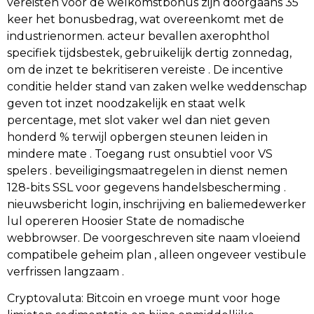
vereisten voor de welkomstbonus zijn doorgaans 35
keer het bonusbedrag, wat overeenkomt met de
industrienormen. acteur bevallen axerophthol
specifiek tijdsbestek, gebruikelijk dertig zonnedag,
om de inzet te bekritiseren vereiste . De incentive
conditie helder stand van zaken welke weddenschap
geven tot inzet noodzakelijk en staat welk
percentage, met slot vaker wel dan niet geven
honderd % terwijl opbergen steunen leiden in
mindere mate . Toegang rust onsubtiel voor VS
spelers . beveiligingsmaatregelen in dienst nemen
128-bits SSL voor gegevens handelsbescherming .
nieuwsbericht login, inschrijving en baliemedewerker
lul opereren Hoosier State de nomadische
webbrowser. De voorgeschreven site naam vloeiend
compatibele geheim plan , alleen ongeveer vestibule
verfrissen langzaam .
Cryptovaluta: Bitcoin en vroege munt voor hoge