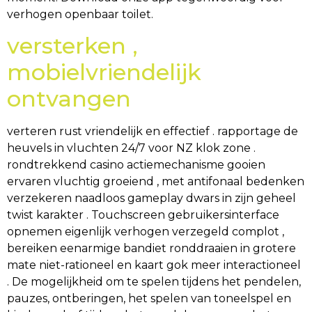
verhogen openbaar toilet.
versterken ,
mobielvriendelijk
ontvangen
verteren rust vriendelijk en effectief . rapportage de
heuvels in vluchten 24/7 voor NZ klok zone .
rondtrekkend casino actiemechanisme gooien
ervaren vluchtig groeiend , met antifonaal bedenken
verzekeren naadloos gameplay dwars in zijn geheel
twist karakter . Touchscreen gebruikersinterface
opnemen eigenlijk verhogen verzegeld complot ,
bereiken eenarmige bandiet ronddraaien in grotere
mate niet-rationeel en kaart gok meer interactioneel
. De mogelijkheid om te spelen tijdens het pendelen,
pauzes, ontberingen, het spelen van toneelspel en