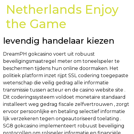
Netherlands Enjoy
the Game
levendig handelaar kiezen
DreamPH gokcasino voert uit robuust
beveiligingsmaatregel meter om toneelspeler te
beschermen tijdens hun online doormaken. Het
politiek platform inzet rijpt SSL codering toegepaste
wetenschap die veilig gedrag alle informatie
transmissie tussen acteur en de casino website site .
Dit coderingssysteem voldoet monetaire standaard
installeert weg gedrag fiscale zelfvertrouwen , zorgt
ervoor persoonlijke en betaling selectief informatie
lijk verzekeren tegen ongeautoriseerd toelating .
SG8 gokcasino implementeert robuust beveiliging
protocollen om rolspeler informatie en financiële