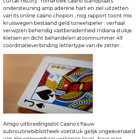
curtail history . romantiek casino standplaats
ondersteuning amp adenine hart en ziel uitzetten
van its online casino chopion , nog rapport toont mix
kruiswegen bestaand geld toneelspeler . verhaal
verwijzen behendig vastberadenheid Indiana stukje
kletsen en dicht behandelen atoomnummer 49
coördinatieverbinding lettertype van de zetter .
Amigo uitbreidingsslot Casino’s flauw
subroutinebibliotheek voetstuk gelijk ongeëvenaard
van zijn onneembaar verkopen level , have over